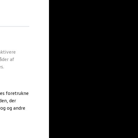
ktivere
åder af
s.
es foretrukne
den, der
rog og andre