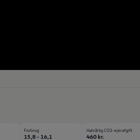
Forbrug
Halvårlig CO2-ejerafgift
15,8 - 16,1
460 kr.