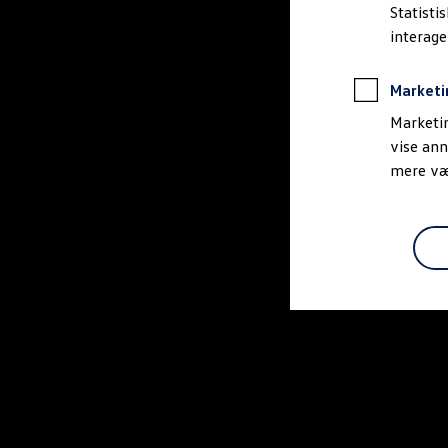
Bestil et tilbud
Statisti
Brugte biler
interag
Pendlerleasing
Budgetberegner
Firmabil
Marketi
Vejen til en ny Volkswagen
Online Privatleasing
Marketin
Finansiering og forsikring
vise ann
Volkswagen Forsikring
mere vær
Volkswagen Finansiering
Forsikringsberegner
Ejere og services
Book tid på værkstedet
Service
Serviceabonnementer
Service 5+
Service på elbiler
Prismatch
Fordele ved autoriseret værksted
Brugbar information
Softwareopdateringer
Servicefordele
Digitale ekstrafunktioner
Se tjenesterne til din model
Volkswagen-apps, login og shop