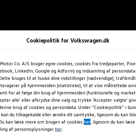
Cookiepolitik for Volkswagen.dk
Motor Co. A/S bruger egne cookies, cookies fra tredjeparter, Pixe
cebook, LinkedIn, Google og Adform) og indsamling af persondata
ette bruges til at huske dine indstillinger (nødvendige), trafikmåli
teragerer på hjemmesiden (statistiske), til at vise målrettede anno
amt for at følge din brug af hjemmesiden (funktionelle og marketi
epter alle’ eller afkrydse dine valg og trykke ’Accepter valgte’ giv
denne brug af cookies og persondata. Under ”Cookiepolitik” i bun
an du tilbagekalde eller ændre dit samtykke, ligesom du kan blo
 Du kan læse mere om brugen af cookies
her
, ligesom du kan læs
ling af personoplysninger
her
.