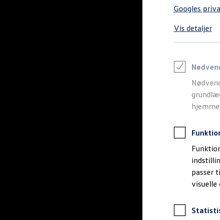
Varebiler på el
Googles priva
Elektromobilitet i dagligdagen
Eldrevne modeller
Vis detaljer
ID. Buzz Cargo
Opladning og Rækkevidde
Opladning med Clever
Opladning med Clever - Erhvervsbiler
We Charge
Nødven
Udregn din rækkevidde
Nødvend
Udregn din ladetid
Planlæg din rute
grundlæg
Teknologi og Batteri
hjemmesi
Lær din ID. at kende
Varmepumpe
Energieffektivitet
Funktio
Teaser Battery Regulation
Software og konnektivitet
Funktion
ID. Software 6.0
indstill
ID.- softwareversioner og opdateringer
passer t
Grænseflader til din ID.
Køb og leasing
visuelle
Lagerbiler til hurtig levering
Privatleasing
Nyheder og aktuelle kampagner
Statisti
Book en prøvetur