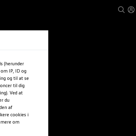
ls (herunder
 om IP, ID og
ng og til at se
ncer til dig
ng). Ved at
er du
den af
kere cookies i
e mere om