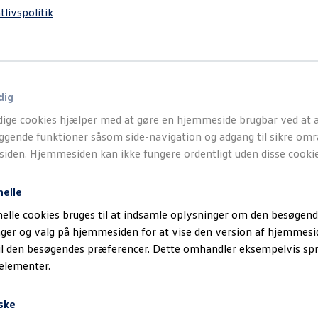
tlivspolitik
dig
ige cookies hjælper med at gøre en hjemmeside brugbar ved at a
gende funktioner såsom side-navigation og adgang til sikre omr
den. Hjemmesiden kan ikke fungere ordentligt uden disse cookie
nelle
elle cookies bruges til at indsamle oplysninger om den besøgend
inger og valg på hjemmesiden for at vise den version af hjemmesi
il den besøgendes præferencer. Dette omhandler eksempelvis sp
 elementer.
ske