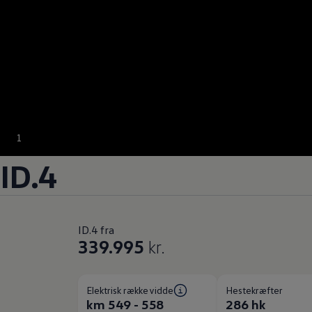
1
ID.4
ID.4 fra
339.995
kr.
Elektrisk rækkevidde
Hestekræfter
km 549 - 558
286 hk