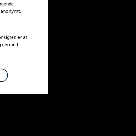
søgende
r anonymt.
nsigten er at
og dermed