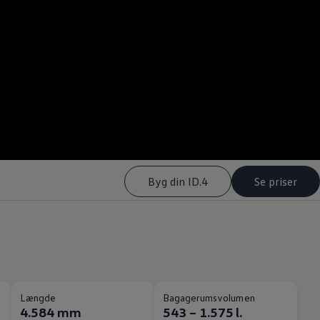
Byg din ID.4
Se priser
Længde
Bagagerumsvolumen
4.584 mm
543 – 1.575 l.