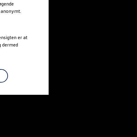
søgende
r anonymt.
nsigten er at
og dermed