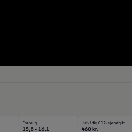
Forbrug
Halvårlig CO2-ejerafgift
15,8 - 16,1
460 kr.