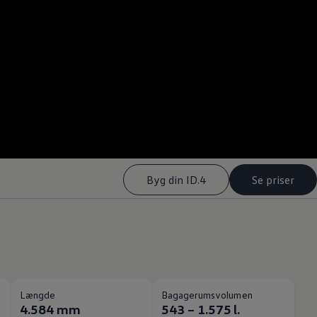
Byg din ID.4
Se priser
Længde
Bagagerumsvolumen
4.584 mm
543 – 1.575 l.