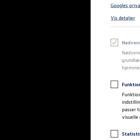
Varebiler på el
Googles priva
Elektromobilitet i dagligdagen
Eldrevne modeller
Vis detaljer
ID. Buzz Cargo
Opladning og Rækkevidde
Opladning med Clever
Opladning med Clever - Erhvervsbiler
We Charge
Nødven
Udregn din rækkevidde
Nødvend
Udregn din ladetid
Planlæg din rute
grundlæg
Teknologi og Batteri
hjemmesi
Lær din ID. at kende
Varmepumpe
Energieffektivitet
Funktio
Teaser Battery Regulation
Software og konnektivitet
Funktion
ID. Software 6.0
indstill
ID.- softwareversioner og opdateringer
passer t
Grænseflader til din ID.
Køb og leasing
visuelle
Lagerbiler til hurtig levering
Privatleasing
Nyheder og aktuelle kampagner
Statisti
Book en prøvetur