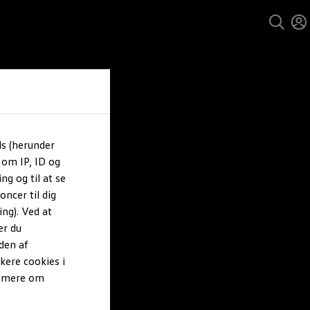
ls (herunder
 om IP, ID og
ng og til at se
ncer til dig
ng). Ved at
er du
den af
kere cookies i
e mere om