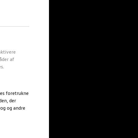
ktivere
åder af
s.
es foretrukne
den, der
rog og andre