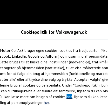
Cookiepolitik for Volkswagen.dk
Motor Co. A/S bruger egne cookies, cookies fra tredjeparter, Pixe
cebook, LinkedIn, Google og Adform) og indsamling af persondata
ette bruges til at huske dine indstillinger (nødvendige), trafikmåli
teragerer på hjemmesiden (statistiske), til at vise målrettede anno
amt for at følge din brug af hjemmesiden (funktionelle og marketi
epter alle’ eller afkrydse dine valg og trykke ’Accepter valgte’ giv
denne brug af cookies og persondata. Under ”Cookiepolitik” i bun
an du tilbagekalde eller ændre dit samtykke, ligesom du kan blo
 Du kan læse mere om brugen af cookies
her
, ligesom du kan læs
ling af personoplysninger
her
.