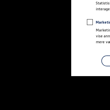
Bestil et tilbud
Statisti
Brugte biler
interag
Pendlerleasing
Budgetberegner
Firmabil
Marketi
Vejen til en ny Volkswagen
Online Privatleasing
Marketin
Finansiering og forsikring
vise ann
Volkswagen Forsikring
mere vær
Volkswagen Finansiering
Forsikringsberegner
Ejere og services
Book tid på værkstedet
Service
Serviceabonnementer
Service 5+
Service på elbiler
Prismatch
Fordele ved autoriseret værksted
Brugbar information
Softwareopdateringer
Servicefordele
Digitale ekstrafunktioner
Se tjenesterne til din model
Volkswagen-apps, login og shop