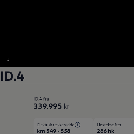
1
ID.4
ID.4 fra
339.995
kr.
Elektrisk rækkevidde
Hestekræfter
km 549 - 558
286 hk