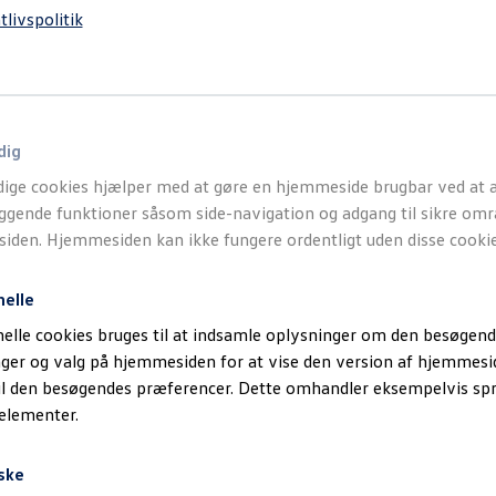
tlivspolitik
dig
ige cookies hjælper med at gøre en hjemmeside brugbar ved at a
gende funktioner såsom side-navigation og adgang til sikre omr
den. Hjemmesiden kan ikke fungere ordentligt uden disse cookie
nelle
elle cookies bruges til at indsamle oplysninger om den besøgend
inger og valg på hjemmesiden for at vise den version af hjemmesi
il den besøgendes præferencer. Dette omhandler eksempelvis sp
 elementer.
ske