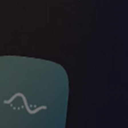
Forbind mobiltelefonen med bilen
Opdateringer til software, kort og radio
Fleet Interface Data
MinVolkswagen
Digital instruktionsbog
Tilbehør
Tilbehør til din personbil
Tilbehør til din erhvervsbil
Fordele ved at vælge autoriseret værksted til din erh
Om Volkswagen
Nyheder
Tilmeld nyhedsbrev
Pressemeddelser
Kalenderbillede
Kontakt Volkswagen
Volkswagen Magazine
Shop
Garanti
VieW
Autostadt
Hvad er Volkswagen?
Find forhandler
Hjælp og kontakt