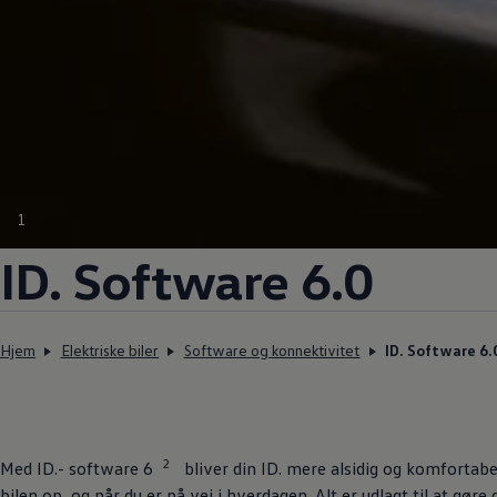
1
ID. Software 6.0
Hjem
Elektriske biler
Software og konnektivitet
ID. Software 6.
2
Med ID.- software 6
bliver din ID. mere alsidig og komfortabe
bilen op, og når du er på vej i hverdagen. Alt er udlagt til at gø