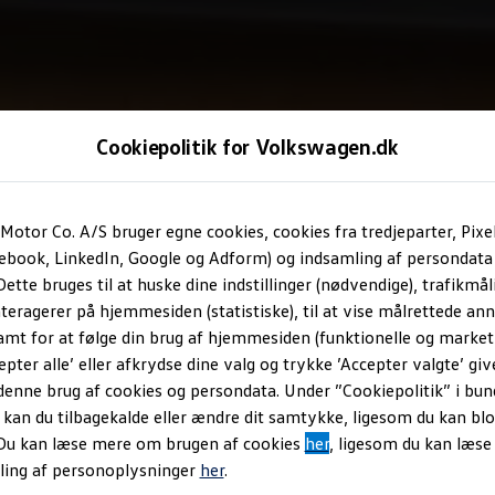
Cookiepolitik for Volkswagen.dk
Motor Co. A/S bruger egne cookies, cookies fra tredjeparter, Pixe
cebook, LinkedIn, Google og Adform) og indsamling af persondata
ette bruges til at huske dine indstillinger (nødvendige), trafikmåli
teragerer på hjemmesiden (statistiske), til at vise målrettede anno
amt for at følge din brug af hjemmesiden (funktionelle og marketi
epter alle’ eller afkrydse dine valg og trykke ’Accepter valgte’ giv
denne brug af cookies og persondata. Under ”Cookiepolitik” i bun
an du tilbagekalde eller ændre dit samtykke, ligesom du kan blo
 Du kan læse mere om brugen af cookies
her
, ligesom du kan læs
ling af personoplysninger
her
.