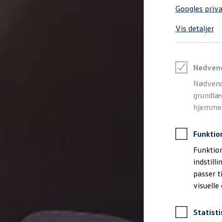
Varebiler på el
Googles priva
Elektromobilitet i dagligdagen
Eldrevne modeller
Vis detaljer
ID. Buzz Cargo
Opladning og Rækkevidde
Opladning med Clever
Opladning med Clever - Erhvervsbiler
We Charge
Nødven
Udregn din rækkevidde
Nødvend
Udregn din ladetid
Planlæg din rute
grundlæg
Teknologi og Batteri
hjemmesi
Lær din ID. at kende
Varmepumpe
Energieffektivitet
Funktio
Teaser Battery Regulation
Software og konnektivitet
Funktion
ID. Software 6.0
indstill
ID.- softwareversioner og opdateringer
passer t
Grænseflader til din ID.
Køb og leasing
visuelle
Lagerbiler til hurtig levering
Privatleasing
Nyheder og aktuelle kampagner
Statisti
Book en prøvetur