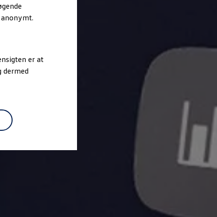
søgende
r anonymt.
nsigten er at
og dermed