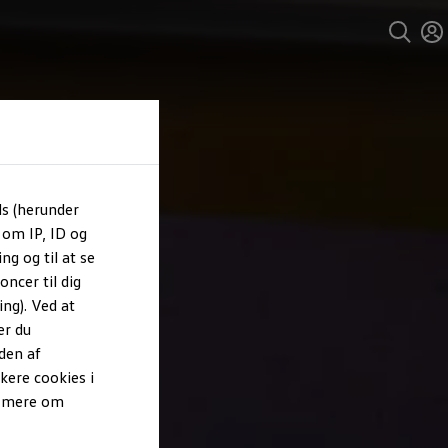
ls (herunder
 om IP, ID og
ng og til at se
ncer til dig
ng). Ved at
er du
den af
kere cookies i
e mere om