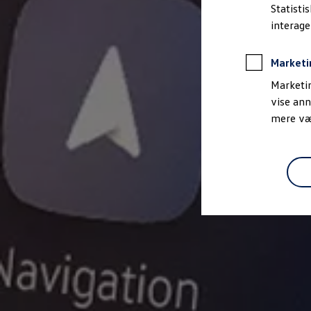
Bestil et tilbud
Statisti
Brugte biler
interag
Pendlerleasing
Budgetberegner
Firmabil
Marketi
Vejen til en ny Volkswagen
Online Privatleasing
Marketin
Finansiering og forsikring
vise ann
Volkswagen Forsikring
mere vær
Volkswagen Finansiering
Forsikringsberegner
Ejere og services
Book tid på værkstedet
Service
Serviceabonnementer
Service 5+
Service på elbiler
Prismatch
Fordele ved autoriseret værksted
Brugbar information
Softwareopdateringer
Servicefordele
Digitale ekstrafunktioner
Se tjenesterne til din model
Volkswagen-apps, login og shop