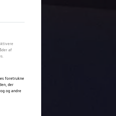
ktivere
åder af
s.
es foretrukne
den, der
rog og andre