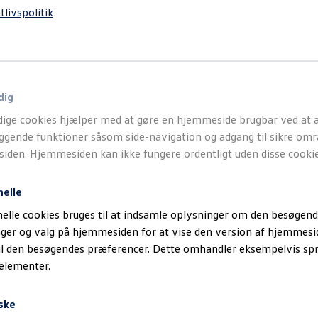
tlivspolitik
dig
ige cookies hjælper med at gøre en hjemmeside brugbar ved at a
gende funktioner såsom side-navigation og adgang til sikre omr
den. Hjemmesiden kan ikke fungere ordentligt uden disse cookie
nelle
elle cookies bruges til at indsamle oplysninger om den besøgend
inger og valg på hjemmesiden for at vise den version af hjemmesi
il den besøgendes præferencer. Dette omhandler eksempelvis sp
 elementer.
ske