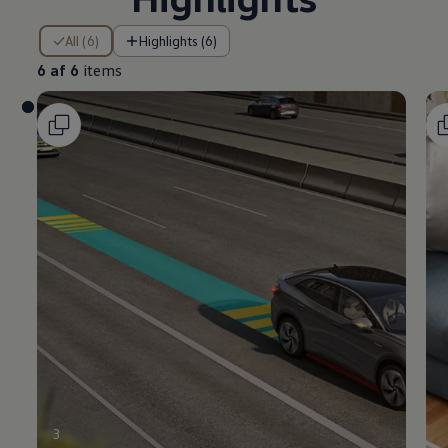
6 af 6 items
All (6)
Highlights (6)
6 af 6
items
3