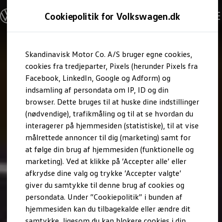
Modeller og konfigurator
Cookiepolitik for Volkswagen.dk
Byg din Volkswagen
Alle modeller
Sammenlign udstyrsvarianter
Gå til
Gå til
Sammenlign modelstørrelser
Skandinavisk Motor Co. A/S bruger egne cookies,
hovedindhold
footer
Kend din Volkswagen
Erhvervsbiler
cookies fra tredjeparter, Pixels (herunder Pixels fra
Værktøjskassen
Facebook, LinkedIn, Google og Adform) og
ConnectedFleet
indsamling af persondata om IP, ID og din
Service
browser. Dette bruges til at huske dine indstillinger
California on Tour app
Elektriske biler
(nødvendige), trafikmåling og til at se hvordan du
Elbiler
interagerer på hjemmesiden (statistiske), til at vise
ID. Polo
målrettede annoncer til dig (marketing) samt for
ID. Cross
ID.3 Neo
at følge din brug af hjemmesiden (funktionelle og
ID.4
marketing). Ved at klikke på ’Accepter alle’ eller
ID.5
afkrydse dine valg og trykke ’Accepter valgte’
ID.7
ID.7 Tourer
giver du samtykke til denne brug af cookies og
ID. Buzz
persondata. Under ”Cookiepolitik” i bunden af
Konceptbiler
hjemmesiden kan du tilbagekalde eller ændre dit
ID. EVERY1
ID. 2all & ID. GTI
samtykke, ligesom du kan blokere cookies i din