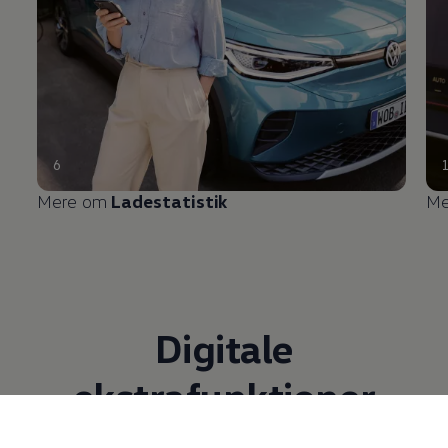
6
Mere om
Ladestatistik
Me
Digitale
ekstrafunktioner
Med de digitale ekstrafunktioner er din ID. altid opdateret. Du