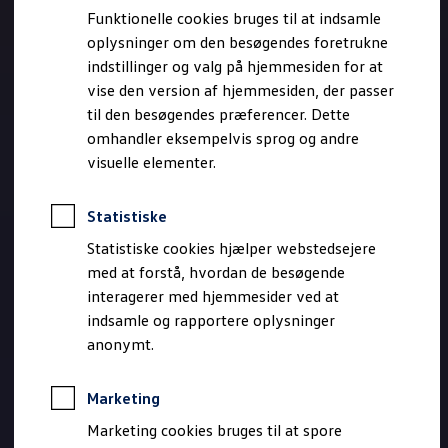
Bestil et tilbud
Funktionelle cookies bruges til at indsamle
Brugte biler
oplysninger om den besøgendes foretrukne
Pendlerleasing
Budgetberegner
indstillinger og valg på hjemmesiden for at
Firmabil
vise den version af hjemmesiden, der passer
Vejen til en ny Volkswagen
til den besøgendes præferencer. Dette
Online Privatleasing
Finansiering og forsikring
omhandler eksempelvis sprog og andre
Volkswagen Forsikring
visuelle elementer.
Volkswagen Finansiering
Forsikringsberegner
Ejere og services
Statistiske
Book tid på værkstedet
Service
Statistiske cookies hjælper webstedsejere
Serviceabonnementer
med at forstå, hvordan de besøgende
Service 5+
interagerer med hjemmesider ved at
Service på elbiler
Prismatch
indsamle og rapportere oplysninger
Fordele ved autoriseret værksted
anonymt.
Brugbar information
Softwareopdateringer
Servicefordele
Marketing
Digitale ekstrafunktioner
Se tjenesterne til din model
Marketing cookies bruges til at spore
Volkswagen-apps, login og shop