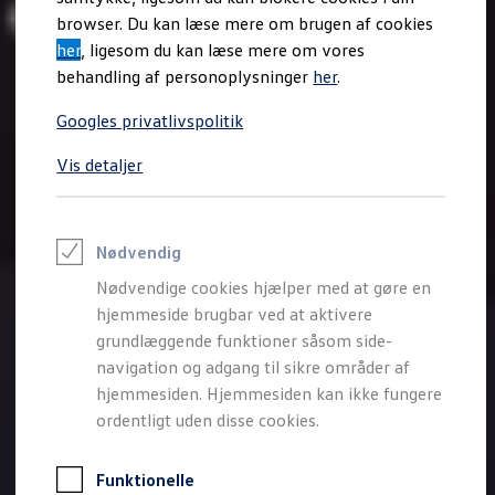
Varebiler på el
browser. Du kan læse mere om brugen af cookies
Elektromobilitet i dagligdagen
her
, ligesom du kan læse mere om vores
Eldrevne modeller
ID. Buzz Cargo
behandling af personoplysninger
her
.
Opladning og Rækkevidde
Opladning med Clever
Googles privatlivspolitik
Opladning med Clever - Erhvervsbiler
We Charge
Vis detaljer
Udregn din rækkevidde
Udregn din ladetid
Planlæg din rute
Teknologi og Batteri
Lær din ID. at kende
Nødvendig
Varmepumpe
Nødvendige cookies hjælper med at gøre en
Energieffektivitet
Teaser Battery Regulation
hjemmeside brugbar ved at aktivere
Software og konnektivitet
grundlæggende funktioner såsom side-
ID. Software 6.0
navigation og adgang til sikre områder af
ID.- softwareversioner og opdateringer
Grænseflader til din ID.
hjemmesiden. Hjemmesiden kan ikke fungere
Køb og leasing
ordentligt uden disse cookies.
Lagerbiler til hurtig levering
Privatleasing
Nyheder og aktuelle kampagner
Funktionelle
Book en prøvetur