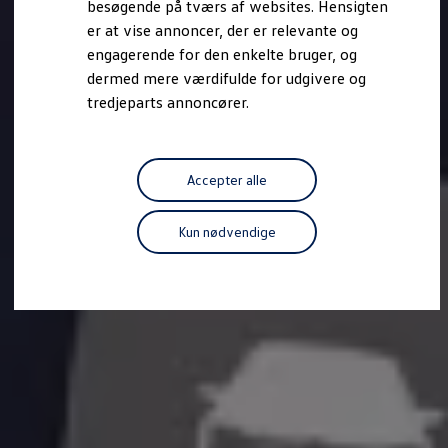
besøgende på tværs af websites. Hensigten
Forbind mobiltelefonen med bilen
er at vise annoncer, der er relevante og
Opdateringer til software, kort og radio
Fleet Interface Data
engagerende for den enkelte bruger, og
MinVolkswagen
dermed mere værdifulde for udgivere og
Digital instruktionsbog
tredjeparts annoncører.
Tilbehør
Tilbehør til din personbil
Tilbehør til din erhvervsbil
Fordele ved at vælge autoriseret værksted til din erh
Om Volkswagen
Accepter alle
Nyheder
Tilmeld nyhedsbrev
Pressemeddelser
Kun nødvendige
Kalenderbillede
Kontakt Volkswagen
Volkswagen Magazine
Shop
Garanti
VieW
Autostadt
Hvad er Volkswagen?
Find forhandler
Hjælp og kontakt