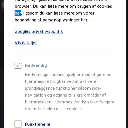
Varebiler på el
browser. Du kan læse mere om brugen af cookies
Elektromobilitet i dagligdagen
her
, ligesom du kan læse mere om vores
Eldrevne modeller
ID. Buzz Cargo
behandling af personoplysninger
her
.
Opladning og Rækkevidde
Opladning med Clever
Googles privatlivspolitik
Opladning med Clever - Erhvervsbiler
We Charge
Vis detaljer
Udregn din rækkevidde
Udregn din ladetid
Planlæg din rute
Teknologi og Batteri
Lær din ID. at kende
Nødvendig
Varmepumpe
Nødvendige cookies hjælper med at gøre en
Energieffektivitet
Teaser Battery Regulation
hjemmeside brugbar ved at aktivere
Software og konnektivitet
grundlæggende funktioner såsom side-
ID. Software 6.0
navigation og adgang til sikre områder af
ID.- softwareversioner og opdateringer
Grænseflader til din ID.
hjemmesiden. Hjemmesiden kan ikke fungere
Køb og leasing
ordentligt uden disse cookies.
Lagerbiler til hurtig levering
Privatleasing
Nyheder og aktuelle kampagner
Funktionelle
Book en prøvetur