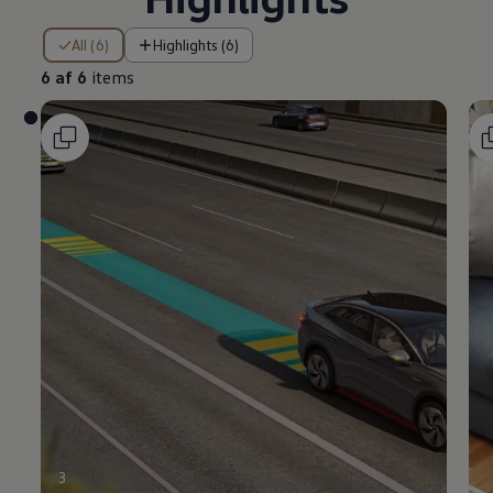
6 af 6 items
All (6)
Highlights (6)
6 af 6
items
3