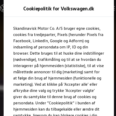
Modeller og konfigurator
Cookiepolitik for Volkswagen.dk
Byg din Volkswagen
Alle modeller
Sammenlign udstyrsvarianter
Gå til
Gå til
Sammenlign modelstørrelser
Skandinavisk Motor Co. A/S bruger egne cookies,
hovedindhold
footer
Kend din Volkswagen
Erhvervsbiler
cookies fra tredjeparter, Pixels (herunder Pixels fra
Værktøjskassen
Facebook, LinkedIn, Google og Adform) og
ConnectedFleet
indsamling af persondata om IP, ID og din
Service
browser. Dette bruges til at huske dine indstillinger
California on Tour app
Elektriske biler
(nødvendige), trafikmåling og til at se hvordan du
Elbiler
interagerer på hjemmesiden (statistiske), til at vise
ID. Polo
målrettede annoncer til dig (marketing) samt for
ID. Cross
ID.3 Neo
at følge din brug af hjemmesiden (funktionelle og
ID.4
marketing). Ved at klikke på ’Accepter alle’ eller
ID.5
afkrydse dine valg og trykke ’Accepter valgte’
ID.7
ID.7 Tourer
giver du samtykke til denne brug af cookies og
ID. Buzz
persondata. Under ”Cookiepolitik” i bunden af
Konceptbiler
hjemmesiden kan du tilbagekalde eller ændre dit
ID. EVERY1
ID. 2all & ID. GTI
samtykke, ligesom du kan blokere cookies i din