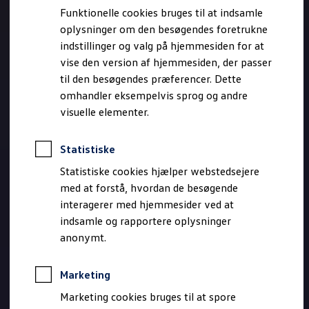
Bestil et tilbud
Funktionelle cookies bruges til at indsamle
Brugte biler
oplysninger om den besøgendes foretrukne
Pendlerleasing
Budgetberegner
indstillinger og valg på hjemmesiden for at
Firmabil
vise den version af hjemmesiden, der passer
Vejen til en ny Volkswagen
til den besøgendes præferencer. Dette
Online Privatleasing
Finansiering og forsikring
omhandler eksempelvis sprog og andre
Volkswagen Forsikring
visuelle elementer.
Volkswagen Finansiering
Forsikringsberegner
Ejere og services
Statistiske
Book tid på værkstedet
Service
Statistiske cookies hjælper webstedsejere
Serviceabonnementer
med at forstå, hvordan de besøgende
Service 5+
interagerer med hjemmesider ved at
Service på elbiler
Prismatch
indsamle og rapportere oplysninger
Fordele ved autoriseret værksted
anonymt.
Brugbar information
Softwareopdateringer
Servicefordele
Marketing
Digitale ekstrafunktioner
Se tjenesterne til din model
Marketing cookies bruges til at spore
Volkswagen-apps, login og shop