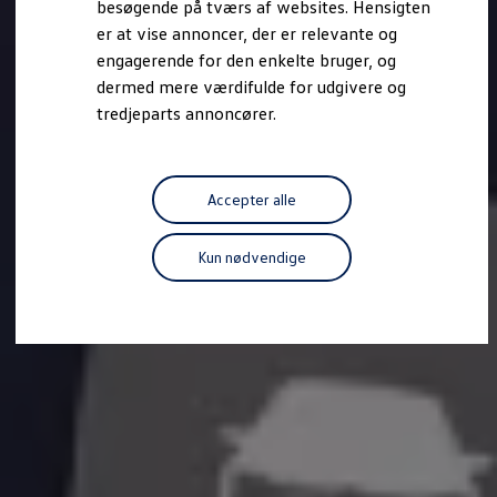
besøgende på tværs af websites. Hensigten
Forbind mobiltelefonen med bilen
er at vise annoncer, der er relevante og
Opdateringer til software, kort og radio
Fleet Interface Data
engagerende for den enkelte bruger, og
MinVolkswagen
dermed mere værdifulde for udgivere og
Digital instruktionsbog
tredjeparts annoncører.
Tilbehør
Tilbehør til din personbil
Tilbehør til din erhvervsbil
Fordele ved at vælge autoriseret værksted til din erh
Om Volkswagen
Accepter alle
Nyheder
Tilmeld nyhedsbrev
Pressemeddelser
Kun nødvendige
Kalenderbillede
Kontakt Volkswagen
Volkswagen Magazine
Shop
Garanti
VieW
Autostadt
Hvad er Volkswagen?
Find forhandler
Hjælp og kontakt