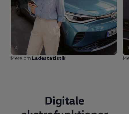
6
Mere om
Ladestatistik
Me
Digitale
ekstrafunktioner
Med de digitale ekstrafunktioner er din ID. altid opdateret. Du