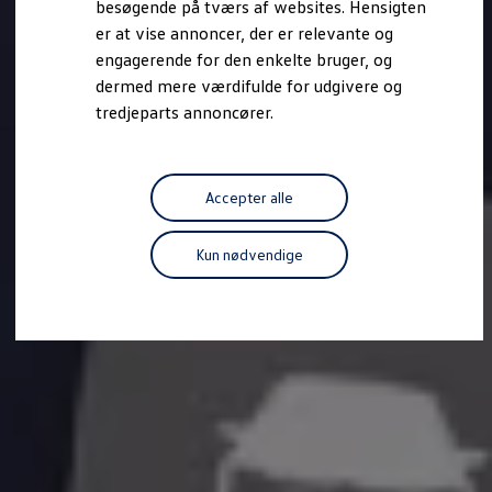
besøgende på tværs af websites. Hensigten
Forbind mobiltelefonen med bilen
er at vise annoncer, der er relevante og
Opdateringer til software, kort og radio
Fleet Interface Data
engagerende for den enkelte bruger, og
MinVolkswagen
dermed mere værdifulde for udgivere og
Digital instruktionsbog
tredjeparts annoncører.
Tilbehør
Tilbehør til din personbil
Tilbehør til din erhvervsbil
Fordele ved at vælge autoriseret værksted til din erh
Om Volkswagen
Accepter alle
Nyheder
Tilmeld nyhedsbrev
Pressemeddelser
Kun nødvendige
Kalenderbillede
Kontakt Volkswagen
Volkswagen Magazine
Shop
Garanti
VieW
Autostadt
Hvad er Volkswagen?
Find forhandler
Hjælp og kontakt