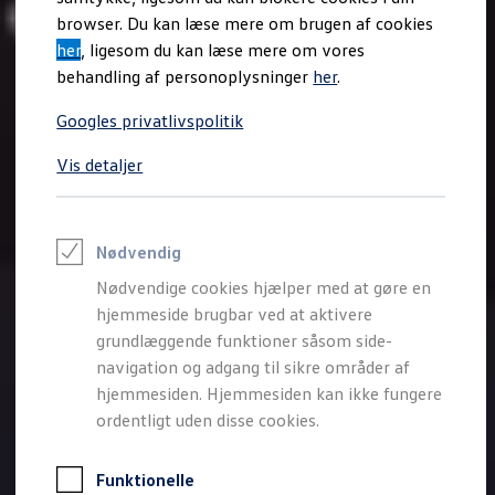
Varebiler på el
browser. Du kan læse mere om brugen af cookies
Elektromobilitet i dagligdagen
her
, ligesom du kan læse mere om vores
Eldrevne modeller
ID. Buzz Cargo
behandling af personoplysninger
her
.
Opladning og Rækkevidde
Opladning med Clever
Googles privatlivspolitik
Opladning med Clever - Erhvervsbiler
We Charge
Vis detaljer
Udregn din rækkevidde
Udregn din ladetid
Planlæg din rute
Teknologi og Batteri
Lær din ID. at kende
Nødvendig
Varmepumpe
Nødvendige cookies hjælper med at gøre en
Energieffektivitet
Teaser Battery Regulation
hjemmeside brugbar ved at aktivere
Software og konnektivitet
grundlæggende funktioner såsom side-
ID. Software 6.0
navigation og adgang til sikre områder af
ID.- softwareversioner og opdateringer
Grænseflader til din ID.
hjemmesiden. Hjemmesiden kan ikke fungere
Køb og leasing
ordentligt uden disse cookies.
Lagerbiler til hurtig levering
Privatleasing
Nyheder og aktuelle kampagner
Funktionelle
Book en prøvetur