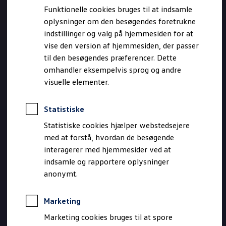
Bestil et tilbud
Funktionelle cookies bruges til at indsamle
Brugte biler
oplysninger om den besøgendes foretrukne
Pendlerleasing
Budgetberegner
indstillinger og valg på hjemmesiden for at
Firmabil
vise den version af hjemmesiden, der passer
Vejen til en ny Volkswagen
til den besøgendes præferencer. Dette
Online Privatleasing
Finansiering og forsikring
omhandler eksempelvis sprog og andre
Volkswagen Forsikring
visuelle elementer.
Volkswagen Finansiering
Forsikringsberegner
Ejere og services
Statistiske
Book tid på værkstedet
Service
Statistiske cookies hjælper webstedsejere
Serviceabonnementer
med at forstå, hvordan de besøgende
Service 5+
interagerer med hjemmesider ved at
Service på elbiler
Prismatch
indsamle og rapportere oplysninger
Fordele ved autoriseret værksted
anonymt.
Brugbar information
Softwareopdateringer
Servicefordele
Marketing
Digitale ekstrafunktioner
Se tjenesterne til din model
Marketing cookies bruges til at spore
Volkswagen-apps, login og shop