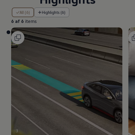
6 af 6 items
All (6)
Highlights (6)
6 af 6
items
3