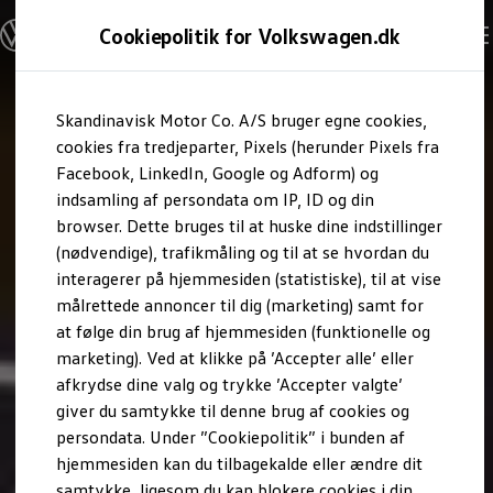
Modeller og konfigurator
Cookiepolitik for Volkswagen.dk
Byg din Volkswagen
Alle modeller
Sammenlign udstyrsvarianter
Gå til
Gå til
Sammenlign modelstørrelser
Skandinavisk Motor Co. A/S bruger egne cookies,
hovedindhold
footer
Kend din Volkswagen
Erhvervsbiler
cookies fra tredjeparter, Pixels (herunder Pixels fra
Værktøjskassen
Facebook, LinkedIn, Google og Adform) og
ConnectedFleet
indsamling af persondata om IP, ID og din
Service
browser. Dette bruges til at huske dine indstillinger
California on Tour app
Elektriske biler
(nødvendige), trafikmåling og til at se hvordan du
Elbiler
interagerer på hjemmesiden (statistiske), til at vise
ID. Polo
målrettede annoncer til dig (marketing) samt for
ID. Cross
ID.3 Neo
at følge din brug af hjemmesiden (funktionelle og
ID.4
marketing). Ved at klikke på ’Accepter alle’ eller
ID.5
afkrydse dine valg og trykke ’Accepter valgte’
ID.7
ID.7 Tourer
giver du samtykke til denne brug af cookies og
ID. Buzz
persondata. Under ”Cookiepolitik” i bunden af
Konceptbiler
hjemmesiden kan du tilbagekalde eller ændre dit
ID. EVERY1
ID. 2all & ID. GTI
samtykke, ligesom du kan blokere cookies i din