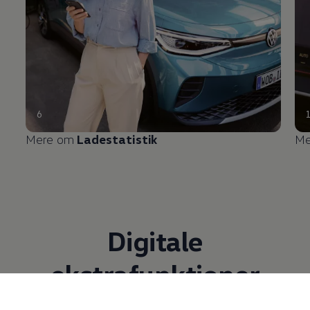
6
Mere om
Ladestatistik
Me
Digitale
ekstrafunktioner
Med de digitale ekstrafunktioner er din ID. altid opdateret. Du