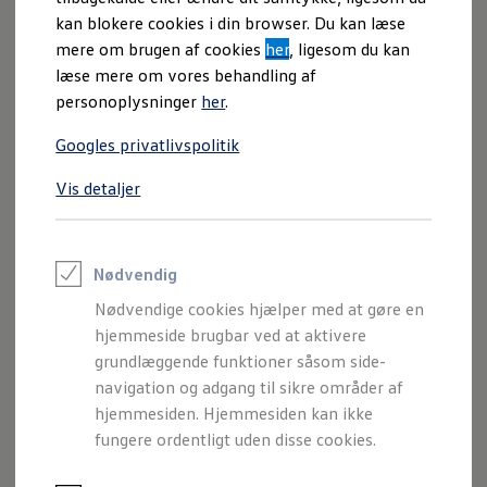
serviceabonnement, forsikring og vejhjælp
for at få et
kan blokere cookies i din browser. Du kan læse
totaloverblik over dit månedlige budget.
mere om brugen af cookies
her
, ligesom du kan
læse mere om vores behandling af
Model
personoplysninger
her
.
Googles privatlivspolitik
Vis detaljer
Model
Nødvendig
Variant
Nødvendige cookies hjælper med at gøre en
hjemmeside brugbar ved at aktivere
grundlæggende funktioner såsom side-
Finansiering
Medregn
navigation og adgang til sikre områder af
hjemmesiden. Hjemmesiden kan ikke
fungere ordentligt uden disse cookies.
Ekstraudstyrets pris i kroner