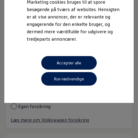
Det samlede beløb
305.840 kr.
(ekskl. udb.)
Marketing cookies bruges til at spore
Rente
3,99%
besøgende på tværs af websites. Hensigten
Debitorrente
4,06%
er at vise annoncer, der er relevante og
ÅOP
6,34%
engagerende for den enkelte bruger, og
Løbetid
120 mdr.
dermed mere værdifulde for udgivere og
tredjeparts annoncører.
Læs mere om finansiering
Accepter alle
Forsikring
Medregn
Kun nødvendige
Du er +25 år gammel
Volkswagen forsikring (557 kr./md.)
Egen forsikring
Læs mere om Volkswagen forsikring