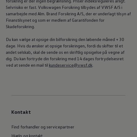
forsikring er der ingen begrænsning. Priser indeksreguleres årligt.
Selvrisiko er fast. Volkswagen Forsikring tilbydes af VWSF A/S i
samarbejde med Alm. Brand Forsikring A/S, der er underlagt tilsyn af
Finanstilsynet og som er medlem af Garantifonden for
Skadeforsikring.
Du kan vælge at opsige din bilforsikring den løbende måned + 30
dage. Hvis du ønsker at opsige forsikringen, fordi du skifter til et
andet selskab, skal de sende os en skriftlig opsigelse på vegne af
dig. Du kan fortryde din forsikring med 14 dages fortrydelsesret
ved at sende en mail til
kundeservice@vwsf.dk
.
Kontakt
Find forhandler og servicepartner
Hjælp og kontakt