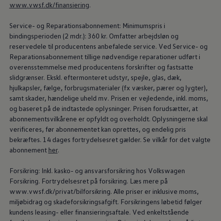
www.vwsf.dk/finansiering
.
Service- og Reparationsabonnement: Minimumspris i
bindingsperioden (2 mdr.): 360 kr. Omfatter arbejdsløn og
reservedele til producentens anbefalede service. Ved Service- og
Reparationsabonnement tillige nødvendige reparationer udført i
overensstemmelse med producentens forskrifter og fastsatte
slidgrænser. Ekskl. eftermonteret udstyr, spejle, glas, dæk,
hjulkapsler, fælge, forbrugsmaterialer (fx væsker, pærer og lygter),
samt skader, hændelige uheld mv. Prisen er vejledende, inkl. moms,
og baseret på de indtastede oplysninger. Prisen forudsætter, at
abonnementsvilkårene er opfyldt og overholdt. Oplysningerne skal
verificeres, før abonnementet kan oprettes, og endelig pris
bekræftes. 14 dages fortrydelsesret gælder. Se vilkår for det valgte
abonnement
her
.
Forsikring: Inkl. kasko- og ansvarsforsikring hos Volkswagen
Forsikring. Fortrydelsesret på forsikring. Læs mere på
www.vwsf.dk/privat/bilforsikring. Alle priser er inklusive moms,
miljøbidrag og skadeforsikringsafgift. Forsikringens løbetid følger
kundens leasing- eller finansieringsaftale. Ved enkeltstående