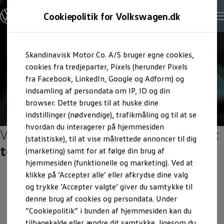
Cookiepolitik for Volkswagen.dk
Skandinavisk Motor Co. A/S bruger egne cookies,
cookies fra tredjeparter, Pixels (herunder Pixels
fra Facebook, LinkedIn, Google og Adform) og
indsamling af persondata om IP, ID og din
urator
browser. Dette bruges til at huske dine
indstillinger (nødvendige), trafikmåling og til at se
hvordan du interagerer på hjemmesiden
Volkswagen budgetberegner -
Få et
(statistiske), til at vise målrettede annoncer til dig
totaloverblik her
(marketing) samt for at følge din brug af
hjemmesiden (funktionelle og marketing). Ved at
klikke på ’Accepter alle’ eller afkrydse dine valg
Vores budgetberegner giver dig et
totaloverblik
over, hvad
og trykke ’Accepter valgte’ giver du samtykke til
din nye Volkswagen samlet vil koste dig om måneden.
on
Samtykke
Privatlivspolitik
Cookiepolitik
denne brug af cookies og persondata. Under
Start med at finde din ønskede Volkswagen-model, og
wagen AG (kolofon og juridiske tekster)
”Cookiepolitik” i bunden af hjemmesiden kan du
tilvælg eller fravælg derefter
finansiering,
tilbagekalde eller ændre dit samtykke, ligesom du