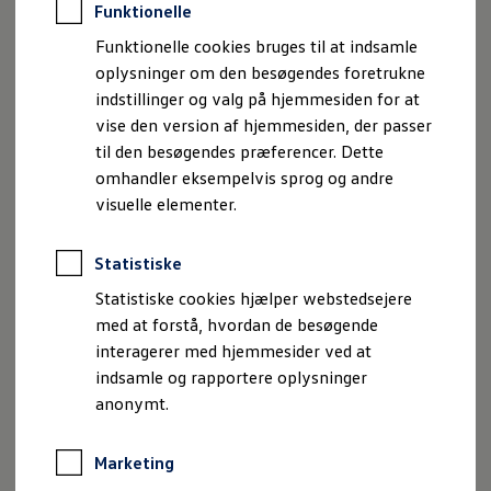
Funktionelle
Funktionelle cookies bruges til at indsamle
oplysninger om den besøgendes foretrukne
Udbetaling i kroner
indstillinger og valg på hjemmesiden for at
Min. udbetaling: 57.284 kr.
vise den version af hjemmesiden, der passer
til den besøgendes præferencer. Dette
omhandler eksempelvis sprog og andre
visuelle elementer.
Løbetid i måneder
Rente type
Statistiske
Variabel rente
Statistiske cookies hjælper webstedsejere
Fast rente
med at forstå, hvordan de besøgende
interagerer med hjemmesider ved at
Månedlig ydelse brutto
2.543 kr./md.
indsamle og rapportere oplysninger
Kontantpris
284.995 kr.
(inkl. leveringsomkostninger)
anonymt.
Udbetaling
57.284 kr.
Kreditbeløb
227.711 kr.
Marketing
Samlede kreditomkostninger
78.129 kr.