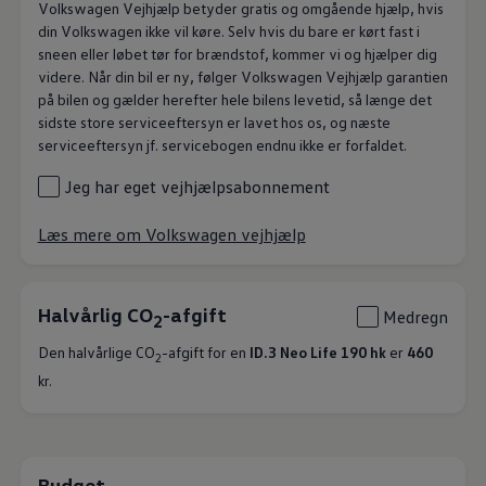
Volkswagen Vejhjælp betyder gratis og omgående hjælp, hvis
din Volkswagen ikke vil køre. Selv hvis du bare er kørt fast i
sneen eller løbet tør for brændstof, kommer vi og hjælper dig
videre. Når din bil er ny, følger Volkswagen Vejhjælp garantien
på bilen og gælder herefter hele bilens levetid, så længe det
sidste store serviceeftersyn er lavet hos os, og næste
serviceeftersyn jf. servicebogen endnu ikke er forfaldet.
Jeg har eget vejhjælpsabonnement
Læs mere om Volkswagen vejhjælp
Halvårlig CO
-afgift
Medregn
2
Den halvårlige CO
-afgift for en
ID.3 Neo Life 190 hk
er
460
2
kr.
Budget