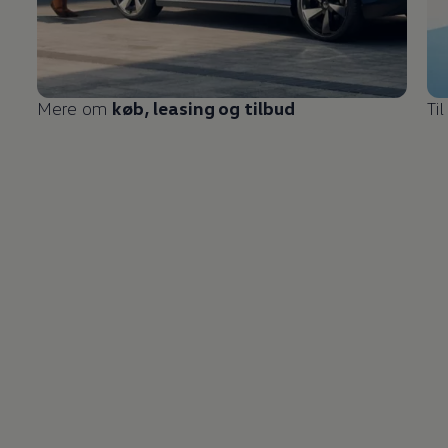
Mere om
køb, leasing og tilbud
Ti