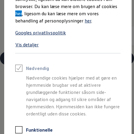
Varebiler på el
browser. Du kan læse mere om brugen af cookies
Elektromobilitet i dagligdagen
Pris fra
her
, ligesom du kan læse mere om vores
Eldrevne modeller
189.995
kr.
ID. Buzz Cargo
behandling af personoplysninger
her
.
Opladning og Rækkevidde
Opladning med Clever
Googles privatlivspolitik
Elektrisk rækkevidde
Hestekræfter
Opladning med Clever - Erhvervsbiler
315 - 454 km
116 - 211 hk
We Charge
Vis detaljer
Udregn din rækkevidde
Udregn din ladetid
Planlæg din rute
Tekniske specifikationer
Teknologi og Batteri
Lær din ID. at kende
Nødvendig
Varmepumpe
Nødvendige cookies hjælper med at gøre en
Energieffektivitet
Teaser Battery Regulation
Opdag ID. Polo
hjemmeside brugbar ved at aktivere
Software og konnektivitet
grundlæggende funktioner såsom side-
ID. Software 6.0
navigation og adgang til sikre områder af
ID.- softwareversioner og opdateringer
Design
Grænseflader til din ID.
hjemmesiden. Hjemmesiden kan ikke fungere
Køb og leasing
Udstyr
ordentligt uden disse cookies.
Lagerbiler til hurtig levering
Privatleasing
Teknologi
Nyheder og aktuelle kampagner
Funktionelle
Book en prøvetur
Førerassistentsystemer