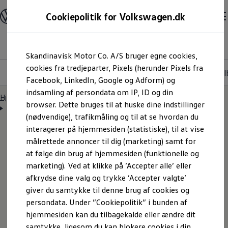
Modeller og konfigurator
Cookiepolitik for Volkswagen.dk
Byg din Volkswagen
Alle modeller
Sammenlign udstyrsvarianter
Den nye ID. Polo
Gå til
Gå til
Sammenlign modelstørrelser
Skandinavisk Motor Co. A/S bruger egne cookies,
hovedindhold
footer
Kend din Volkswagen
Erhvervsbiler
cookies fra tredjeparter, Pixels (herunder Pixels fra
Highlights
Detaljer og udstyr
Køb, leasing og ti
Værktøjskassen
Facebook, LinkedIn, Google og Adform) og
ConnectedFleet
indsamling af persondata om IP, ID og din
Service
Hjem
Modeller og konfigurator
Den nye ID. Polo
browser. Dette bruges til at huske dine indstillinger
California on Tour app
Detaljer og udstyr
Elektriske biler
(nødvendige), trafikmåling og til at se hvordan du
Elbiler
interagerer på hjemmesiden (statistiske), til at vise
ID. Polo
målrettede annoncer til dig (marketing) samt for
ID. Cross
ID.3 Neo
at følge din brug af hjemmesiden (funktionelle og
Det får du i ID. Polo
ID.4
marketing). Ved at klikke på ’Accepter alle’ eller
ID.5
afkrydse dine valg og trykke ’Accepter valgte’
ID.7
Detaljer og udstyr
ID.7 Tourer
giver du samtykke til denne brug af cookies og
ID. Buzz
persondata. Under ”Cookiepolitik” i bunden af
Konceptbiler
hjemmesiden kan du tilbagekalde eller ændre dit
ID. EVERY1
ID. 2all & ID. GTI
samtykke, ligesom du kan blokere cookies i din