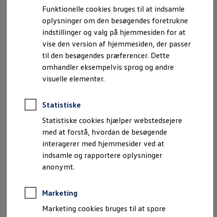
Bestil et tilbud
Funktionelle cookies bruges til at indsamle
Brugte biler
Opkoblingsmuligheder
oplysninger om den besøgendes foretrukne
Pendlerleasing
Budgetberegner
FAQ
indstillinger og valg på hjemmesiden for at
Firmabil
vise den version af hjemmesiden, der passer
Vejen til en ny Volkswagen
Find alle tekniske data her
til den besøgendes præferencer. Dette
Online Privatleasing
Finansiering og forsikring
omhandler eksempelvis sprog og andre
Volkswagen Forsikring
visuelle elementer.
Volkswagen Finansiering
En tand mere
Forsikringsberegner
Ejere og services
Statistiske
Book tid på værkstedet
eksklusiv – helt ned i
Service
Statistiske cookies hjælper webstedsejere
Serviceabonnementer
med at forstå, hvordan de besøgende
Service 5+
detaljerne
interagerer med hjemmesider ved at
Service på elbiler
Prismatch
indsamle og rapportere oplysninger
Fordele ved autoriseret værksted
anonymt.
Brugbar information
Softwareopdateringer
Servicefordele
Marketing
Digitale ekstrafunktioner
Se tjenesterne til din model
Marketing cookies bruges til at spore
Volkswagen-apps, login og shop