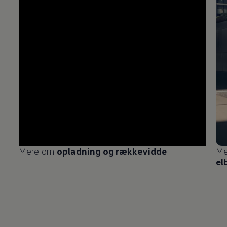
Mere om
opladning og rækkevidde
Me
el