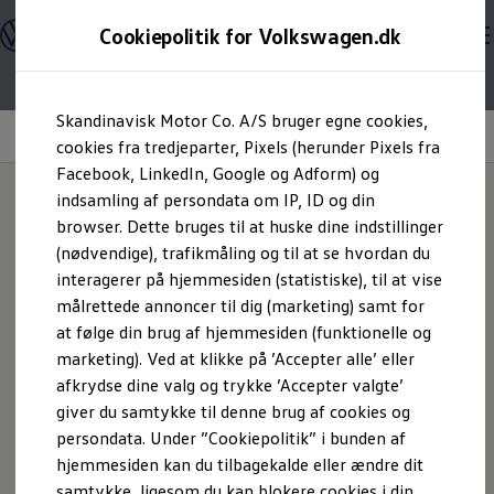
Modeller og konfigurator
Cookiepolitik for Volkswagen.dk
Byg din Volkswagen
Alle modeller
Sammenlign udstyrsvarianter
Den nye ID. Polo
Gå til
Gå til
Sammenlign modelstørrelser
Skandinavisk Motor Co. A/S bruger egne cookies,
hovedindhold
footer
Kend din Volkswagen
Eksteriør
Erhvervsbiler
cookies fra tredjeparter, Pixels (herunder Pixels fra
Highlights
Detaljer og udstyr
Køb, leasing og ti
Værktøjskassen
Facebook, LinkedIn, Google og Adform) og
ConnectedFleet
indsamling af persondata om IP, ID og din
Service
Hjem
Modeller og konfigurator
Den nye ID. Polo
browser. Dette bruges til at huske dine indstillinger
California on Tour app
Detaljer og udstyr
Velkendte former. Ny
Elektriske biler
(nødvendige), trafikmåling og til at se hvordan du
Elbiler
interagerer på hjemmesiden (statistiske), til at vise
ID. Polo
kraft.
målrettede annoncer til dig (marketing) samt for
ID. Cross
ID.3 Neo
at følge din brug af hjemmesiden (funktionelle og
Det får du i ID. Polo
ID.4
marketing). Ved at klikke på ’Accepter alle’ eller
ID.5
afkrydse dine valg og trykke ’Accepter valgte’
ID.7
Detaljer og udstyr
ID.7 Tourer
giver du samtykke til denne brug af cookies og
ID. Buzz
persondata. Under ”Cookiepolitik” i bunden af
Konceptbiler
hjemmesiden kan du tilbagekalde eller ændre dit
ID. EVERY1
ID. 2all & ID. GTI
samtykke, ligesom du kan blokere cookies i din