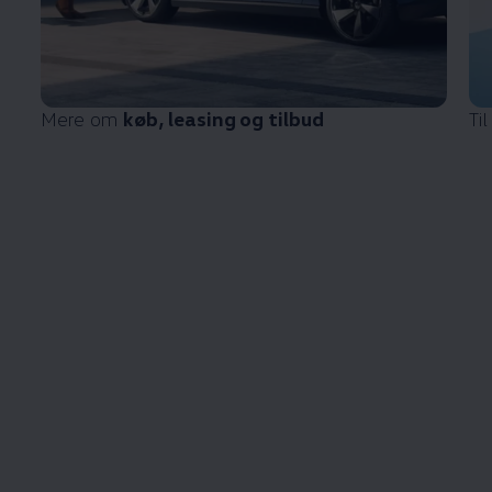
Mere om
køb, leasing og tilbud
Ti