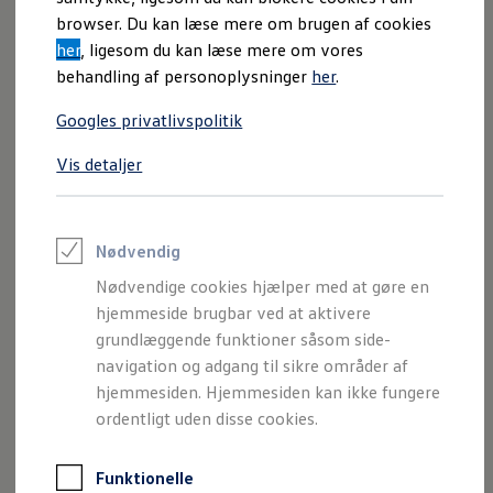
Varebiler på el
browser. Du kan læse mere om brugen af cookies
Elektromobilitet i dagligdagen
Pris fra
her
, ligesom du kan læse mere om vores
Eldrevne modeller
189.995
kr.
ID. Buzz Cargo
behandling af personoplysninger
her
.
Opladning og Rækkevidde
Opladning med Clever
Googles privatlivspolitik
Elektrisk rækkevidde
Hestekræfter
Opladning med Clever - Erhvervsbiler
315 - 454 km
116 - 211 hk
We Charge
Vis detaljer
Udregn din rækkevidde
Udregn din ladetid
Planlæg din rute
Tekniske specifikationer
Teknologi og Batteri
Lær din ID. at kende
Nødvendig
Varmepumpe
Nødvendige cookies hjælper med at gøre en
Energieffektivitet
Teaser Battery Regulation
Opdag ID. Polo
hjemmeside brugbar ved at aktivere
Software og konnektivitet
grundlæggende funktioner såsom side-
ID. Software 6.0
navigation og adgang til sikre områder af
ID.- softwareversioner og opdateringer
Design
Grænseflader til din ID.
hjemmesiden. Hjemmesiden kan ikke fungere
Køb og leasing
Udstyr
ordentligt uden disse cookies.
Lagerbiler til hurtig levering
Privatleasing
Teknologi
Nyheder og aktuelle kampagner
Funktionelle
Book en prøvetur
Førerassistentsystemer