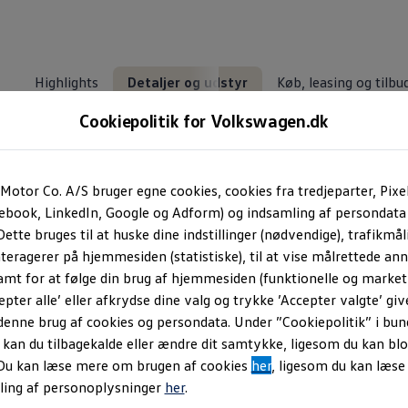
Highlights
Detaljer og udstyr
Køb, leasing og tilbu
Cookiepolitik for Volkswagen.dk
styr
Motor Co. A/S bruger egne cookies, cookies fra tredjeparter, Pixe
cebook, LinkedIn, Google og Adform) og indsamling af persondata
ette bruges til at huske dine indstillinger (nødvendige), trafikmåli
Det får du i ID. Polo
teragerer på hjemmesiden (statistiske), til at vise målrettede anno
amt for at følge din brug af hjemmesiden (funktionelle og marketi
Detaljer og udstyr
epter alle’ eller afkrydse dine valg og trykke ’Accepter valgte’ giv
denne brug af cookies og persondata. Under ”Cookiepolitik” i bun
an du tilbagekalde eller ændre dit samtykke, ligesom du kan blo
 Du kan læse mere om brugen af cookies
her
, ligesom du kan læs
ling af personoplysninger
her
.