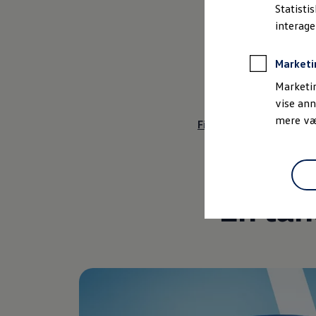
Teknologi
Bestil et tilbud
Statisti
Brugte biler
interag
Pendlerleasing
Førerassi
Budgetberegner
Firmabil
Opkobling
Marketi
Vejen til en ny Volkswagen
Online Privatleasing
Marketin
FAQ
Finansiering og forsikring
vise ann
Volkswagen Forsikring
mere vær
Volkswagen Finansiering
Find alle tekniske data
Forsikringsberegner
Ejere og services
Book tid på værkstedet
Service
Serviceabonnementer
En tan
Service 5+
Service på elbiler
Prismatch
Fordele ved autoriseret værksted
Brugbar information
Softwareopdateringer
Servicefordele
Digitale ekstrafunktioner
Se tjenesterne til din model
Volkswagen-apps, login og shop