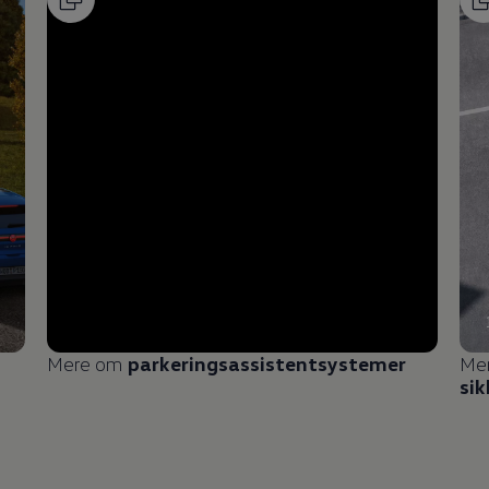
Mere om
parkeringsassistentsystemer
Me
si