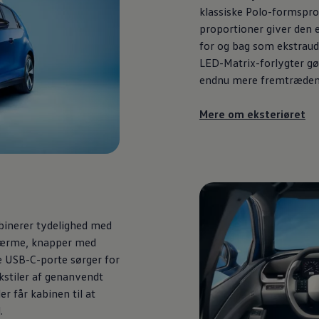
klassiske Polo-formsprog.
proportioner giver den 
for og bag som ekstraud
LED-Matrix-forlygter gø
endnu mere fremtræden
vervsbil
Mere om eksteriøret
binerer tydelighed med
skærme, knapper med
 USB-C-porte sørger for
kstiler af genanvendt
r får kabinen til at
.