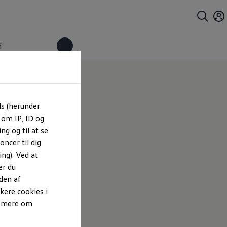
d
ls (herunder
 om IP, ID og
ng og til at se
ncer til dig
ng). Ved at
er du
den af
kere cookies i
e mere om