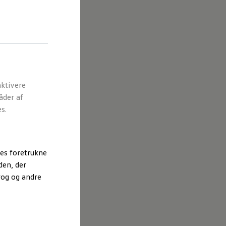
ktivere
åder af
s.
es foretrukne
den, der
rog og andre