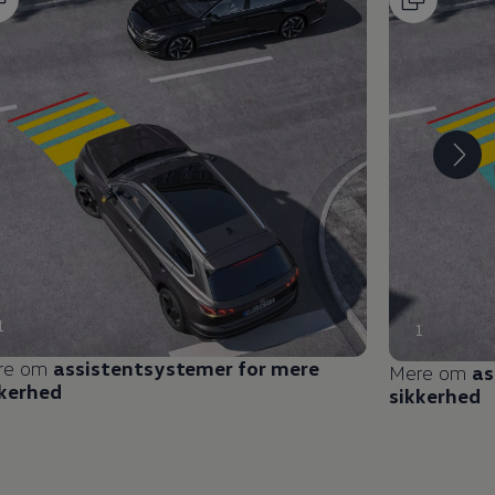
1
1
re om
assistentsystemer for mere
Mere om
as
kkerhed
sikkerhed