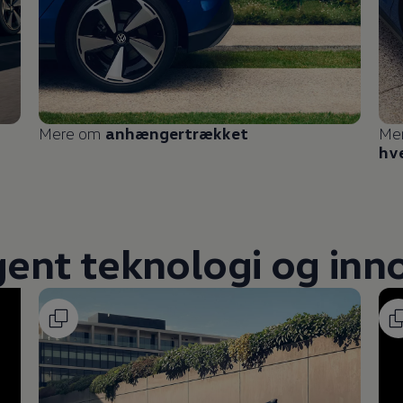
Mere om
anhængertrækket
Me
hv
igent teknologi og inn