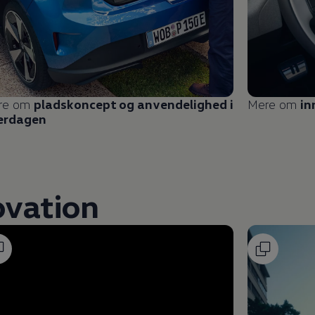
re om
pladskoncept og anvendelighed i
Mere om
in
erdagen
ovation