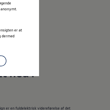
søgende
r anonymt.
nsigten er at
og dermed
t ned i
gn er en fuldelektrisk videreførelse af det