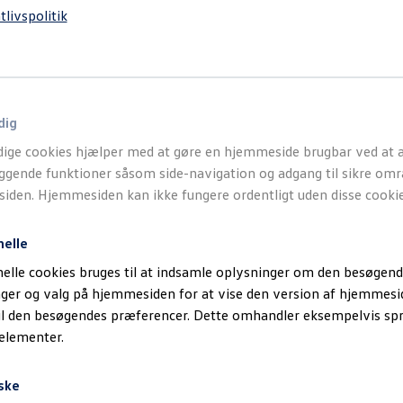
tlivspolitik
Bagagerumsvolumen
Maksimal DC-opladning
441 l
105 kW
dig
ige cookies hjælper med at gøre en hjemmeside brugbar ved at a
gende funktioner såsom side-navigation og adgang til sikre omr
den. Hjemmesiden kan ikke fungere ordentligt uden disse cookie
nelle
elle cookies bruges til at indsamle oplysninger om den besøgend
o
inger og valg på hjemmesiden for at vise den version af hjemmesi
il den besøgendes præferencer. Dette omhandler eksempelvis sp
 elementer.
ske