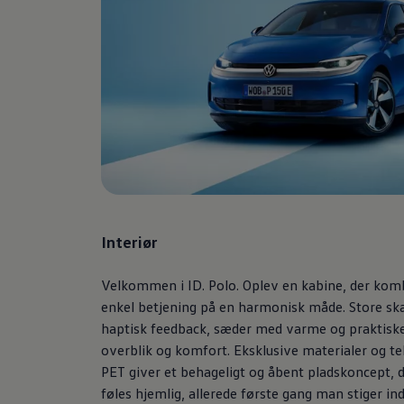
Forbind mobiltelefonen med bilen
Opdateringer til software, kort og radio
Fleet Interface Data
MinVolkswagen
Digital instruktionsbog
Tilbehør
Tilbehør til din personbil
Tilbehør til din erhvervsbil
Fordele ved at vælge autoriseret værksted til din erh
Om Volkswagen
Nyheder
Tilmeld nyhedsbrev
Pressemeddelser
Kalenderbillede
Kontakt Volkswagen
Interiør
Volkswagen Magazine
Shop
Velkommen i ID. Polo. Oplev en kabine, der kom
Garanti
VieW
enkel betjening på en harmonisk måde. Store 
Autostadt
haptisk feedback, sæder med varme og praktiske
Hvad er Volkswagen?
overblik og komfort. Eksklusive materialer og te
Find forhandler
Hjælp og kontakt
PET giver et behageligt og åbent pladskoncept, de
føles hjemlig, allerede første gang man stiger ind