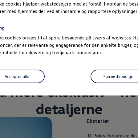
ske cookies hjælper webstedsejere med at forstå, hvordan de be
erer med hjemmesider ved at indsamle og rapportere oplysninge
stentsystemer
smuligheder
ng
g cookies bruges til at spore besøgende på tværs af websites. He
oncer, der er relevante og engagerende for den enkelte bruger, 
difulde for udgivere og tredjeparts annoncører.
 her
Accepter alle
Kun nødvendige
d mere eksklusiv – hel
detaljerne
Eksteriør
ID. Polos dynamiske desi