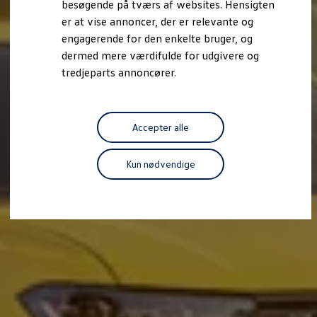
besøgende på tværs af websites. Hensigten
Forbind mobiltelefonen med bilen
er at vise annoncer, der er relevante og
Opdateringer til software, kort og radio
Fleet Interface Data
engagerende for den enkelte bruger, og
MinVolkswagen
dermed mere værdifulde for udgivere og
Digital instruktionsbog
tredjeparts annoncører.
Tilbehør
Tilbehør til din personbil
Tilbehør til din erhvervsbil
Fordele ved at vælge autoriseret værksted til din erh
Om Volkswagen
Accepter alle
Nyheder
Tilmeld nyhedsbrev
Pressemeddelser
Kun nødvendige
Kalenderbillede
Kontakt Volkswagen
Volkswagen Magazine
Shop
Garanti
VieW
Autostadt
Hvad er Volkswagen?
Find forhandler
Hjælp og kontakt