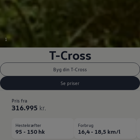
1
T-Cross
Byg din T-Cross
Se priser
Pris fra
316.995
kr.
Hestekræfter
Forbrug
95 - 150 hk
16,4 - 18,5 km/l