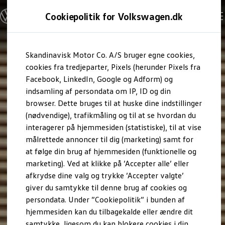
Modeller og konfigurator
Cookiepolitik for Volkswagen.dk
Byg din Volkswagen
Alle modeller
Sammenlign udstyrsvarianter
Gå til
Gå til
Sammenlign modelstørrelser
Skandinavisk Motor Co. A/S bruger egne cookies,
hovedindhold
footer
Kend din Volkswagen
Erhvervsbiler
cookies fra tredjeparter, Pixels (herunder Pixels fra
Værktøjskassen
Facebook, LinkedIn, Google og Adform) og
ConnectedFleet
indsamling af persondata om IP, ID og din
Service
browser. Dette bruges til at huske dine indstillinger
California on Tour app
Elektriske biler
(nødvendige), trafikmåling og til at se hvordan du
Elbiler
interagerer på hjemmesiden (statistiske), til at vise
ID. Polo
målrettede annoncer til dig (marketing) samt for
ID. Cross
ID.3 Neo
at følge din brug af hjemmesiden (funktionelle og
ID.4
marketing). Ved at klikke på ’Accepter alle’ eller
ID.5
afkrydse dine valg og trykke ’Accepter valgte’
ID.7
ID.7 Tourer
giver du samtykke til denne brug af cookies og
ID. Buzz
persondata. Under ”Cookiepolitik” i bunden af
Konceptbiler
hjemmesiden kan du tilbagekalde eller ændre dit
ID. EVERY1
ID. 2all & ID. GTI
samtykke, ligesom du kan blokere cookies i din