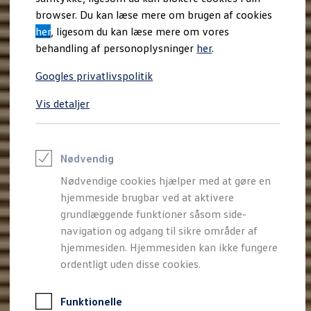
Varebiler på el
browser. Du kan læse mere om brugen af cookies
Elektromobilitet i dagligdagen
her
, ligesom du kan læse mere om vores
Eldrevne modeller
ID. Buzz Cargo
behandling af personoplysninger
her
.
Opladning og Rækkevidde
Opladning med Clever
Googles privatlivspolitik
Opladning med Clever - Erhvervsbiler
We Charge
Vis detaljer
Udregn din rækkevidde
Udregn din ladetid
Planlæg din rute
Teknologi og Batteri
Lær din ID. at kende
Nødvendig
Varmepumpe
Nødvendige cookies hjælper med at gøre en
Energieffektivitet
Teaser Battery Regulation
hjemmeside brugbar ved at aktivere
Software og konnektivitet
grundlæggende funktioner såsom side-
ID. Software 6.0
navigation og adgang til sikre områder af
ID.- softwareversioner og opdateringer
Grænseflader til din ID.
hjemmesiden. Hjemmesiden kan ikke fungere
Køb og leasing
ordentligt uden disse cookies.
Lagerbiler til hurtig levering
Privatleasing
Nyheder og aktuelle kampagner
Funktionelle
Book en prøvetur