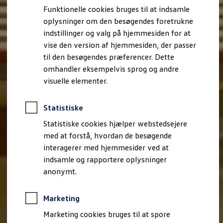
Bestil et tilbud
Funktionelle cookies bruges til at indsamle
Brugte biler
oplysninger om den besøgendes foretrukne
Pendlerleasing
Budgetberegner
indstillinger og valg på hjemmesiden for at
Firmabil
vise den version af hjemmesiden, der passer
Vejen til en ny Volkswagen
til den besøgendes præferencer. Dette
Online Privatleasing
Finansiering og forsikring
omhandler eksempelvis sprog og andre
Volkswagen Forsikring
visuelle elementer.
Volkswagen Finansiering
Forsikringsberegner
Ejere og services
Statistiske
Book tid på værkstedet
Service
Statistiske cookies hjælper webstedsejere
Serviceabonnementer
med at forstå, hvordan de besøgende
Service 5+
interagerer med hjemmesider ved at
Service på elbiler
Prismatch
indsamle og rapportere oplysninger
Fordele ved autoriseret værksted
anonymt.
Brugbar information
Softwareopdateringer
Servicefordele
Marketing
Digitale ekstrafunktioner
Se tjenesterne til din model
Marketing cookies bruges til at spore
Volkswagen-apps, login og shop