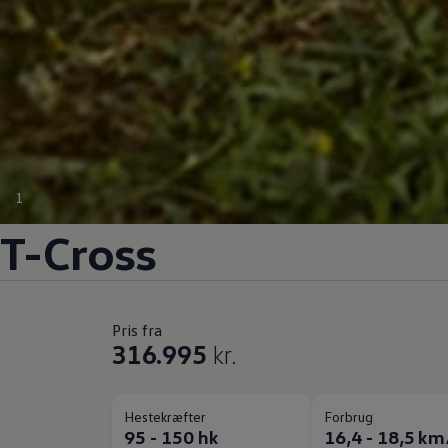
1
T-Cross
Pris fra
316.995
kr.
Hestekræfter
Forbrug
95 - 150 hk
16,4 - 18,5 km