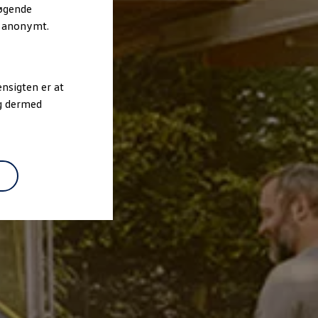
søgende
r anonymt.
nsigten er at
og dermed