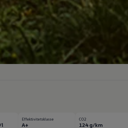
Effektivitetsklasse
CO2
/l
A+
124 g/km