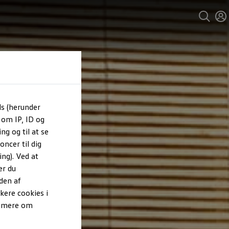
ls (herunder
 om IP, ID og
ng og til at se
ncer til dig
ng). Ved at
er du
den af
kere cookies i
e mere om