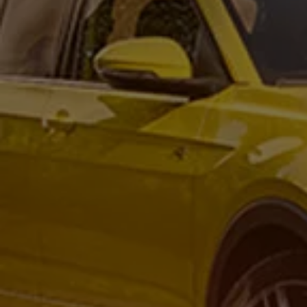
Forbind mobiltelefonen med bilen
Opdateringer til software, kort og radio
Fleet Interface Data
MinVolkswagen
Digital instruktionsbog
Tilbehør
Tilbehør til din personbil
Tilbehør til din erhvervsbil
Fordele ved at vælge autoriseret værksted til din erh
Om Volkswagen
Nyheder
Tilmeld nyhedsbrev
Pressemeddelser
Kalenderbillede
Kontakt Volkswagen
Volkswagen Magazine
Shop
Garanti
VieW
Autostadt
Hvad er Volkswagen?
Find forhandler
Hjælp og kontakt