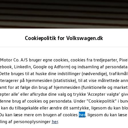
Cookiepolitik for Volkswagen.dk
Motor Co. A/S bruger egne cookies, cookies fra tredjeparter, Pixe
cebook, LinkedIn, Google og Adform) og indsamling af persondata
ette bruges til at huske dine indstillinger (nødvendige), trafikmåli
teragerer på hjemmesiden (statistiske), til at vise målrettede anno
amt for at følge din brug af hjemmesiden (funktionelle og marketi
epter alle’ eller afkrydse dine valg og trykke ’Accepter valgte’ giv
denne brug af cookies og persondata. Under ”Cookiepolitik” i bun
an du tilbagekalde eller ændre dit samtykke, ligesom du kan blo
 Du kan læse mere om brugen af cookies
her
, ligesom du kan læs
ling af personoplysninger
her
.