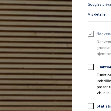
Varebiler på el
Googles priva
Elektromobilitet i dagligdagen
Eldrevne modeller
Vis detaljer
ID. Buzz Cargo
Opladning og Rækkevidde
Opladning med Clever
Opladning med Clever - Erhvervsbiler
We Charge
Nødven
Udregn din rækkevidde
Nødvend
Udregn din ladetid
Planlæg din rute
grundlæg
Teknologi og Batteri
hjemmesi
Lær din ID. at kende
Varmepumpe
Energieffektivitet
Funktio
Teaser Battery Regulation
Software og konnektivitet
Funktion
ID. Software 6.0
indstill
ID.- softwareversioner og opdateringer
passer t
Grænseflader til din ID.
Køb og leasing
visuelle
Lagerbiler til hurtig levering
Privatleasing
Nyheder og aktuelle kampagner
Statisti
Book en prøvetur