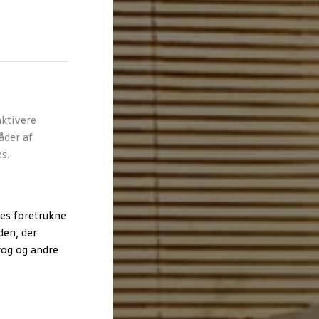
ktivere
åder af
s.
es foretrukne
den, der
rog og andre