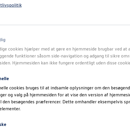
tlivspolitik
dig
ige cookies hjælper med at gøre en hjemmeside brugbar ved at a
gende funktioner såsom side-navigation og adgang til sikre omr
den. Hjemmesiden kan ikke fungere ordentligt uden disse cookie
nelle
elle cookies bruges til at indsamle oplysninger om den besøgend
inger og valg på hjemmesiden for at vise den version af hjemmesi
il den besøgendes præferencer. Dette omhandler eksempelvis sp
 elementer.
ske