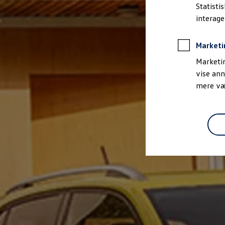
Bestil et tilbud
Statisti
Brugte biler
interag
Pendlerleasing
Budgetberegner
Firmabil
Marketi
Vejen til en ny Volkswagen
Online Privatleasing
Marketin
Finansiering og forsikring
vise ann
Volkswagen Forsikring
mere vær
Volkswagen Finansiering
Forsikringsberegner
Ejere og services
Book tid på værkstedet
Service
Serviceabonnementer
Service 5+
Service på elbiler
Prismatch
Fordele ved autoriseret værksted
Brugbar information
Softwareopdateringer
Servicefordele
Digitale ekstrafunktioner
Se tjenesterne til din model
Volkswagen-apps, login og shop