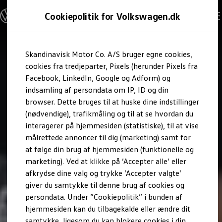
Modeller og konfigurator
Cookiepolitik for Volkswagen.dk
Byg din Volkswagen
Alle modeller
Sammenlign udstyrsvarianter
Gå til
Gå til
Sammenlign modelstørrelser
Skandinavisk Motor Co. A/S bruger egne cookies,
hovedindhold
footer
Kend din Volkswagen
Erhvervsbiler
cookies fra tredjeparter, Pixels (herunder Pixels fra
Værktøjskassen
Facebook, LinkedIn, Google og Adform) og
ConnectedFleet
indsamling af persondata om IP, ID og din
Service
browser. Dette bruges til at huske dine indstillinger
California on Tour app
Elektriske biler
(nødvendige), trafikmåling og til at se hvordan du
Elbiler
interagerer på hjemmesiden (statistiske), til at vise
ID. Polo
målrettede annoncer til dig (marketing) samt for
ID. Cross
ID.3 Neo
at følge din brug af hjemmesiden (funktionelle og
ID.4
marketing). Ved at klikke på ’Accepter alle’ eller
ID.5
afkrydse dine valg og trykke ’Accepter valgte’
ID.7
ID.7 Tourer
giver du samtykke til denne brug af cookies og
ID. Buzz
persondata. Under ”Cookiepolitik” i bunden af
Konceptbiler
hjemmesiden kan du tilbagekalde eller ændre dit
ID. EVERY1
ID. 2all & ID. GTI
samtykke, ligesom du kan blokere cookies i din