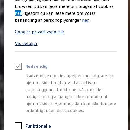
Varebiler på el
browser. Du kan læse mere om brugen af cookies
Elektromobilitet i dagligdagen
her
, ligesom du kan læse mere om vores
Eldrevne modeller
ID. Buzz Cargo
behandling af personoplysninger
her
.
Opladning og Rækkevidde
Opladning med Clever
Googles privatlivspolitik
Opladning med Clever - Erhvervsbiler
We Charge
Vis detaljer
Udregn din rækkevidde
Udregn din ladetid
Planlæg din rute
Teknologi og Batteri
Lær din ID. at kende
Nødvendig
Varmepumpe
Nødvendige cookies hjælper med at gøre en
Energieffektivitet
Teaser Battery Regulation
hjemmeside brugbar ved at aktivere
Software og konnektivitet
grundlæggende funktioner såsom side-
ID. Software 6.0
navigation og adgang til sikre områder af
ID.- softwareversioner og opdateringer
Grænseflader til din ID.
hjemmesiden. Hjemmesiden kan ikke fungere
Køb og leasing
ordentligt uden disse cookies.
Lagerbiler til hurtig levering
Privatleasing
Nyheder og aktuelle kampagner
Funktionelle
Book en prøvetur