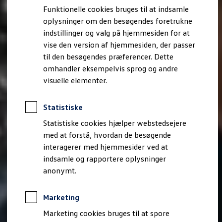
Bestil et tilbud
Funktionelle cookies bruges til at indsamle
Brugte biler
oplysninger om den besøgendes foretrukne
Pendlerleasing
Budgetberegner
indstillinger og valg på hjemmesiden for at
Firmabil
vise den version af hjemmesiden, der passer
Vejen til en ny Volkswagen
til den besøgendes præferencer. Dette
Online Privatleasing
Finansiering og forsikring
omhandler eksempelvis sprog og andre
Volkswagen Forsikring
visuelle elementer.
Volkswagen Finansiering
Forsikringsberegner
Ejere og services
Statistiske
Book tid på værkstedet
Service
Statistiske cookies hjælper webstedsejere
Serviceabonnementer
med at forstå, hvordan de besøgende
Service 5+
interagerer med hjemmesider ved at
Service på elbiler
Prismatch
indsamle og rapportere oplysninger
Fordele ved autoriseret værksted
anonymt.
Brugbar information
Softwareopdateringer
Servicefordele
Marketing
Digitale ekstrafunktioner
Se tjenesterne til din model
Marketing cookies bruges til at spore
Volkswagen-apps, login og shop