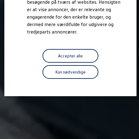
besøgende på tværs af websites. Hensigten
Forbind mobiltelefonen med bilen
er at vise annoncer, der er relevante og
Opdateringer til software, kort og radio
Fleet Interface Data
engagerende for den enkelte bruger, og
MinVolkswagen
dermed mere værdifulde for udgivere og
Digital instruktionsbog
tredjeparts annoncører.
Tilbehør
Tilbehør til din personbil
Tilbehør til din erhvervsbil
Fordele ved at vælge autoriseret værksted til din erh
Om Volkswagen
Accepter alle
Nyheder
Tilmeld nyhedsbrev
Pressemeddelser
Kun nødvendige
Kalenderbillede
Kontakt Volkswagen
Volkswagen Magazine
Shop
Garanti
VieW
Autostadt
Hvad er Volkswagen?
Find forhandler
Hjælp og kontakt