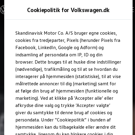
Modeller og konfigurator
Cookiepolitik for Volkswagen.dk
Byg din Volkswagen
Alle modeller
Sammenlign udstyrsvarianter
Gå til
Gå til
Sammenlign modelstørrelser
Skandinavisk Motor Co. A/S bruger egne cookies,
hovedindhold
footer
Kend din Volkswagen
Erhvervsbiler
cookies fra tredjeparter, Pixels (herunder Pixels fra
Værktøjskassen
Facebook, LinkedIn, Google og Adform) og
ConnectedFleet
indsamling af persondata om IP, ID og din
Service
browser. Dette bruges til at huske dine indstillinger
California on Tour app
Elektriske biler
(nødvendige), trafikmåling og til at se hvordan du
Elbiler
interagerer på hjemmesiden (statistiske), til at vise
ID. Polo
målrettede annoncer til dig (marketing) samt for
ID. Cross
ID.3 Neo
at følge din brug af hjemmesiden (funktionelle og
ID.4
marketing). Ved at klikke på ’Accepter alle’ eller
ID.5
afkrydse dine valg og trykke ’Accepter valgte’
ID.7
ID.7 Tourer
giver du samtykke til denne brug af cookies og
ID. Buzz
persondata. Under ”Cookiepolitik” i bunden af
Konceptbiler
hjemmesiden kan du tilbagekalde eller ændre dit
ID. EVERY1
ID. 2all & ID. GTI
samtykke, ligesom du kan blokere cookies i din