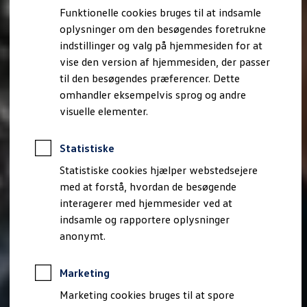
Bestil et tilbud
Funktionelle cookies bruges til at indsamle
Brugte biler
oplysninger om den besøgendes foretrukne
Pendlerleasing
Budgetberegner
indstillinger og valg på hjemmesiden for at
Firmabil
vise den version af hjemmesiden, der passer
Vejen til en ny Volkswagen
til den besøgendes præferencer. Dette
Online Privatleasing
Finansiering og forsikring
omhandler eksempelvis sprog og andre
Volkswagen Forsikring
visuelle elementer.
Volkswagen Finansiering
Forsikringsberegner
Ejere og services
Statistiske
Book tid på værkstedet
Service
Statistiske cookies hjælper webstedsejere
Serviceabonnementer
med at forstå, hvordan de besøgende
Service 5+
interagerer med hjemmesider ved at
Service på elbiler
Prismatch
indsamle og rapportere oplysninger
Fordele ved autoriseret værksted
anonymt.
Brugbar information
Softwareopdateringer
Servicefordele
Marketing
Digitale ekstrafunktioner
Se tjenesterne til din model
Marketing cookies bruges til at spore
Volkswagen-apps, login og shop