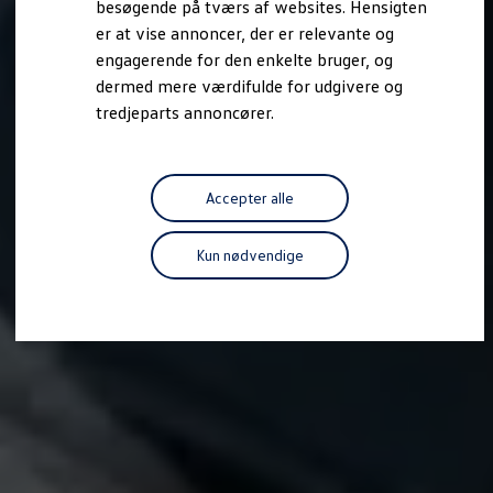
besøgende på tværs af websites. Hensigten
Forbind mobiltelefonen med bilen
er at vise annoncer, der er relevante og
Opdateringer til software, kort og radio
Fleet Interface Data
engagerende for den enkelte bruger, og
MinVolkswagen
dermed mere værdifulde for udgivere og
Digital instruktionsbog
tredjeparts annoncører.
Tilbehør
Tilbehør til din personbil
Tilbehør til din erhvervsbil
Fordele ved at vælge autoriseret værksted til din erh
Om Volkswagen
Accepter alle
Nyheder
Tilmeld nyhedsbrev
Pressemeddelser
Kun nødvendige
Kalenderbillede
Kontakt Volkswagen
Volkswagen Magazine
Shop
Garanti
VieW
Autostadt
Hvad er Volkswagen?
Find forhandler
Hjælp og kontakt