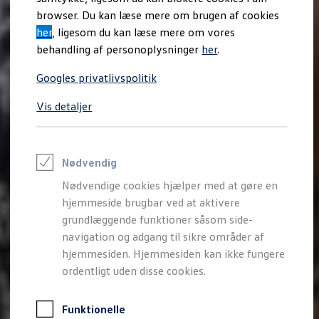
Varebiler på el
browser. Du kan læse mere om brugen af cookies
Elektromobilitet i dagligdagen
her
, ligesom du kan læse mere om vores
Eldrevne modeller
ID. Buzz Cargo
behandling af personoplysninger
her
.
Opladning og Rækkevidde
Opladning med Clever
Googles privatlivspolitik
Opladning med Clever - Erhvervsbiler
We Charge
Vis detaljer
Udregn din rækkevidde
Udregn din ladetid
Planlæg din rute
Teknologi og Batteri
Lær din ID. at kende
Nødvendig
Varmepumpe
Nødvendige cookies hjælper med at gøre en
Energieffektivitet
Teaser Battery Regulation
hjemmeside brugbar ved at aktivere
Software og konnektivitet
grundlæggende funktioner såsom side-
ID. Software 6.0
navigation og adgang til sikre områder af
ID.- softwareversioner og opdateringer
Grænseflader til din ID.
hjemmesiden. Hjemmesiden kan ikke fungere
Køb og leasing
ordentligt uden disse cookies.
Lagerbiler til hurtig levering
Privatleasing
Nyheder og aktuelle kampagner
Funktionelle
Book en prøvetur