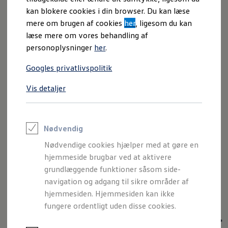
Præmien indeholder:
kan blokere cookies i din browser. Du kan læse
mere om brugen af cookies
her
, ligesom du kan
En elektriske ID.-model til rådighed tur/retur til
læse mere om vores behandling af
Heartland. Oplev køreglæden, komforten og
personoplysninger
her
.
teknologien på egen hånd.
Parkering On-Site. Parkering skal i selvfølgelig ikke
Googles privatlivspolitik
bøvle med og er naturligvis inkluderet udenfor
festivalspladsen.
Vis detaljer
Overnatning for to personer i et luksus Tipi telt inkl.
Campingpas. Overnatning og Campingpas dét har vi
også sørget for, så i kan nyde festivalens tre dage og
Nødvendig
vågne op i festivalens Camping Area.
Nødvendige cookies hjælper med at gøre en
To partoutbilletter til Heartland Festival. Sidst men
hjemmeside brugbar ved at aktivere
ikke mindst, er der to partoutbilletter på højkant, der
grundlæggende funktioner såsom side-
byder på musik, talks, kunstudstillinger, madboder og
navigation og adgang til sikre områder af
meget mere!
hjemmesiden. Hjemmesiden kan ikke
Det bliver en tur fyldt med uforglemmelige øjeblikke.
fungere ordentligt uden disse cookies.
*