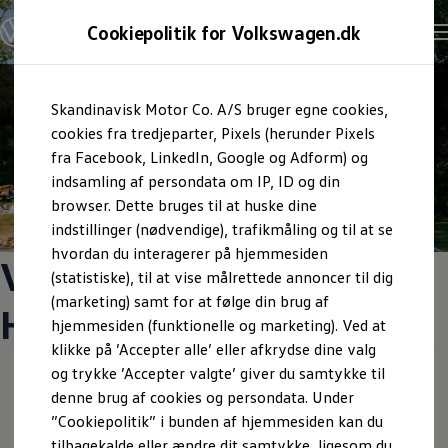
Cookiepolitik for Volkswagen.dk
Skandinavisk Motor Co. A/S bruger egne cookies,
cookies fra tredjeparter, Pixels (herunder Pixels
fra Facebook, LinkedIn, Google og Adform) og
indsamling af persondata om IP, ID og din
urator
browser. Dette bruges til at huske dine
indstillinger (nødvendige), trafikmåling og til at se
hvordan du interagerer på hjemmesiden
Volkswagen x
(statistiske), til at vise målrettede annoncer til dig
(marketing) samt for at følge din brug af
Heartland
hjemmesiden (funktionelle og marketing). Ved at
klikke på ’Accepter alle’ eller afkrydse dine valg
og trykke ’Accepter valgte’ giver du samtykke til
Vind en unik oplevelse for to personer, sammen med
on
Samtykke
Privatlivspolitik
Cookiepolitik
denne brug af cookies og persondata. Under
Volkswagen på Heartland d. 18.-20. juni ved Egeskov
wagen AG (kolofon og juridiske tekster)
”Cookiepolitik” i bunden af hjemmesiden kan du
Slot.
tilbagekalde eller ændre dit samtykke, ligesom du