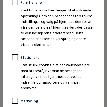
Funktionelle
Funktionelle cookies bruges til at indsamle
Fornavn
oplysninger om den besøgendes foretrukne
*
indstillinger og valg på hjemmesiden for at
vise den version af hjemmesiden, der passer
Efternavn
til den besøgendes præferencer. Dette
omhandler eksempelvis sprog og andre
*
visuelle elementer.
E-mail
Statistiske
*
Statistiske cookies hjælper webstedsejere
med at forstå, hvordan de besøgende
Telefon
interagerer med hjemmesider ved at
indsamle og rapportere oplysninger
Ja tak, jeg vil gerne modtage de seneste nyheder fra
anonymt.
Volkswagen*
Marketing
Tilmeld