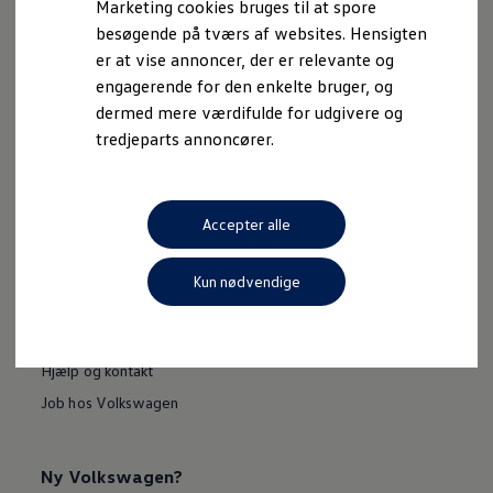
Marketing cookies bruges til at spore
besøgende på tværs af websites. Hensigten
*Ved deltagelse i konkurrencen accepterer du Skandinavisk Motor
Co. A/S’s
konkurrencevilkår
samt Volkswagens behandling af dine
er at vise annoncer, der er relevante og
personoplysninger, herunder bl.a. med henblik på deltagelse i
engagerende for den enkelte bruger, og
konkurrencen og målrettet markedsføring som nærmere beskrevet i
dermed mere værdifulde for udgivere og
vores privatlivspolitik.
tredjeparts annoncører.
Accepter alle
Kun nødvendige
Kontakt
Find forhandler og servicepartner
Hjælp og kontakt
Job hos Volkswagen
Ny Volkswagen?