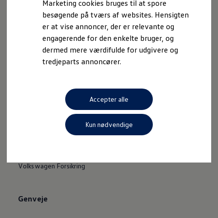
Kontakt
Marketing cookies bruges til at spore
besøgende på tværs af websites. Hensigten
Find forhandler og servicepartner
er at vise annoncer, der er relevante og
engagerende for den enkelte bruger, og
Hjælp og kontakt
dermed mere værdifulde for udgivere og
Job hos Volkswagen
tredjeparts annoncører.
Ny Volkswagen?
Accepter alle
Lagerliste
Brugte biler
Kun nødvendige
Leasingpriser
Shop
Volkswagen Forsikring
Genveje