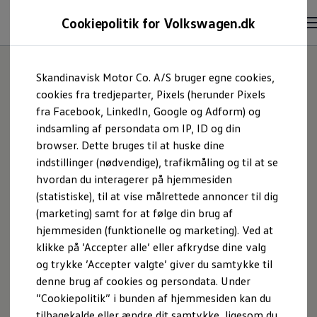
Cookiepolitik for Volkswagen.dk
Skandinavisk Motor Co. A/S bruger egne cookies,
cookies fra tredjeparter, Pixels (herunder Pixels
Kontakt Volkswagen
fra Facebook, LinkedIn, Google og Adform) og
indsamling af persondata om IP, ID og din
urator
Kundeservice
browser. Dette bruges til at huske dine
indstillinger (nødvendige), trafikmåling og til at se
hvordan du interagerer på hjemmesiden
Du kan kontakte Volkswagen Kundeservice ved hjælp af
(statistiske), til at vise målrettede annoncer til dig
nedenstående formular.
(marketing) samt for at følge din brug af
Når du henvender dig behandler vi dine personoplysninger. Læs
hjemmesiden (funktionelle og marketing). Ved at
mere om behandlingen
her
.
klikke på ’Accepter alle’ eller afkrydse dine valg
Vedrører din henvendelse vores behandling af dine
og trykke ’Accepter valgte’ giver du samtykke til
personoplysninger, bedes du kontakte
persondata@semler.dk
on
Samtykke
Privatlivspolitik
Cookiepolitik
denne brug af cookies og persondata. Under
wagen AG (kolofon og juridiske tekster)
”Cookiepolitik” i bunden af hjemmesiden kan du
tilbagekalde eller ændre dit samtykke, ligesom du