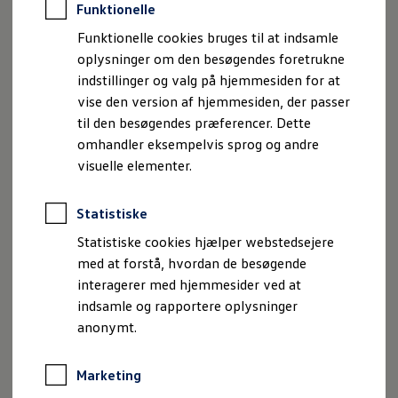
Funktionelle
Nej
Ja
Funktionelle cookies bruges til at indsamle
oplysninger om den besøgendes foretrukne
indstillinger og valg på hjemmesiden for at
vise den version af hjemmesiden, der passer
Vedhæft eventuel fil(er)
til den besøgendes præferencer. Dette
omhandler eksempelvis sprog og andre
visuelle elementer.
Henvendelse
Fortæl os hvad henvendelsen drejer sig om...
Statistiske
Statistiske cookies hjælper webstedsejere
med at forstå, hvordan de besøgende
interagerer med hjemmesider ved at
indsamle og rapportere oplysninger
anonymt.
Marketing