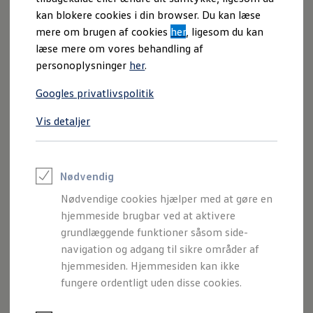
kan blokere cookies i din browser. Du kan læse
Fornavn
mere om brugen af cookies
her
, ligesom du kan
læse mere om vores behandling af
personoplysninger
her
.
Efternavn
Googles privatlivspolitik
Vis detaljer
Telefonnummer
Nødvendig
Nødvendige cookies hjælper med at gøre en
E-mail
hjemmeside brugbar ved at aktivere
grundlæggende funktioner såsom side-
navigation og adgang til sikre områder af
hjemmesiden. Hjemmesiden kan ikke
Kundehenvendelsestype
fungere ordentligt uden disse cookies.
Vedrører henvendelsen en specifik bil?