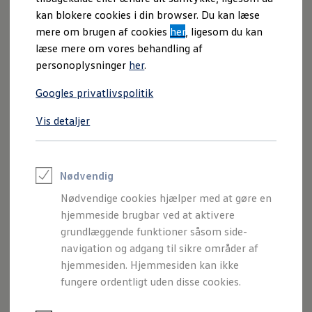
(€2.798), som blandt andet indebærer:
kan blokere cookies i din browser. Du kan læse
mere om brugen af cookies
her
, ligesom du kan
All-inclusive forplejning:
Fri gourmetmad og drikkevarer i det
læse mere om vores behandling af
eksklusive "The Pit"-cateringtelt under hele festivalen.
personoplysninger
her
.
Guided Backstage Tour:
Kom bag kulisserne og få adgang til VWN
VIP-containeren med fænomenal udsigt til hovedscenerne.
Googles privatlivspolitik
Ingen spildtid i kø:
Lynhurtig check-in via 'Faster Lane' og direkte
genveje til koncertpladsen, så du lander lige foran scenen.
Vis detaljer
Komfortabel camping:
Adgang til det lukkede Wacken United-
campingområde med opgraderede bade- og toiletfaciliteter samt
shuttlebusser.
Eksklusive minder:
Officielt VIP-merchandise, adgang til
Nødvendig
pressekonferencer og intime akustiske koncerter.
Nødvendige cookies hjælper med at gøre en
Wacken varer fra d. 29. juli til d. 01. august og finder sted i Wacken i
hjemmeside brugbar ved at aktivere
Slesvig-Holsten i Tyskland.
grundlæggende funktioner såsom side-
navigation og adgang til sikre områder af
Væsentlige vilkår:
hjemmesiden. Hjemmesiden kan ikke
fungere ordentligt uden disse cookies.
Væsentlige vilkår:
Du skal være min. 18 år.