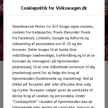
Cookiepolitik for Volkswagen.dk
Skandinavisk Motor Co. A/S bruger egne cookies,
cookies fra tredjeparter, Pixels (herunder Pixels
fra Facebook, LinkedIn, Google og Adform) og
indsamling af persondata om IP, ID og din
urator
browser. Dette bruges til at huske dine
indstillinger (nødvendige), trafikmåling og til at se
hvordan du interagerer på hjemmesiden
Vind billetter til Wacken
(statistiske), til at vise målrettede annoncer til dig
(marketing) samt for at følge din brug af
Deltag i konkurrencen, og vær med i lodtrækningen om at
hjemmesiden (funktionelle og marketing). Ved at
vinde en eksklusiv oplevelse
klikke på ’Accepter alle’ eller afkrydse dine valg
og trykke ’Accepter valgte’ giver du samtykke til
Drømmer du om at opleve en af verdens største rockfestivaler i
on
Samtykke
Privatlivspolitik
Cookiepolitik
Nordtyskland?
Som vinder af konkurrencen får du en VIP-
denne brug af cookies og persondata. Under
wagen AG (kolofon og juridiske tekster)
oplevelse ud over det sædvanlige. Du vinder 2 x "The Pit" all-
”Cookiepolitik” i bunden af hjemmesiden kan du
inclusive billetter til en samlet værdi af over 20.000 kr.
tilbagekalde eller ændre dit samtykke, ligesom du