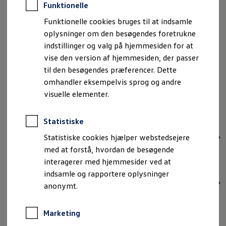
Du skal være bosiddende i Danmark.
Funktionelle
Du skal have takket ja til at modtage markedsføring fra Volkswagen
Funktionelle cookies bruges til at indsamle
Erhvervsbiler Danmark.
oplysninger om den besøgendes foretrukne
Vi udvælger en vilkårlig vinder blandt deltagere i konkurrencen.
Præmien har en værdi af 20.900 kr.
indstillinger og valg på hjemmesiden for at
Konkurrencen løber fra den 1. juli til d. 15. juli kl. 09.00
vise den version af hjemmesiden, der passer
til den besøgendes præferencer. Dette
Ved deltagelse i konkurrencen accepterer du Skandinavisk Motor
omhandler eksempelvis sprog og andre
Co. A/S’s
konkurrencevilkår
samt vores behandling af dine
visuelle elementer.
personoplysninger, herunder bl.a. med henblik på deltagelse i
konkurrencen og målrettet markedsføring som nærmere beskrevet i
vores
privatlivspolitik
.
Statistiske
Statistiske cookies hjælper webstedsejere
*
med at forstå, hvordan de besøgende
interagerer med hjemmesider ved at
Fornavn
indsamle og rapportere oplysninger
*
anonymt.
Efternavn
Marketing