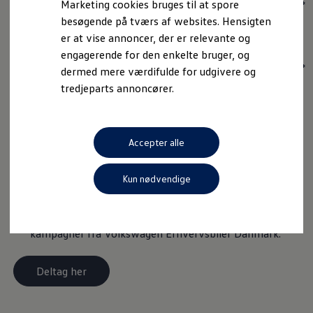
Marketing cookies bruges til at spore
*
besøgende på tværs af websites. Hensigten
er at vise annoncer, der er relevante og
E-mail
engagerende for den enkelte bruger, og
*
dermed mere værdifulde for udgivere og
tredjeparts annoncører.
Telefon
Accepter alle
CVR-nummer
Kun nødvendige
Ja tak, jeg ønsker at modtage nyheder,
markedsføringsmateriale og information om aktuelle
kampagner fra Volkswagen Erhvervsbiler Danmark.
Deltag her