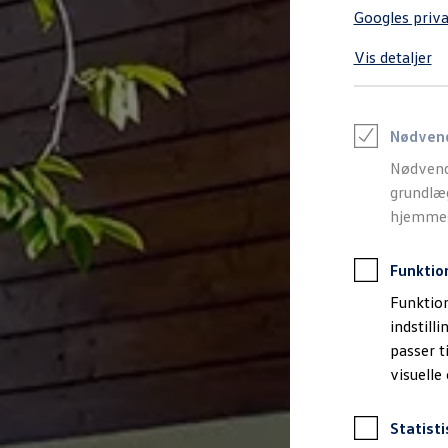
Varebiler på el
Googles priva
Elektromobilitet i dagligdagen
Eldrevne modeller
Vis detaljer
ID. Buzz Cargo
Opladning og Rækkevidde
Opladning med Clever
Opladning med Clever - Erhvervsbiler
We Charge
Nødven
Udregn din rækkevidde
Nødvend
Udregn din ladetid
Planlæg din rute
grundlæg
Teknologi og Batteri
hjemmesi
Lær din ID. at kende
Varmepumpe
Energieffektivitet
Funktio
Teaser Battery Regulation
Software og konnektivitet
Funktion
ID. Software 6.0
indstill
ID.- softwareversioner og opdateringer
passer t
Grænseflader til din ID.
Køb og leasing
visuelle
Lagerbiler til hurtig levering
Privatleasing
Nyheder og aktuelle kampagner
Statisti
Book en prøvetur