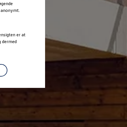
søgende
r anonymt.
nsigten er at
og dermed