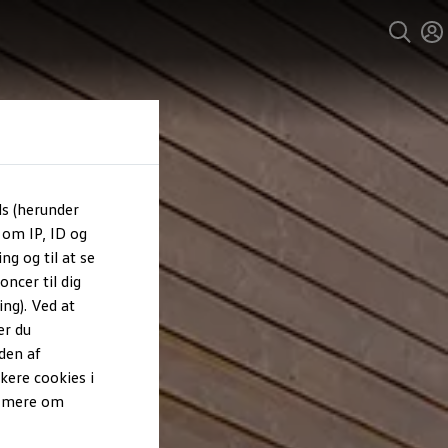
ls (herunder
 om IP, ID og
ng og til at se
ncer til dig
ng). Ved at
er du
den af
kere cookies i
e mere om