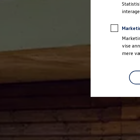
Bestil et tilbud
Statisti
Brugte biler
interag
Pendlerleasing
Budgetberegner
Firmabil
Marketi
Vejen til en ny Volkswagen
Online Privatleasing
Marketin
Finansiering og forsikring
vise ann
Volkswagen Forsikring
mere vær
Volkswagen Finansiering
Forsikringsberegner
Ejere og services
Book tid på værkstedet
Service
Serviceabonnementer
Service 5+
Service på elbiler
Prismatch
Fordele ved autoriseret værksted
Brugbar information
Softwareopdateringer
Servicefordele
Digitale ekstrafunktioner
Se tjenesterne til din model
Volkswagen-apps, login og shop