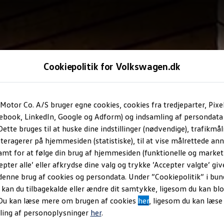
Cookiepolitik for Volkswagen.dk
Motor Co. A/S bruger egne cookies, cookies fra tredjeparter, Pixe
cebook, LinkedIn, Google og Adform) og indsamling af persondata
ette bruges til at huske dine indstillinger (nødvendige), trafikmåli
teragerer på hjemmesiden (statistiske), til at vise målrettede anno
amt for at følge din brug af hjemmesiden (funktionelle og marketi
epter alle’ eller afkrydse dine valg og trykke ’Accepter valgte’ giv
denne brug af cookies og persondata. Under ”Cookiepolitik” i bun
an du tilbagekalde eller ændre dit samtykke, ligesom du kan blo
 Du kan læse mere om brugen af cookies
her
, ligesom du kan læs
ling af personoplysninger
her
.