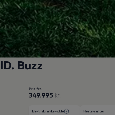
1
ID. Buzz
Pris fra
349.995
kr.
Elektrisk rækkevidde
Hestekræfter