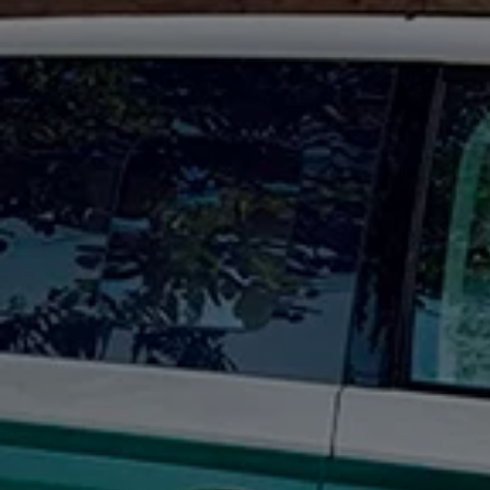
Forbind mobiltelefonen med bilen
Opdateringer til software, kort og radio
Fleet Interface Data
MinVolkswagen
Digital instruktionsbog
Tilbehør
Tilbehør til din personbil
Tilbehør til din erhvervsbil
Fordele ved at vælge autoriseret værksted til din erh
Om Volkswagen
Nyheder
Tilmeld nyhedsbrev
Pressemeddelser
Kalenderbillede
Kontakt Volkswagen
Volkswagen Magazine
Shop
Garanti
VieW
Autostadt
Hvad er Volkswagen?
Find forhandler
Hjælp og kontakt