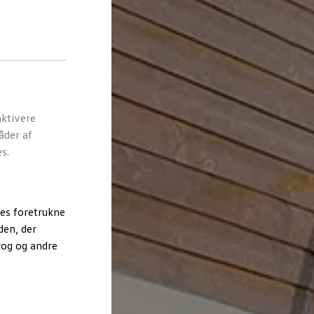
ktivere
åder af
s.
es foretrukne
den, der
rog og andre