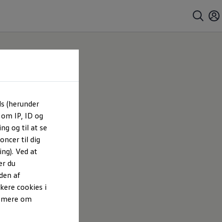
ls (herunder
 om IP, ID og
ng og til at se
ncer til dig
ng). Ved at
er du
den af
kere cookies i
e mere om