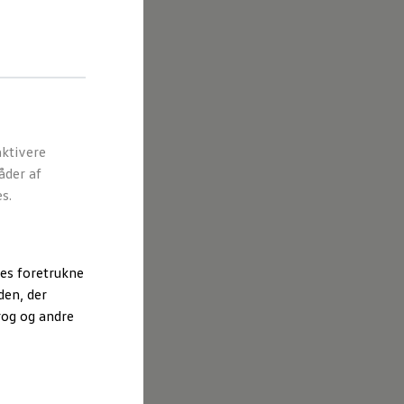
ktivere
åder af
s.
es foretrukne
den, der
rog og andre