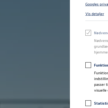
Varebiler på el
Googles priva
Elektromobilitet i dagligdagen
Eldrevne modeller
Vis detaljer
ID. Buzz Cargo
Opladning og Rækkevidde
Opladning med Clever
Opladning med Clever - Erhvervsbiler
We Charge
Nødven
Udregn din rækkevidde
Nødvend
Udregn din ladetid
Planlæg din rute
grundlæg
Teknologi og Batteri
hjemmesi
Lær din ID. at kende
Varmepumpe
Energieffektivitet
Funktio
Teaser Battery Regulation
Software og konnektivitet
Funktion
ID. Software 6.0
indstill
ID.- softwareversioner og opdateringer
passer t
Grænseflader til din ID.
Køb og leasing
visuelle
Lagerbiler til hurtig levering
Privatleasing
Nyheder og aktuelle kampagner
Statisti
Book en prøvetur