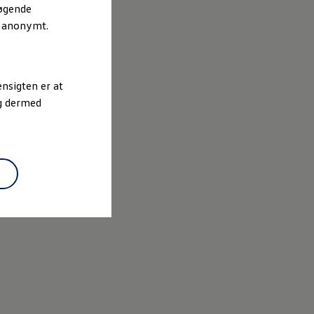
søgende
r anonymt.
nsigten er at
og dermed