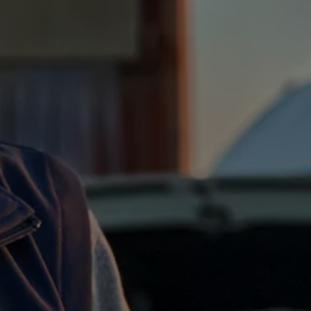
Forbind mobiltelefonen med bilen
Opdateringer til software, kort og radio
Fleet Interface Data
MinVolkswagen
Digital instruktionsbog
Tilbehør
Tilbehør til din personbil
Tilbehør til din erhvervsbil
Fordele ved at vælge autoriseret værksted til din erh
Om Volkswagen
Nyheder
Tilmeld nyhedsbrev
Pressemeddelser
Kalenderbillede
Kontakt Volkswagen
Volkswagen Magazine
Shop
Garanti
VieW
Autostadt
Hvad er Volkswagen?
Find forhandler
Hjælp og kontakt