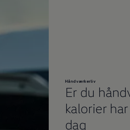
vervsbil
Håndværkerliv
Er du hånd
kalorier ha
dag