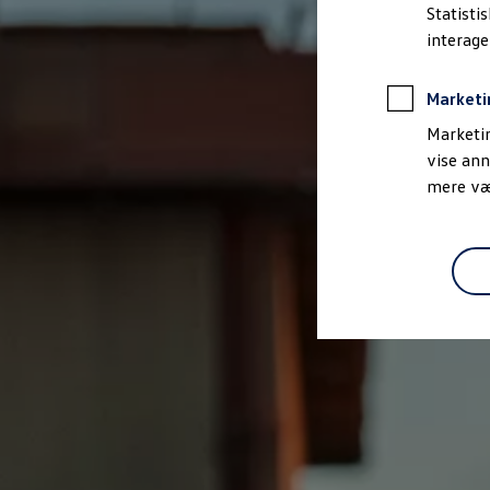
Bestil et tilbud
Statisti
Brugte biler
interag
Pendlerleasing
Budgetberegner
Firmabil
Marketi
Vejen til en ny Volkswagen
Online Privatleasing
Marketin
Finansiering og forsikring
vise ann
Volkswagen Forsikring
mere vær
Volkswagen Finansiering
Forsikringsberegner
Ejere og services
Book tid på værkstedet
Service
Serviceabonnementer
Service 5+
Service på elbiler
Prismatch
Fordele ved autoriseret værksted
Brugbar information
Softwareopdateringer
Servicefordele
Digitale ekstrafunktioner
Se tjenesterne til din model
Volkswagen-apps, login og shop