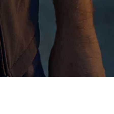
Hjem
Erhvervsbiler
Værktøjskassen
Håndværkerliv
Er du håndværker? Så mange kalorier har du brug for på en dag