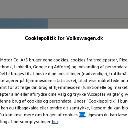
Cookiepolitik for Volkswagen.dk
Motor Co. A/S bruger egne cookies, cookies fra tredjeparter, Pixe
cebook, LinkedIn, Google og Adform) og indsamling af persondata
ette bruges til at huske dine indstillinger (nødvendige), trafikmåli
teragerer på hjemmesiden (statistiske), til at vise målrettede anno
amt for at følge din brug af hjemmesiden (funktionelle og marketi
epter alle’ eller afkrydse dine valg og trykke ’Accepter valgte’ giv
denne brug af cookies og persondata. Under ”Cookiepolitik” i bun
an du tilbagekalde eller ændre dit samtykke, ligesom du kan blo
 Du kan læse mere om brugen af cookies
her
, ligesom du kan læs
ling af personoplysninger
her
.