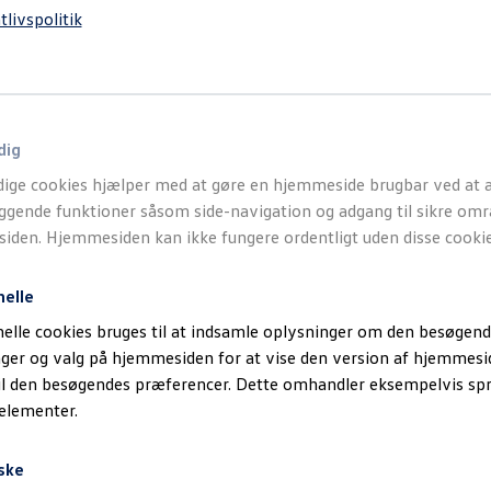
tlivspolitik
dig
ige cookies hjælper med at gøre en hjemmeside brugbar ved at a
gende funktioner såsom side-navigation og adgang til sikre omr
den. Hjemmesiden kan ikke fungere ordentligt uden disse cookie
nelle
elle cookies bruges til at indsamle oplysninger om den besøgend
inger og valg på hjemmesiden for at vise den version af hjemmesi
il den besøgendes præferencer. Dette omhandler eksempelvis sp
 elementer.
ske