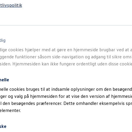
tlivspolitik
dig
ige cookies hjælper med at gøre en hjemmeside brugbar ved at a
gende funktioner såsom side-navigation og adgang til sikre omr
den. Hjemmesiden kan ikke fungere ordentligt uden disse cookie
nelle
elle cookies bruges til at indsamle oplysninger om den besøgend
inger og valg på hjemmesiden for at vise den version af hjemmesi
il den besøgendes præferencer. Dette omhandler eksempelvis sp
 elementer.
ske