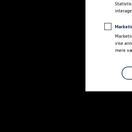
Bestil et tilbud
Statisti
Brugte biler
interag
Pendlerleasing
Budgetberegner
Firmabil
Marketi
Vejen til en ny Volkswagen
Online Privatleasing
Marketin
Finansiering og forsikring
vise ann
Volkswagen Forsikring
mere vær
Volkswagen Finansiering
Forsikringsberegner
Ejere og services
Book tid på værkstedet
Service
Serviceabonnementer
Service 5+
Service på elbiler
Prismatch
Fordele ved autoriseret værksted
Brugbar information
Softwareopdateringer
Servicefordele
Digitale ekstrafunktioner
Se tjenesterne til din model
Volkswagen-apps, login og shop