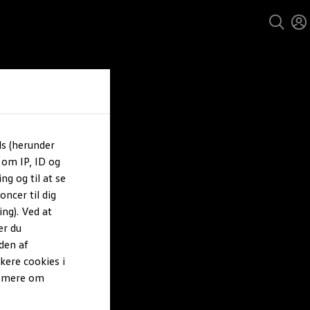
ls (herunder
 om IP, ID og
ng og til at se
ncer til dig
ng). Ved at
er du
den af
kere cookies i
e mere om