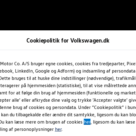
Cookiepolitik for Volkswagen.dk
Motor Co. A/S bruger egne cookies, cookies fra tredjeparter, Pixe
cebook, LinkedIn, Google og Adform) og indsamling af persondata
ette bruges til at huske dine indstillinger (nødvendige), trafikmåli
teragerer på hjemmesiden (statistiske), til at vise målrettede anno
amt for at følge din brug af hjemmesiden (funktionelle og marketi
epter alle’ eller afkrydse dine valg og trykke ’Accepter valgte’ giv
denne brug af cookies og persondata. Under ”Cookiepolitik” i bun
an du tilbagekalde eller ændre dit samtykke, ligesom du kan blo
 Du kan læse mere om brugen af cookies
her
, ligesom du kan læs
ling af personoplysninger
her
.