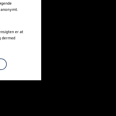
søgende
r anonymt.
nsigten er at
og dermed