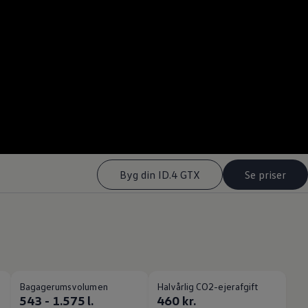
--:--
Remaining time, --:-
Byg din ID.4 GTX
Se priser
Bagagerumsvolumen
Halvårlig CO2-ejerafgift
543 - 1.575 l.
460 kr.