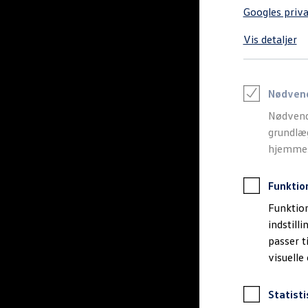
Varebiler på el
Googles priva
Elektromobilitet i dagligdagen
Eldrevne modeller
Vis detaljer
ID. Buzz Cargo
Opladning og Rækkevidde
Opladning med Clever
Opladning med Clever - Erhvervsbiler
We Charge
Nødven
Udregn din rækkevidde
Nødvend
Udregn din ladetid
Planlæg din rute
grundlæg
Teknologi og Batteri
hjemmesi
Lær din ID. at kende
Varmepumpe
Energieffektivitet
Funktio
Teaser Battery Regulation
Software og konnektivitet
Funktion
ID. Software 6.0
indstill
ID.- softwareversioner og opdateringer
passer t
Grænseflader til din ID.
Køb og leasing
visuelle
Lagerbiler til hurtig levering
Privatleasing
Nyheder og aktuelle kampagner
Statisti
Book en prøvetur