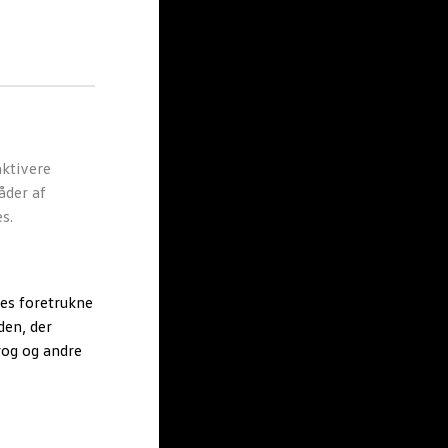
ktivere
åder af
s.
es foretrukne
den, der
rog og andre