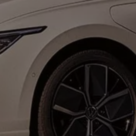
Forbind mobiltelefonen med bilen
Opdateringer til software, kort og radio
Fleet Interface Data
MinVolkswagen
Digital instruktionsbog
Tilbehør
Tilbehør til din personbil
Tilbehør til din erhvervsbil
Fordele ved at vælge autoriseret værksted til din erh
Om Volkswagen
Nyheder
Tilmeld nyhedsbrev
Pressemeddelser
Kalenderbillede
Kontakt Volkswagen
Volkswagen Magazine
Shop
Garanti
VieW
Autostadt
Hvad er Volkswagen?
Find forhandler
Hjælp og kontakt