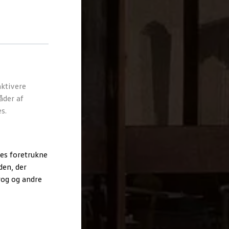
ktivere
åder af
s.
es foretrukne
den, der
rog og andre