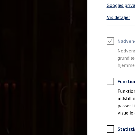
Varebiler på el
Googles priva
Elektromobilitet i dagligdagen
Eldrevne modeller
Vis detaljer
ID. Buzz Cargo
Opladning og Rækkevidde
Opladning med Clever
Opladning med Clever - Erhvervsbiler
We Charge
Nødven
Udregn din rækkevidde
Nødvend
Udregn din ladetid
Planlæg din rute
grundlæg
Teknologi og Batteri
hjemmesi
Lær din ID. at kende
Varmepumpe
Energieffektivitet
Funktio
Teaser Battery Regulation
Software og konnektivitet
Funktion
ID. Software 6.0
indstill
ID.- softwareversioner og opdateringer
passer t
Grænseflader til din ID.
Køb og leasing
visuelle
Lagerbiler til hurtig levering
Privatleasing
Nyheder og aktuelle kampagner
Statisti
Book en prøvetur