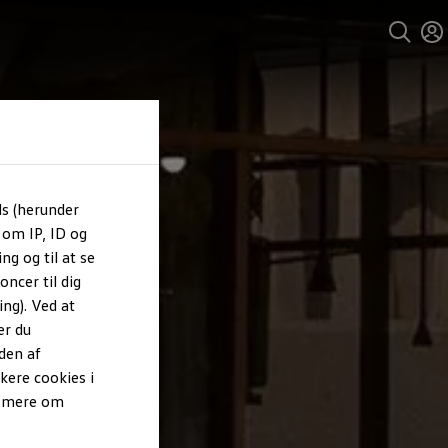
ls (herunder
 om IP, ID og
ng og til at se
ncer til dig
ng). Ved at
er du
den af
kere cookies i
e mere om