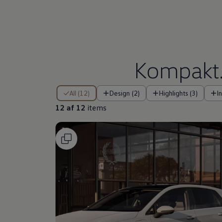
Kompakt. 
12 af 12 items
All (12)
Design (2)
Highlights (3)
I
12 af 12
items