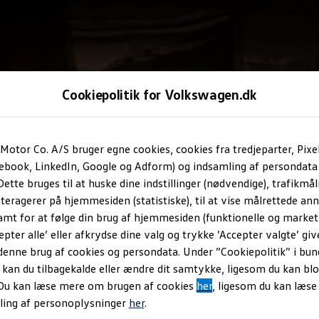
Cookiepolitik for Volkswagen.dk
Motor Co. A/S bruger egne cookies, cookies fra tredjeparter, Pixe
cebook, LinkedIn, Google og Adform) og indsamling af persondata
ette bruges til at huske dine indstillinger (nødvendige), trafikmåli
teragerer på hjemmesiden (statistiske), til at vise målrettede anno
amt for at følge din brug af hjemmesiden (funktionelle og marketi
epter alle’ eller afkrydse dine valg og trykke ’Accepter valgte’ giv
denne brug af cookies og persondata. Under ”Cookiepolitik” i bun
an du tilbagekalde eller ændre dit samtykke, ligesom du kan blo
 Du kan læse mere om brugen af cookies
her
, ligesom du kan læs
ling af personoplysninger
her
.