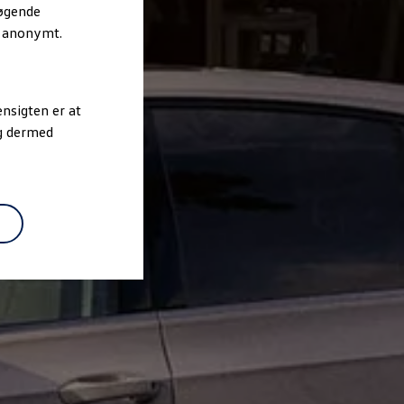
søgende
r anonymt.
nsigten er at
og dermed