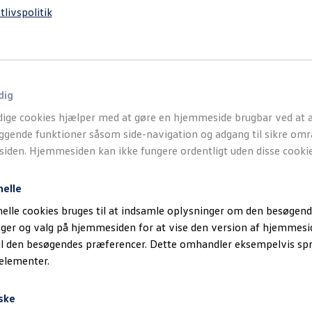
tlivspolitik
dig
ige cookies hjælper med at gøre en hjemmeside brugbar ved at a
gende funktioner såsom side-navigation og adgang til sikre omr
den. Hjemmesiden kan ikke fungere ordentligt uden disse cookie
nelle
elle cookies bruges til at indsamle oplysninger om den besøgend
inger og valg på hjemmesiden for at vise den version af hjemmesi
il den besøgendes præferencer. Dette omhandler eksempelvis sp
 elementer.
ske