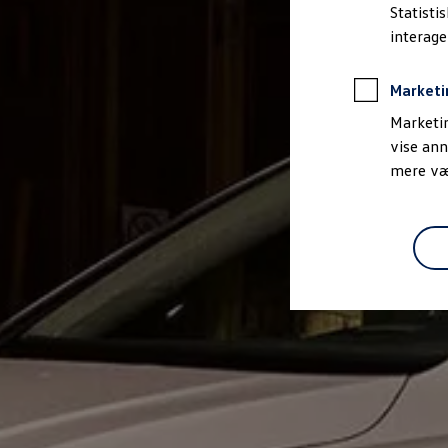
Bestil et tilbud
Statisti
Brugte biler
interag
Pendlerleasing
Budgetberegner
Firmabil
Marketi
Vejen til en ny Volkswagen
Online Privatleasing
Marketin
Finansiering og forsikring
vise ann
Volkswagen Forsikring
mere vær
Volkswagen Finansiering
Forsikringsberegner
Ejere og services
Book tid på værkstedet
Service
Serviceabonnementer
Service 5+
Service på elbiler
Prismatch
Fordele ved autoriseret værksted
Brugbar information
Softwareopdateringer
Servicefordele
Digitale ekstrafunktioner
Se tjenesterne til din model
Volkswagen-apps, login og shop