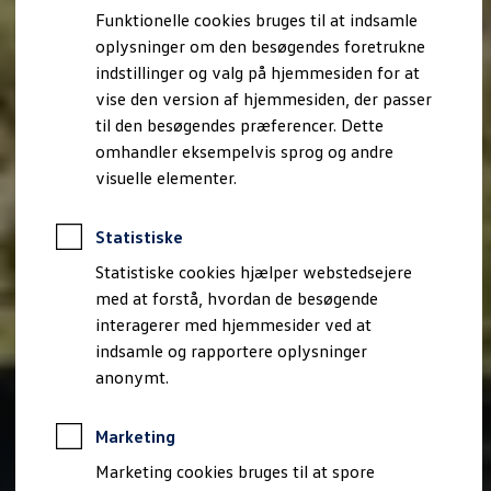
Bestil et tilbud
Funktionelle cookies bruges til at indsamle
Brugte biler
oplysninger om den besøgendes foretrukne
Pendlerleasing
Budgetberegner
indstillinger og valg på hjemmesiden for at
Firmabil
vise den version af hjemmesiden, der passer
Vejen til en ny Volkswagen
til den besøgendes præferencer. Dette
Online Privatleasing
Finansiering og forsikring
omhandler eksempelvis sprog og andre
Volkswagen Forsikring
visuelle elementer.
Volkswagen Finansiering
Forsikringsberegner
Ejere og services
Statistiske
Book tid på værkstedet
Service
Statistiske cookies hjælper webstedsejere
Serviceabonnementer
med at forstå, hvordan de besøgende
Service 5+
interagerer med hjemmesider ved at
Service på elbiler
Prismatch
indsamle og rapportere oplysninger
Fordele ved autoriseret værksted
anonymt.
Brugbar information
Softwareopdateringer
Servicefordele
Marketing
Digitale ekstrafunktioner
Se tjenesterne til din model
Marketing cookies bruges til at spore
Volkswagen-apps, login og shop