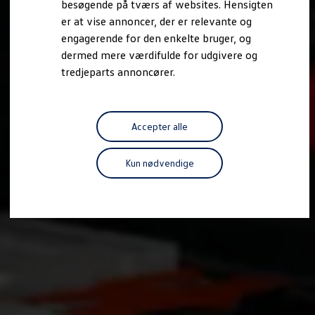
besøgende på tværs af websites. Hensigten
Forbind mobiltelefonen med bilen
er at vise annoncer, der er relevante og
Opdateringer til software, kort og radio
Fleet Interface Data
engagerende for den enkelte bruger, og
MinVolkswagen
dermed mere værdifulde for udgivere og
Digital instruktionsbog
tredjeparts annoncører.
Tilbehør
Tilbehør til din personbil
Tilbehør til din erhvervsbil
Fordele ved at vælge autoriseret værksted til din erh
Om Volkswagen
Accepter alle
Nyheder
Tilmeld nyhedsbrev
Pressemeddelser
Kun nødvendige
Kalenderbillede
Kontakt Volkswagen
Volkswagen Magazine
Shop
Garanti
VieW
Autostadt
Hvad er Volkswagen?
Find forhandler
Hjælp og kontakt