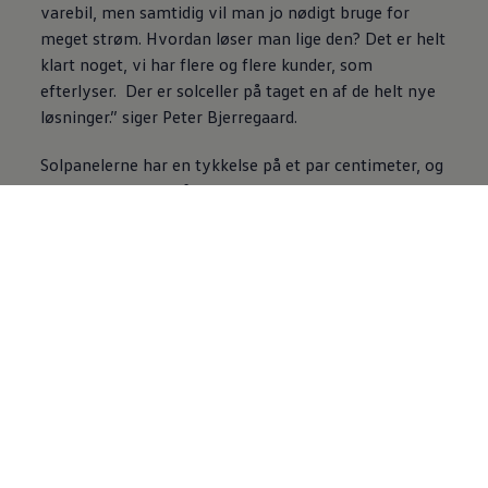
varebil, men samtidig vil man jo nødigt bruge for
meget strøm. Hvordan løser man lige den? Det er helt
klart noget, vi har flere og flere kunder, som
efterlyser. Der er solceller på taget en af de helt nye
løsninger.” siger Peter Bjerregaard.
Solpanelerne har en tykkelse på et par centimeter, og
de er selvfølgelig hårdføre nok til at klare
håndværkerlivsstilen. De tager ikke skade af, at du
lægger en stige på dem eller lignende.
Lette reolsystemer
til bilen
sparer ladetid
Der er også en anden måde, hvor Peter og hans
kolleger kan se, at den moderne varebil skal være
energieffektiv, og at elbilerne er begyndt at gøre