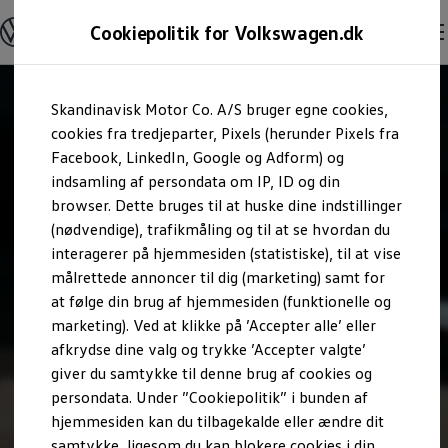
Modeller og konfigurator
Cookiepolitik for Volkswagen.dk
Byg din Volkswagen
Alle modeller
Sammenlign udstyrsvarianter
Gå til
Gå til
Sammenlign modelstørrelser
Skandinavisk Motor Co. A/S bruger egne cookies,
hovedindhold
footer
Kend din Volkswagen
Erhvervsbiler
cookies fra tredjeparter, Pixels (herunder Pixels fra
Værktøjskassen
Facebook, LinkedIn, Google og Adform) og
ConnectedFleet
indsamling af persondata om IP, ID og din
Service
browser. Dette bruges til at huske dine indstillinger
California on Tour app
Elektriske biler
(nødvendige), trafikmåling og til at se hvordan du
Elbiler
interagerer på hjemmesiden (statistiske), til at vise
ID. Polo
målrettede annoncer til dig (marketing) samt for
ID. Cross
ID.3 Neo
at følge din brug af hjemmesiden (funktionelle og
ID.4
marketing). Ved at klikke på ’Accepter alle’ eller
ID.5
afkrydse dine valg og trykke ’Accepter valgte’
ID.7
ID.7 Tourer
giver du samtykke til denne brug af cookies og
ID. Buzz
persondata. Under ”Cookiepolitik” i bunden af
Konceptbiler
hjemmesiden kan du tilbagekalde eller ændre dit
ID. EVERY1
ID. 2all & ID. GTI
samtykke, ligesom du kan blokere cookies i din