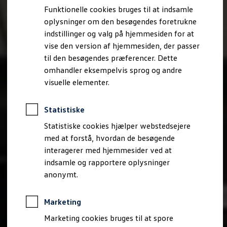
Bestil et tilbud
Funktionelle cookies bruges til at indsamle
Brugte biler
oplysninger om den besøgendes foretrukne
Pendlerleasing
Budgetberegner
indstillinger og valg på hjemmesiden for at
Firmabil
vise den version af hjemmesiden, der passer
Vejen til en ny Volkswagen
til den besøgendes præferencer. Dette
Online Privatleasing
Finansiering og forsikring
omhandler eksempelvis sprog og andre
Volkswagen Forsikring
visuelle elementer.
Volkswagen Finansiering
Forsikringsberegner
Ejere og services
Statistiske
Book tid på værkstedet
Service
Statistiske cookies hjælper webstedsejere
Serviceabonnementer
med at forstå, hvordan de besøgende
Service 5+
interagerer med hjemmesider ved at
Service på elbiler
Prismatch
indsamle og rapportere oplysninger
Fordele ved autoriseret værksted
anonymt.
Brugbar information
Softwareopdateringer
Servicefordele
Marketing
Digitale ekstrafunktioner
Se tjenesterne til din model
Marketing cookies bruges til at spore
Volkswagen-apps, login og shop