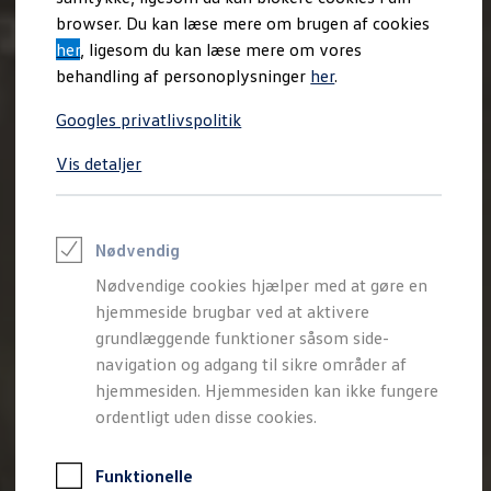
Varebiler på el
browser. Du kan læse mere om brugen af cookies
Elektromobilitet i dagligdagen
her
, ligesom du kan læse mere om vores
Eldrevne modeller
ID. Buzz Cargo
behandling af personoplysninger
her
.
Opladning og Rækkevidde
Opladning med Clever
Googles privatlivspolitik
Opladning med Clever - Erhvervsbiler
We Charge
Vis detaljer
Udregn din rækkevidde
Udregn din ladetid
Planlæg din rute
Teknologi og Batteri
Lær din ID. at kende
Nødvendig
Varmepumpe
Nødvendige cookies hjælper med at gøre en
Energieffektivitet
Teaser Battery Regulation
hjemmeside brugbar ved at aktivere
Software og konnektivitet
grundlæggende funktioner såsom side-
ID. Software 6.0
navigation og adgang til sikre områder af
ID.- softwareversioner og opdateringer
Grænseflader til din ID.
hjemmesiden. Hjemmesiden kan ikke fungere
Køb og leasing
ordentligt uden disse cookies.
Lagerbiler til hurtig levering
Privatleasing
Nyheder og aktuelle kampagner
Funktionelle
Book en prøvetur