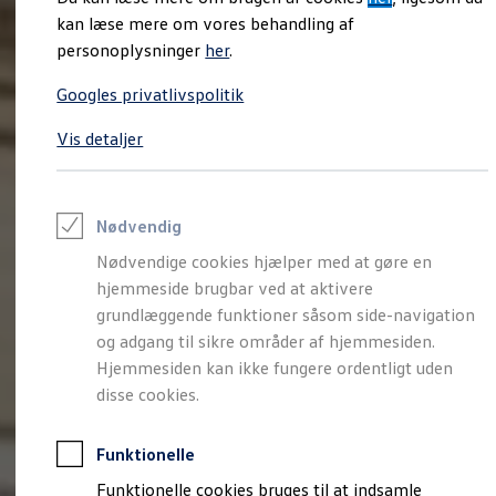
Varebiler på el
kan læse mere om vores behandling af
Elektromobilitet i dagligdagen
personoplysninger
Eldrevne modeller
her
.
ID. Buzz Cargo
Opladning og Rækkevidde
Googles privatlivspolitik
Opladning med Clever
Opladning med Clever - Erhvervsbiler
Vis detaljer
We Charge
Udregn din rækkevidde
Udregn din ladetid
Planlæg din rute
Nødvendig
Teknologi og Batteri
Lær din ID. at kende
Nødvendige cookies hjælper med at gøre en
Varmepumpe
hjemmeside brugbar ved at aktivere
Energieffektivitet
Teaser Battery Regulation
grundlæggende funktioner såsom side-navigation
Software og konnektivitet
og adgang til sikre områder af hjemmesiden.
ID. Software 6.0
Hjemmesiden kan ikke fungere ordentligt uden
ID.- softwareversioner og opdateringer
Grænseflader til din ID.
disse cookies.
Køb og leasing
Lagerbiler til hurtig levering
Privatleasing
Funktionelle
Nyheder og aktuelle kampagner
Book en prøvetur
Funktionelle cookies bruges til at indsamle