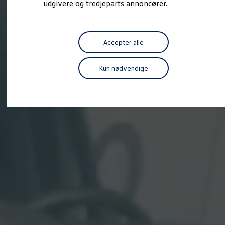
udgivere og tredjeparts annoncører.
Forbind mobiltelefonen med bilen
Opdateringer til software, kort og radio
Fleet Interface Data
MinVolkswagen
Digital instruktionsbog
Accepter alle
Tilbehør
Tilbehør til din personbil
Kun nødvendige
Tilbehør til din erhvervsbil
Fordele ved at vælge autoriseret værksted til din erh
Om Volkswagen
Nyheder
Tilmeld nyhedsbrev
Pressemeddelser
Kalenderbillede
Kontakt Volkswagen
Volkswagen Magazine
Shop
Garanti
VieW
Autostadt
Hvad er Volkswagen?
Find forhandler
Hjælp og kontakt