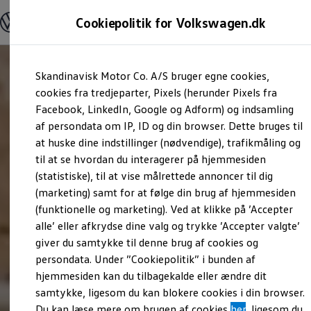
Modeller og konfigurator
Cookiepolitik for Volkswagen.dk
Byg din Volkswagen
Alle modeller
Sammenlign udstyrsvarianter
Gå til
Gå til
Sammenlign modelstørrelser
Skandinavisk Motor Co. A/S bruger egne cookies,
hovedindhold
footer
Kend din Volkswagen
Erhvervsbiler
cookies fra tredjeparter, Pixels (herunder Pixels fra
Værktøjskassen
Facebook, LinkedIn, Google og Adform) og indsamling
ConnectedFleet
af persondata om IP, ID og din browser. Dette bruges til
Service
at huske dine indstillinger (nødvendige), trafikmåling og
California on Tour app
Elektriske biler
til at se hvordan du interagerer på hjemmesiden
Elbiler
(statistiske), til at vise målrettede annoncer til dig
ID. Polo
(marketing) samt for at følge din brug af hjemmesiden
ID. Cross
ID.3 Neo
(funktionelle og marketing). Ved at klikke på ’Accepter
ID.4
alle’ eller afkrydse dine valg og trykke ’Accepter valgte’
ID.5
giver du samtykke til denne brug af cookies og
ID.7
ID.7 Tourer
persondata. Under ”Cookiepolitik” i bunden af
ID. Buzz
hjemmesiden kan du tilbagekalde eller ændre dit
Konceptbiler
samtykke, ligesom du kan blokere cookies i din browser.
ID. EVERY1
ID. 2all & ID. GTI
Du kan læse mere om brugen af cookies
her
, ligesom du