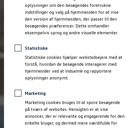
Bestil et tilbud
oplysninger om den besøgendes foretrukne
Brugte biler
indstillinger og valg på hjemmesiden for at vise
Pendlerleasing
Budgetberegner
den version af hjemmesiden, der passer til den
Firmabil
besøgendes præferencer. Dette omhandler
Vejen til en ny Volkswagen
eksempelvis sprog og andre visuelle elementer.
Online Privatleasing
Finansiering og forsikring
Volkswagen Forsikring
Statistiske
Volkswagen Finansiering
Forsikringsberegner
Statistiske cookies hjælper webstedsejere med at
Ejere og services
forstå, hvordan de besøgende interagerer med
Book tid på værkstedet
Service
hjemmesider ved at indsamle og rapportere
Serviceabonnementer
oplysninger anonymt.
Service 5+
Service på elbiler
Prismatch
Marketing
Fordele ved autoriseret værksted
Brugbar information
Marketing cookies bruges til at spore besøgende
Softwareopdateringer
på tværs af websites. Hensigten er at vise
Servicefordele
annoncer, der er relevante og engagerende for den
Digitale ekstrafunktioner
Se tjenesterne til din model
enkelte bruger, og dermed mere værdifulde for
Volkswagen-apps, login og shop