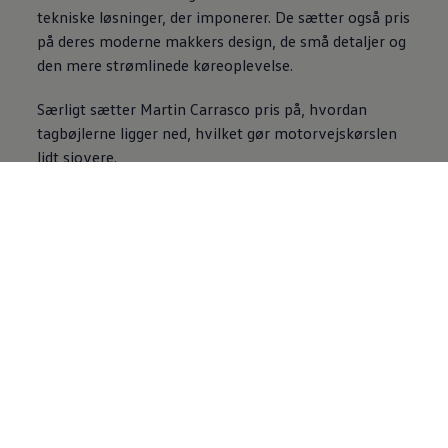
tekniske løsninger, der imponerer. De sætter også pris
på deres moderne makkers design, de små detaljer og
den mere strømlinede køreoplevelse.
Særligt sætter Martin Carrasco pris på, hvordan
tagbøjlerne ligger ned, hvilket gør motorvejskørslen
lidt sjovere.
»Det gør, at det larmer mindre, når man kører på
motorvejen. Virkelig fed detalje,« siger Martin
Carrasco.