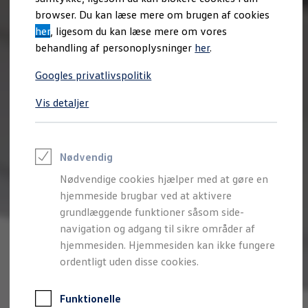
Varebiler på el
browser. Du kan læse mere om brugen af cookies
Elektromobilitet i dagligdagen
her
, ligesom du kan læse mere om vores
Eldrevne modeller
ID. Buzz Cargo
behandling af personoplysninger
her
.
Opladning og Rækkevidde
Opladning med Clever
Googles privatlivspolitik
Opladning med Clever - Erhvervsbiler
We Charge
Vis detaljer
Udregn din rækkevidde
Udregn din ladetid
Planlæg din rute
Teknologi og Batteri
Lær din ID. at kende
Nødvendig
Varmepumpe
Nødvendige cookies hjælper med at gøre en
Energieffektivitet
Teaser Battery Regulation
hjemmeside brugbar ved at aktivere
Software og konnektivitet
grundlæggende funktioner såsom side-
ID. Software 6.0
navigation og adgang til sikre områder af
ID.- softwareversioner og opdateringer
Grænseflader til din ID.
hjemmesiden. Hjemmesiden kan ikke fungere
Køb og leasing
ordentligt uden disse cookies.
Lagerbiler til hurtig levering
Privatleasing
Nyheder og aktuelle kampagner
Funktionelle
Book en prøvetur