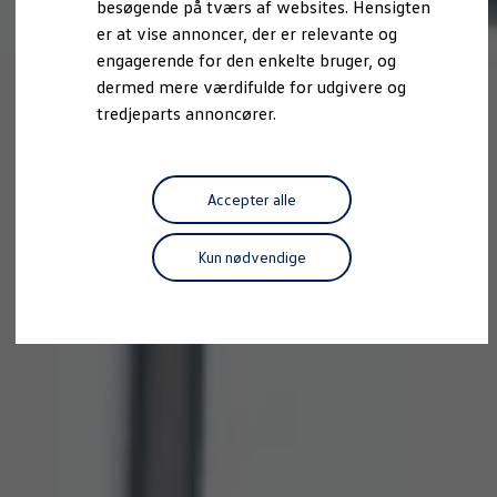
besøgende på tværs af websites. Hensigten
Forbind mobiltelefonen med bilen
er at vise annoncer, der er relevante og
Opdateringer til software, kort og radio
Fleet Interface Data
engagerende for den enkelte bruger, og
MinVolkswagen
dermed mere værdifulde for udgivere og
Digital instruktionsbog
tredjeparts annoncører.
Tilbehør
Tilbehør til din personbil
Tilbehør til din erhvervsbil
Fordele ved at vælge autoriseret værksted til din erh
Om Volkswagen
Accepter alle
Nyheder
Tilmeld nyhedsbrev
Pressemeddelser
Kun nødvendige
Kalenderbillede
Kontakt Volkswagen
Volkswagen Magazine
Shop
Garanti
VieW
Autostadt
Hvad er Volkswagen?
Find forhandler
Hjælp og kontakt