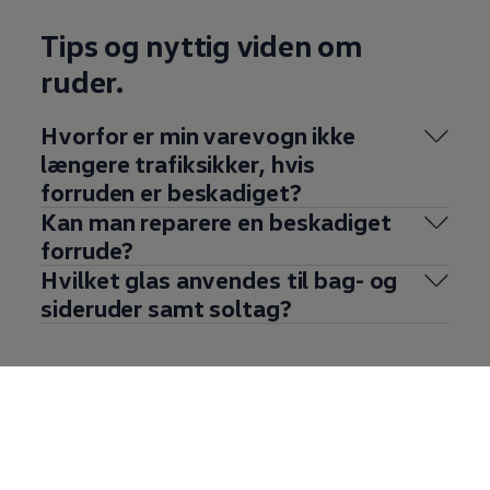
Tips og nyttig viden om
ruder.
Hvorfor er min varevogn ikke
længere trafiksikker, hvis
forruden er beskadiget?
Kan man reparere en beskadiget
forrude?
Hvilket glas anvendes til bag- og
sideruder samt soltag?
Volkswagen
aeroviskere