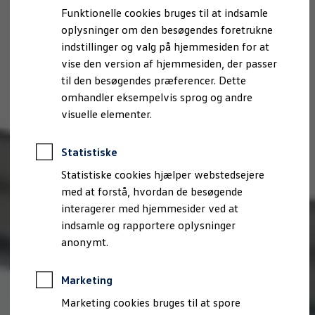
Bestil et tilbud
Funktionelle cookies bruges til at indsamle
Brugte biler
oplysninger om den besøgendes foretrukne
Pendlerleasing
Budgetberegner
indstillinger og valg på hjemmesiden for at
Firmabil
vise den version af hjemmesiden, der passer
Vejen til en ny Volkswagen
til den besøgendes præferencer. Dette
Online Privatleasing
Finansiering og forsikring
omhandler eksempelvis sprog og andre
Volkswagen Forsikring
visuelle elementer.
Volkswagen Finansiering
Forsikringsberegner
Ejere og services
Statistiske
Book tid på værkstedet
Service
Statistiske cookies hjælper webstedsejere
Serviceabonnementer
med at forstå, hvordan de besøgende
Service 5+
interagerer med hjemmesider ved at
Service på elbiler
Prismatch
indsamle og rapportere oplysninger
Fordele ved autoriseret værksted
anonymt.
Brugbar information
Softwareopdateringer
Servicefordele
Marketing
Digitale ekstrafunktioner
Se tjenesterne til din model
Marketing cookies bruges til at spore
Volkswagen-apps, login og shop