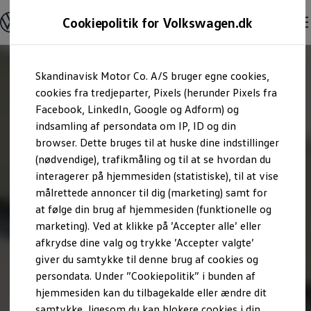
Modeller og konfigurator
Cookiepolitik for Volkswagen.dk
Byg din Volkswagen
Alle modeller
Sammenlign udstyrsvarianter
Gå til
Gå til
Sammenlign modelstørrelser
Skandinavisk Motor Co. A/S bruger egne cookies,
hovedindhold
footer
Kend din Volkswagen
Erhvervsbiler
cookies fra tredjeparter, Pixels (herunder Pixels fra
Værktøjskassen
Facebook, LinkedIn, Google og Adform) og
ConnectedFleet
indsamling af persondata om IP, ID og din
Service
browser. Dette bruges til at huske dine indstillinger
California on Tour app
Elektriske biler
(nødvendige), trafikmåling og til at se hvordan du
Elbiler
interagerer på hjemmesiden (statistiske), til at vise
ID. Polo
målrettede annoncer til dig (marketing) samt for
ID. Cross
ID.3 Neo
at følge din brug af hjemmesiden (funktionelle og
ID.4
marketing). Ved at klikke på ’Accepter alle’ eller
ID.5
afkrydse dine valg og trykke ’Accepter valgte’
ID.7
ID.7 Tourer
giver du samtykke til denne brug af cookies og
ID. Buzz
persondata. Under ”Cookiepolitik” i bunden af
Konceptbiler
hjemmesiden kan du tilbagekalde eller ændre dit
ID. EVERY1
ID. 2all & ID. GTI
samtykke, ligesom du kan blokere cookies i din