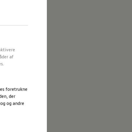
ktivere
åder af
s.
es foretrukne
den, der
rog og andre