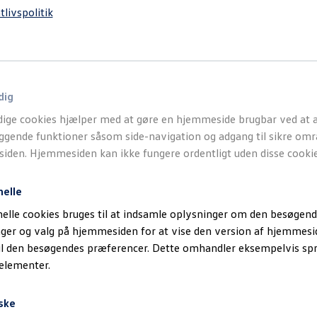
tlivspolitik
dig
ige cookies hjælper med at gøre en hjemmeside brugbar ved at a
gende funktioner såsom side-navigation og adgang til sikre omr
den. Hjemmesiden kan ikke fungere ordentligt uden disse cookie
nelle
elle cookies bruges til at indsamle oplysninger om den besøgend
inger og valg på hjemmesiden for at vise den version af hjemmesi
il den besøgendes præferencer. Dette omhandler eksempelvis sp
 elementer.
ske