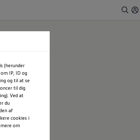
ls (herunder
 om IP, ID og
ng og til at se
ncer til dig
ng). Ved at
er du
den af
kere cookies i
e mere om