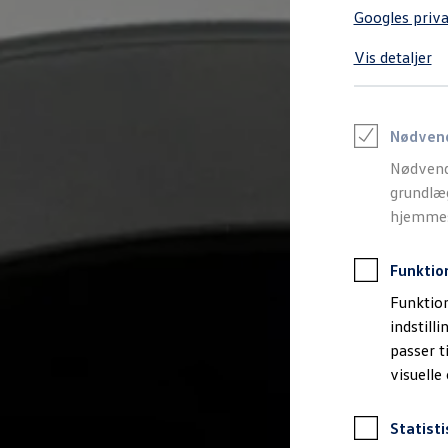
Varebiler på el
Googles priva
Elektromobilitet i dagligdagen
Eldrevne modeller
Vis detaljer
ID. Buzz Cargo
Opladning og Rækkevidde
Opladning med Clever
Opladning med Clever - Erhvervsbiler
We Charge
Nødven
Udregn din rækkevidde
Nødvend
Udregn din ladetid
Planlæg din rute
grundlæg
Teknologi og Batteri
hjemmesi
Lær din ID. at kende
Varmepumpe
Energieffektivitet
Funktio
Teaser Battery Regulation
Software og konnektivitet
Funktion
ID. Software 6.0
indstill
ID.- softwareversioner og opdateringer
passer t
Grænseflader til din ID.
Køb og leasing
visuelle
Lagerbiler til hurtig levering
Privatleasing
Nyheder og aktuelle kampagner
Statisti
Book en prøvetur