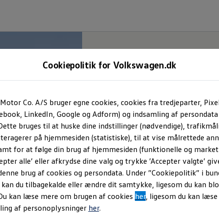
Cookiepolitik for Volkswagen.dk
Motor Co. A/S bruger egne cookies, cookies fra tredjeparter, Pixe
cebook, LinkedIn, Google og Adform) og indsamling af persondata
ette bruges til at huske dine indstillinger (nødvendige), trafikmåli
teragerer på hjemmesiden (statistiske), til at vise målrettede anno
amt for at følge din brug af hjemmesiden (funktionelle og marketi
epter alle’ eller afkrydse dine valg og trykke ’Accepter valgte’ giv
denne brug af cookies og persondata. Under ”Cookiepolitik” i bun
an du tilbagekalde eller ændre dit samtykke, ligesom du kan blo
 Du kan læse mere om brugen af cookies
her
, ligesom du kan læs
ling af personoplysninger
her
.