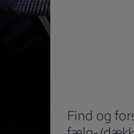
Find og for
fælg-/dækk