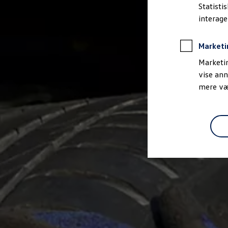
Bestil et tilbud
Statisti
Brugte biler
interag
Pendlerleasing
Budgetberegner
Firmabil
Marketi
Vejen til en ny Volkswagen
Online Privatleasing
Marketin
Finansiering og forsikring
vise ann
Volkswagen Forsikring
mere vær
Volkswagen Finansiering
Forsikringsberegner
Ejere og services
Book tid på værkstedet
Service
Serviceabonnementer
Service 5+
Service på elbiler
Prismatch
Fordele ved autoriseret værksted
Brugbar information
Softwareopdateringer
Servicefordele
Digitale ekstrafunktioner
Se tjenesterne til din model
Volkswagen-apps, login og shop