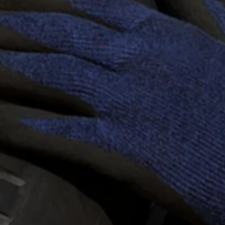
Forbind mobiltelefonen med bilen
Opdateringer til software, kort og radio
Fleet Interface Data
MinVolkswagen
Digital instruktionsbog
Tilbehør
Tilbehør til din personbil
Tilbehør til din erhvervsbil
Fordele ved at vælge autoriseret værksted til din erh
Om Volkswagen
Nyheder
Tilmeld nyhedsbrev
Pressemeddelser
Kalenderbillede
Kontakt Volkswagen
Volkswagen Magazine
Shop
Garanti
VieW
Autostadt
Hvad er Volkswagen?
Find forhandler
Hjælp og kontakt