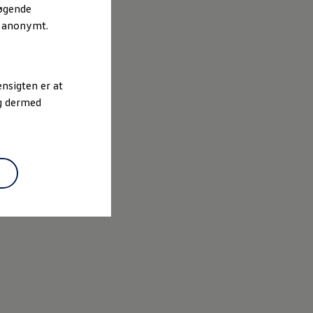
søgende
r anonymt.
nsigten er at
og dermed