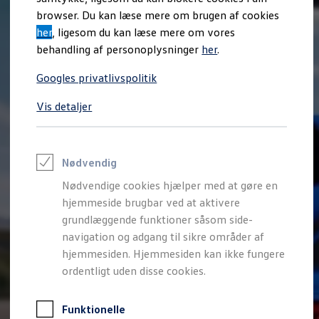
Varebiler på el
browser. Du kan læse mere om brugen af cookies
Elektromobilitet i dagligdagen
her
, ligesom du kan læse mere om vores
Eldrevne modeller
ID. Buzz Cargo
behandling af personoplysninger
her
.
Opladning og Rækkevidde
Opladning med Clever
Googles privatlivspolitik
Opladning med Clever - Erhvervsbiler
We Charge
Vis detaljer
Udregn din rækkevidde
Udregn din ladetid
Planlæg din rute
Teknologi og Batteri
Lær din ID. at kende
Nødvendig
Varmepumpe
Nødvendige cookies hjælper med at gøre en
Energieffektivitet
Teaser Battery Regulation
hjemmeside brugbar ved at aktivere
Software og konnektivitet
grundlæggende funktioner såsom side-
ID. Software 6.0
navigation og adgang til sikre områder af
ID.- softwareversioner og opdateringer
Grænseflader til din ID.
hjemmesiden. Hjemmesiden kan ikke fungere
Køb og leasing
ordentligt uden disse cookies.
Lagerbiler til hurtig levering
Privatleasing
Nyheder og aktuelle kampagner
Funktionelle
Book en prøvetur