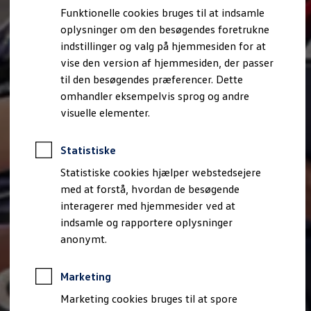
Bestil et tilbud
Funktionelle cookies bruges til at indsamle
Brugte biler
oplysninger om den besøgendes foretrukne
Pendlerleasing
Budgetberegner
indstillinger og valg på hjemmesiden for at
Firmabil
vise den version af hjemmesiden, der passer
Vejen til en ny Volkswagen
til den besøgendes præferencer. Dette
Online Privatleasing
Finansiering og forsikring
omhandler eksempelvis sprog og andre
Volkswagen Forsikring
visuelle elementer.
Volkswagen Finansiering
Forsikringsberegner
Ejere og services
Statistiske
Book tid på værkstedet
Service
Statistiske cookies hjælper webstedsejere
Serviceabonnementer
med at forstå, hvordan de besøgende
Service 5+
interagerer med hjemmesider ved at
Service på elbiler
Prismatch
indsamle og rapportere oplysninger
Fordele ved autoriseret værksted
anonymt.
Brugbar information
Softwareopdateringer
Servicefordele
Marketing
Digitale ekstrafunktioner
Se tjenesterne til din model
Marketing cookies bruges til at spore
Volkswagen-apps, login og shop