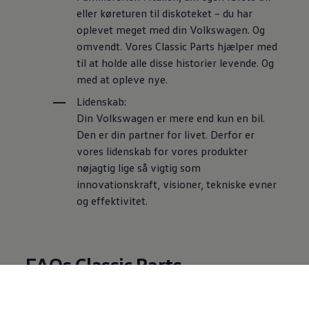
eller køreturen til diskoteket – du har
oplevet meget med din
Volkswagen
. Og
omvendt. Vores Classic Parts hjælper med
til at holde alle disse historier levende. Og
med at opleve nye.
Lidenskab:
Din
Volkswagen
er mere end kun en bil.
Den er din partner for livet. Derfor er
vores lidenskab for vores produkter
nøjagtig lige så vigtig som
innovationskraft, visioner, tekniske evner
og effektivitet.
FAQs Classic Parts
Hvilken modeller kan man købe