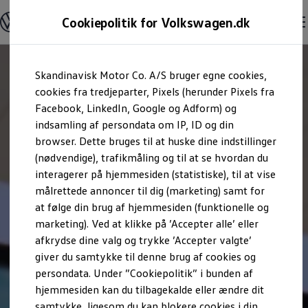
Modeller og konfigurator
Cookiepolitik for Volkswagen.dk
Byg din Volkswagen
Alle modeller
Sammenlign udstyrsvarianter
Gå til
Gå til
Sammenlign modelstørrelser
Skandinavisk Motor Co. A/S bruger egne cookies,
hovedindhold
footer
Kend din Volkswagen
Erhvervsbiler
cookies fra tredjeparter, Pixels (herunder Pixels fra
Værktøjskassen
Facebook, LinkedIn, Google og Adform) og
ConnectedFleet
indsamling af persondata om IP, ID og din
Service
browser. Dette bruges til at huske dine indstillinger
California on Tour app
Elektriske biler
(nødvendige), trafikmåling og til at se hvordan du
Elbiler
interagerer på hjemmesiden (statistiske), til at vise
ID. Polo
målrettede annoncer til dig (marketing) samt for
ID. Cross
ID.3 Neo
at følge din brug af hjemmesiden (funktionelle og
ID.4
marketing). Ved at klikke på ’Accepter alle’ eller
ID.5
afkrydse dine valg og trykke ’Accepter valgte’
ID.7
ID.7 Tourer
giver du samtykke til denne brug af cookies og
ID. Buzz
persondata. Under ”Cookiepolitik” i bunden af
Konceptbiler
hjemmesiden kan du tilbagekalde eller ændre dit
ID. EVERY1
ID. 2all & ID. GTI
samtykke, ligesom du kan blokere cookies i din