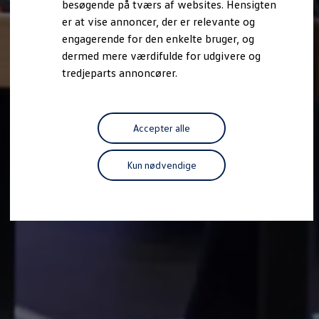
besøgende på tværs af websites. Hensigten
Forbind mobiltelefonen med bilen
er at vise annoncer, der er relevante og
Opdateringer til software, kort og radio
Fleet Interface Data
engagerende for den enkelte bruger, og
MinVolkswagen
dermed mere værdifulde for udgivere og
Digital instruktionsbog
tredjeparts annoncører.
Tilbehør
Tilbehør til din personbil
Tilbehør til din erhvervsbil
Fordele ved at vælge autoriseret værksted til din erh
Om Volkswagen
Accepter alle
Nyheder
Tilmeld nyhedsbrev
Pressemeddelser
Kun nødvendige
Kalenderbillede
Kontakt Volkswagen
Volkswagen Magazine
Shop
Garanti
VieW
Autostadt
Hvad er Volkswagen?
Find forhandler
Hjælp og kontakt