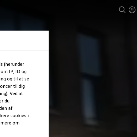
ls (herunder
 om IP, ID og
ng og til at se
ncer til dig
ng). Ved at
er du
den af
kere cookies i
e mere om