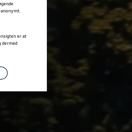
søgende
r anonymt.
nsigten er at
og dermed