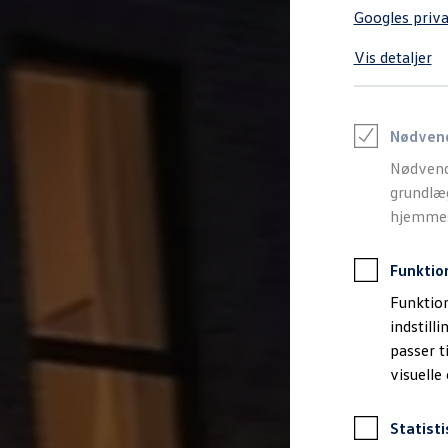
Varebiler på el
Googles priva
Elektromobilitet i dagligdagen
Eldrevne modeller
Vis detaljer
ID. Buzz Cargo
Opladning og Rækkevidde
Opladning med Clever
Opladning med Clever - Erhvervsbiler
We Charge
Nødven
Udregn din rækkevidde
Nødvend
Udregn din ladetid
Planlæg din rute
grundlæg
Teknologi og Batteri
hjemmesi
Lær din ID. at kende
Varmepumpe
Energieffektivitet
Funktio
Teaser Battery Regulation
Software og konnektivitet
Funktion
ID. Software 6.0
indstill
ID.- softwareversioner og opdateringer
passer t
Grænseflader til din ID.
Køb og leasing
visuelle
Lagerbiler til hurtig levering
Privatleasing
Nyheder og aktuelle kampagner
Statisti
Book en prøvetur