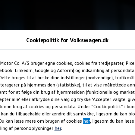
Cookiepolitik for Volkswagen.dk
Motor Co. A/S bruger egne cookies, cookies fra tredjeparter, Pixe
cebook, LinkedIn, Google og Adform) og indsamling af persondata
ette bruges til at huske dine indstillinger (nødvendige), trafikmåli
teragerer på hjemmesiden (statistiske), til at vise målrettede anno
amt for at følge din brug af hjemmesiden (funktionelle og marketi
epter alle’ eller afkrydse dine valg og trykke ’Accepter valgte’ giv
denne brug af cookies og persondata. Under ”Cookiepolitik” i bun
an du tilbagekalde eller ændre dit samtykke, ligesom du kan blo
 Du kan læse mere om brugen af cookies
her
, ligesom du kan læs
ling af personoplysninger
her
.