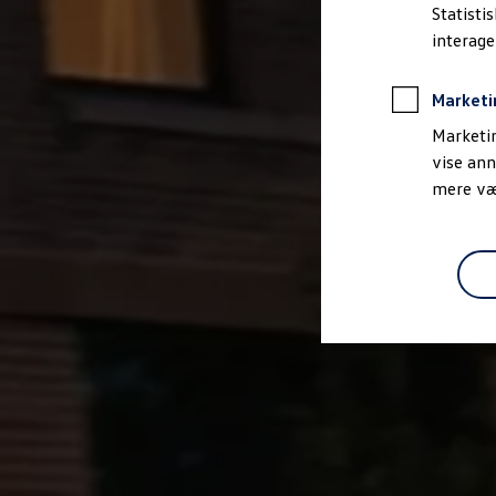
Bestil et tilbud
Statisti
Brugte biler
interag
Pendlerleasing
Budgetberegner
Firmabil
Marketi
Vejen til en ny Volkswagen
Online Privatleasing
Marketin
Finansiering og forsikring
vise ann
Volkswagen Forsikring
mere vær
Volkswagen Finansiering
Forsikringsberegner
Ejere og services
Book tid på værkstedet
Service
Serviceabonnementer
Service 5+
Service på elbiler
Prismatch
Fordele ved autoriseret værksted
Brugbar information
Softwareopdateringer
Servicefordele
Digitale ekstrafunktioner
Se tjenesterne til din model
Volkswagen-apps, login og shop