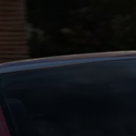
Forbind mobiltelefonen med bilen
Opdateringer til software, kort og radio
Fleet Interface Data
MinVolkswagen
Digital instruktionsbog
Tilbehør
Tilbehør til din personbil
Tilbehør til din erhvervsbil
Fordele ved at vælge autoriseret værksted til din erh
Om Volkswagen
Nyheder
Tilmeld nyhedsbrev
Pressemeddelser
Kalenderbillede
Kontakt Volkswagen
Volkswagen Magazine
Shop
Garanti
VieW
Autostadt
Hvad er Volkswagen?
Find forhandler
Hjælp og kontakt