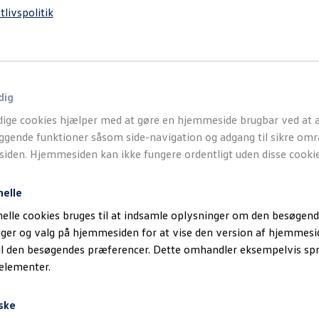
tlivspolitik
dig
ige cookies hjælper med at gøre en hjemmeside brugbar ved at a
gende funktioner såsom side-navigation og adgang til sikre omr
den. Hjemmesiden kan ikke fungere ordentligt uden disse cookie
nelle
elle cookies bruges til at indsamle oplysninger om den besøgend
inger og valg på hjemmesiden for at vise den version af hjemmesi
il den besøgendes præferencer. Dette omhandler eksempelvis sp
 elementer.
ske