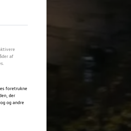
ktivere
åder af
s.
es foretrukne
den, der
rog og andre