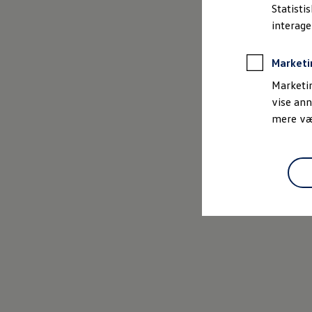
Bestil et tilbud
Statisti
Brugte biler
interag
Pendlerleasing
Budgetberegner
Firmabil
Marketi
Vejen til en ny Volkswagen
Online Privatleasing
Marketin
Finansiering og forsikring
vise ann
Volkswagen Forsikring
mere vær
Volkswagen Finansiering
Forsikringsberegner
Ejere og services
Book tid på værkstedet
Service
Serviceabonnementer
Service 5+
Service på elbiler
Prismatch
Fordele ved autoriseret værksted
Brugbar information
Softwareopdateringer
Servicefordele
Digitale ekstrafunktioner
Se tjenesterne til din model
Volkswagen-apps, login og shop