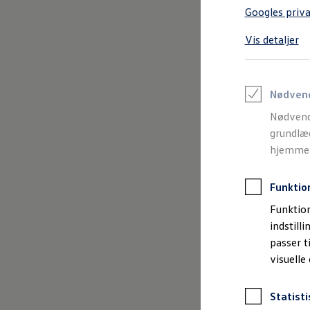
Varebiler på el
Googles priva
Elektromobilitet i dagligdagen
Eldrevne modeller
Vis detaljer
ID. Buzz Cargo
Opladning og Rækkevidde
Opladning med Clever
Opladning med Clever - Erhvervsbiler
We Charge
Nødven
Udregn din rækkevidde
Nødvend
Udregn din ladetid
Planlæg din rute
grundlæg
Teknologi og Batteri
hjemmesi
Lær din ID. at kende
Varmepumpe
Energieffektivitet
Funktio
Teaser Battery Regulation
Software og konnektivitet
Funktion
ID. Software 6.0
indstill
ID.- softwareversioner og opdateringer
passer t
Grænseflader til din ID.
Køb og leasing
visuelle
Lagerbiler til hurtig levering
Privatleasing
Nyheder og aktuelle kampagner
Statisti
Book en prøvetur