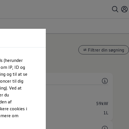
Filtrer din søgning
rianter
ls (herunder
 om IP, ID og
rdmodeller
ng og til at se
ncer til dig
ng). Ved at
 (1 tilgængelig)
er du
in
Manuel
den af
lse
59kW
kere cookies i
or
1L
e mere om