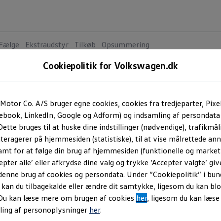
Fælge
Ekstraudstyr
Tilkøb
Opsummering
Cookiepolitik for Volkswagen.dk
Polo
5
va
Motor Co. A/S bruger egne cookies, cookies fra tredjeparter, Pixe
cebook, LinkedIn, Google og Adform) og indsamling af persondata
Standa
ette bruges til at huske dine indstillinger (nødvendige), trafikmåli
Polo
teragerer på hjemmesiden (statistiske), til at vise målrettede anno
amt for at følge din brug af hjemmesiden (funktionelle og marketi
MOTORER
epter alle’ eller afkrydse dine valg og trykke ’Accepter valgte’ giv
Benz
denne brug af cookies og persondata. Under ”Cookiepolitik” i bun
Yde
an du tilbagekalde eller ændre dit samtykke, ligesom du kan blo
Mot
 Du kan læse mere om brugen af cookies
her
, ligesom du kan læs
ling af personoplysninger
her
.
Life