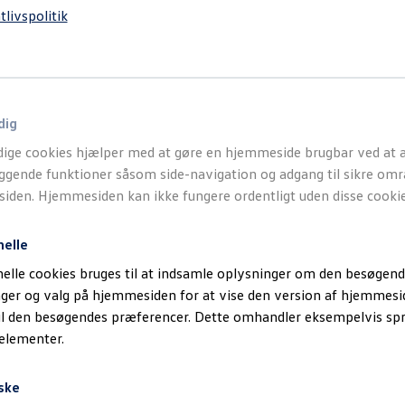
tlivspolitik
MOTORER
Benz
Yde
Mot
dig
Life E
ige cookies hjælper med at gøre en hjemmeside brugbar ved at a
gende funktioner såsom side-navigation og adgang til sikre omr
MOTORER
den. Hjemmesiden kan ikke fungere ordentligt uden disse cookie
Benz
Yde
nelle
Mot
elle cookies bruges til at indsamle oplysninger om den besøgend
inger og valg på hjemmesiden for at vise den version af hjemmesi
Style
il den besøgendes præferencer. Dette omhandler eksempelvis sp
MOTORER
 elementer.
Benz
Yde
ske
Mot