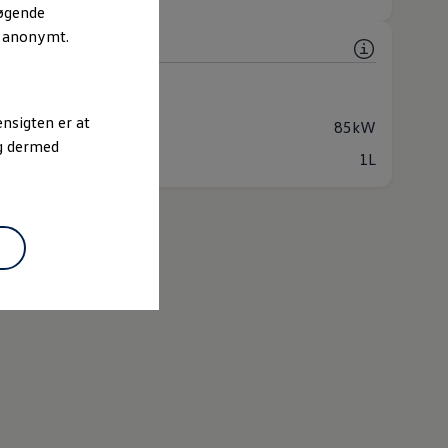
søgende
r anonymt.
e
 (1 tilgængelig)
in
Automatisk
nsigten er at
lse
85kW
og dermed
or
1L
sk mere