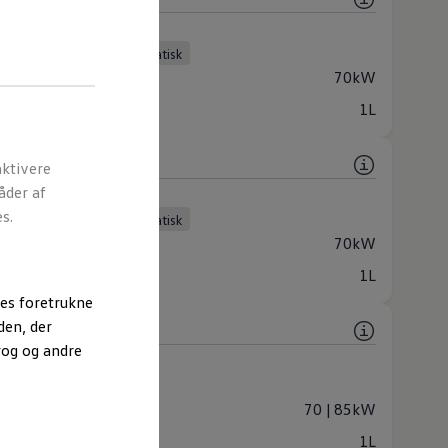
 (2 tilgængelig)
in
Manuel
Automatisk
lse
70kW
or
1L
dition
ktivere
åder af
 (2 tilgængelig)
s.
in
Manuel
Automatisk
lse
70kW
or
1L
es foretrukne
den, der
rog og andre
 (2 tilgængelig)
in
Automatisk
lse
70 | 85kW
or
1L