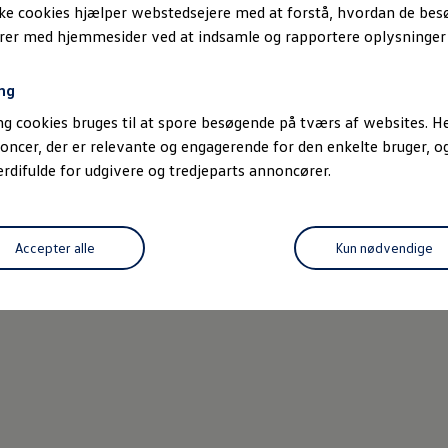
ske cookies hjælper webstedsejere med at forstå, hvordan de be
erer med hjemmesider ved at indsamle og rapportere oplysninge
R-Lin
MOTORER
ng
Benz
g cookies bruges til at spore besøgende på tværs af websites. He
Yde
oncer, der er relevante og engagerende for den enkelte bruger, 
Mot
difulde for udgivere og tredjeparts annoncører.
Udfor
Accepter alle
Kun nødvendige