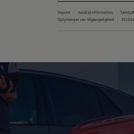
Forbind mobiltelefonen med bilen
Opdateringer til software, kort og radio
Imprint
Juridisk information
Samtyk
Fleet Interface Data
Oplysninger om tilgængelighed
EU Dat
MinVolkswagen
Digital instruktionsbog
Tilbehør
Tilbehør til din personbil
Tilbehør til din erhvervsbil
Fordele ved at vælge autoriseret værksted til din erh
Om Volkswagen
Nyheder
Tilmeld nyhedsbrev
Pressemeddelser
Kalenderbillede
Kontakt Volkswagen
Volkswagen Magazine
Shop
Garanti
VieW
Autostadt
Hvad er Volkswagen?
Find forhandler
Hjælp og kontakt