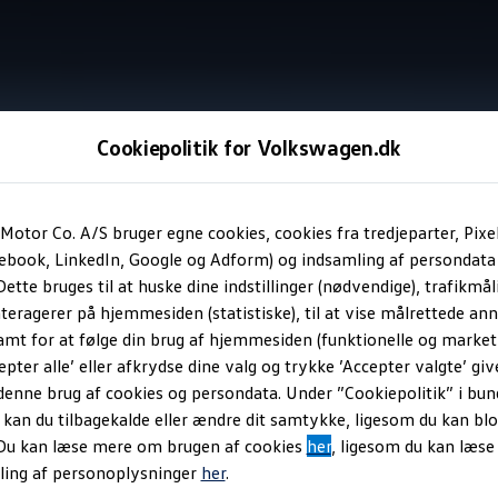
Cookiepolitik for Volkswagen.dk
Information
Motor Co. A/S bruger egne cookies, cookies fra tredjeparter, Pixe
cebook, LinkedIn, Google og Adform) og indsamling af persondata
ette bruges til at huske dine indstillinger (nødvendige), trafikmåli
Autoriseret Basisabo
teragerer på hjemmesiden (statistiske), til at vise målrettede anno
amt for at følge din brug af hjemmesiden (funktionelle og marketi
epter alle’ eller afkrydse dine valg og trykke ’Accepter valgte’ giv
n abonnementsform, hvor du betaler et fast beløb, der så dækker
denne brug af cookies og persondata. Under ”Cookiepolitik” i bun
an du tilbagekalde eller ændre dit samtykke, ligesom du kan blo
 Du kan læse mere om brugen af cookies
her
, ligesom du kan læs
onnement til din
Volkswagen
, hvis den er ældre end 4 måneder reg
ling af personoplysninger
her
.