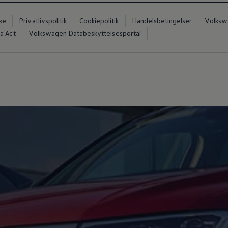
ke
Privatlivspolitik
Cookiepolitik
Handelsbetingelser
Volkswa
a Act
Volkswagen Databeskyttelsesportal
vervsbil