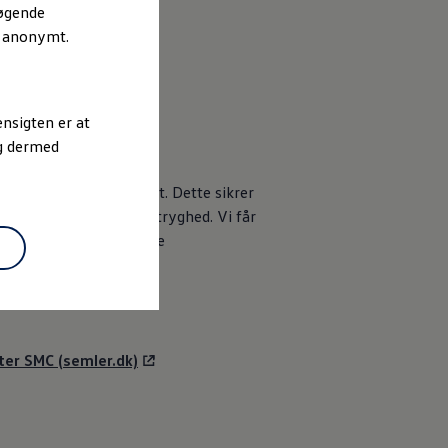
søgende
r anonymt.
nsigten er at
og dermed
r overtage abonnementet. Dette sikrer
ens værdi og køberens tryghed. Vi får
il os for enten at opsige
er SMC (semler.dk)