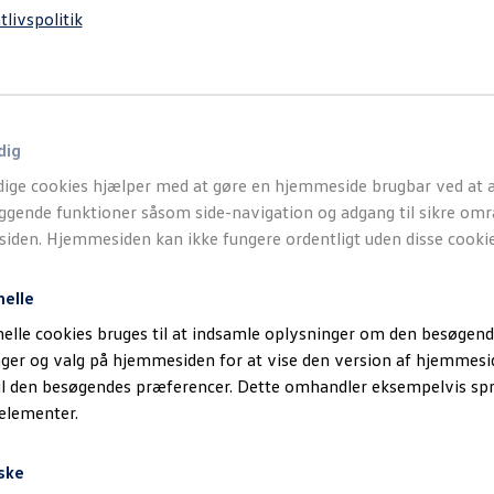
n kun oprettes med en løbeperiode på 3 år og 300.000 km ad ga
tlivspolitik
asisabonnement?
 arbejdsløn til det af producentens fastsatte service, samt motor
dig
ige cookies hjælper med at gøre en hjemmeside brugbar ved at a
gende funktioner såsom side-navigation og adgang til sikre omr
fyldning af motorolie og sprinklervæske mellem serviceeftersyn.
den. Hjemmesiden kan ikke fungere ordentligt uden disse cookie
asisabonnement ikke?
nelle
elle cookies bruges til at indsamle oplysninger om den besøgend
illægsarbejder, såsom tændrør, filtre og tandrem, samt øvrige
inger og valg på hjemmesiden for at vise den version af hjemmesi
ift. Dette er ydelser, der vil blive opkrævet særskilt af din
Volk
il den besøgendes præferencer. Dette omhandler eksempelvis sp
 elementer.
e Basisabonnement efter oprettelsen?
ske