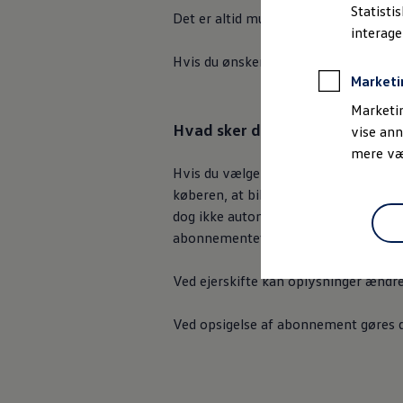
Bestil et tilbud
Statisti
Det er altid muligt løbende at juste
Brugte biler
interag
Pendlerleasing
Budgetberegner
Hvis du ønsker at ændre i dit eksis
Firmabil
Marketi
Vejen til en ny Volkswagen
Online Privatleasing
Marketin
Finansiering og forsikring
Hvad sker der med abonnementet
vise ann
Volkswagen Forsikring
mere vær
Volkswagen Finansiering
Forsikringsberegner
Hvis du vælger at sælge din bil inde
Ejere og services
køberen, at bilen er blevet vedligeho
Book tid på værkstedet
dog ikke automatisk besked, hvis du be
Service
Serviceabonnementer
abonnementet eller lave et ejerskift
Service 5+
Service på elbiler
Ved ejerskifte kan oplysninger ændres
Prismatch
Fordele ved autoriseret værksted
Brugbar information
Ved opsigelse af abonnement gøres de
Softwareopdateringer
Servicefordele
Digitale ekstrafunktioner
Se tjenesterne til din model
Volkswagen-apps, login og shop