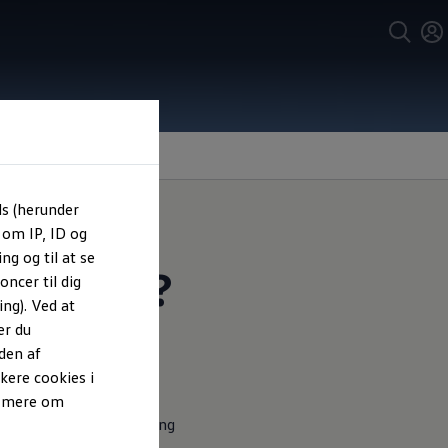
ls (herunder
 om IP, ID og
ng og til at se
nnement?
ncer til dig
ng). Ved at
er du
 fastsatte services på
den af
kere cookies i
e mere om
net fra 1. indregistrering