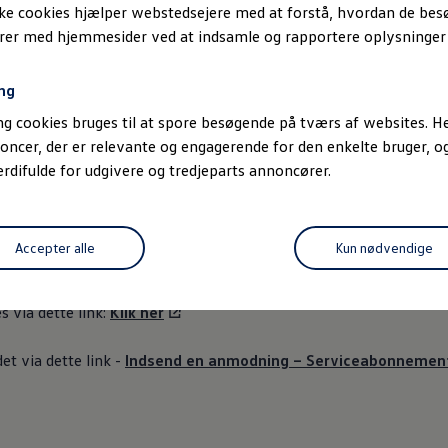
ske cookies hjælper webstedsejere med at forstå, hvordan de be
re på kilometer på dit eksisterende Autoriserede Basisabonnement.
erer med hjemmesider ved at indsamle og rapportere oplysninge
terende abonnement kan du kontakte os her:
Klik her
ng
g cookies bruges til at spore besøgende på tværs af websites. He
, hvis jeg vil sælge min bil?
oncer, der er relevante og engagerende for den enkelte bruger, 
difulde for udgivere og tredjeparts annoncører.
n for den periode, hvor abonnementet er aktivt, kan den nye eje
ldt på et autoriseret
Volkswagen
-værksted, hvilket både øger bil
slutter dig for at sælge bilen. Du skal derfor selv henvende dig t
Accepter alle
Kun nødvendige
e.
 via dette link:
Klik her
t via dette link -
Indsend en anmodning – Serviceabonnement