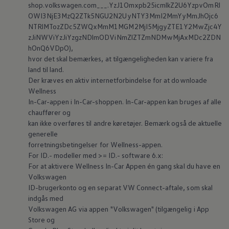
shop.volkswagen.com___.YzJ1Omxpb25icmlkZ2U6YzpvOmRl
OWI3NjE3MzQ2ZTk5NGU2N2UyNTY3MmI2MmYyMmJhOjc6
NTRlMTozZDc5ZWQxMmM1MGM2MjI5MjgyZTE1Y2MwZjc4Y
zJiNWViYzJiYzgzNDlmODViNmZlZTZmNDMwMjAxMDc2ZDN
hOnQ6VDpO),
hvor det skal bemærkes, at tilgængeligheden kan variere fra
land til land.
Der kræves en aktiv internetforbindelse for at downloade
Wellness
In-Car-appen i In-Car-shoppen. In-Car-appen kan bruges af alle
chauffører og
kan ikke overføres til andre køretøjer. Bemærk også de aktuelle
generelle
forretningsbetingelser for Wellness-appen.
For ID.- modeller med >= ID.- software 6.x:
For at aktivere Wellness In-Car Appen én gang skal du have en
Volkswagen
ID-brugerkonto og en separat VW Connect-aftale, som skal
indgås med
Volkswagen
AG via appen
"
Volkswagen
" (tilgængelig i App
Store og