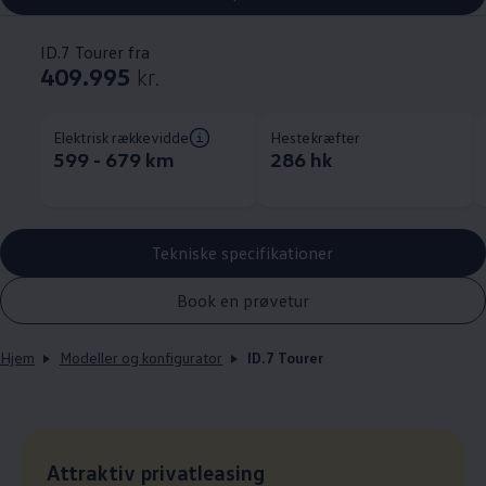
ID.7 Tourer fra
409.995
kr.
Elektrisk rækkevidde
Hestekræfter
599 - 679 km
286 hk
Tekniske specifikationer
Book en prøvetur
Hjem
Modeller og konfigurator
ID.7 Tourer
Leasingpris
Attraktiv privatleasing
: