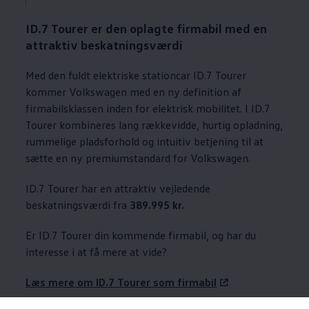
ID.7 Tourer er den oplagte firmabil med en
attraktiv beskatningsværdi
Med den fuldt elektriske stationcar ID.7 Tourer
kommer
Volkswagen
med en ny definition af
firmabilsklassen inden for elektrisk mobilitet. I ID.7
Tourer kombineres lang rækkevidde, hurtig opladning,
rummelige pladsforhold og intuitiv betjening til at
sætte en ny premiumstandard for
Volkswagen
.
ID.7 Tourer har en attraktiv vejledende
beskatningsværdi fra
389.995 kr.
Er ID.7 Tourer din kommende firmabil, og har du
interesse i at få mere at vide?
Læs mere om ID.7 Tourer som firmabil