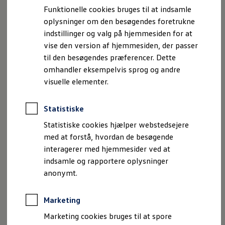
Bestil et tilbud
op, tage en pause eller bevidst koble af et øjeblik, skaber
Funktionelle cookies bruges til at indsamle
Brugte biler
din ID. den perfekte atmosfære til det.
oplysninger om den besøgendes foretrukne
Pendlerleasing
Budgetberegner
indstillinger og valg på hjemmesiden for at
Firmabil
vise den version af hjemmesiden, der passer
Vejen til en ny Volkswagen
Fresh Up
til den besøgendes præferencer. Dette
Online Privatleasing
”Fresh Up” kan kvikke dig op på 10 min. med
Finansiering og forsikring
omhandler eksempelvis sprog og andre
vitaliserende farvevariationer, forfriskende klimaregulering
Volkswagen Forsikring
visuelle elementer.
Volkswagen Finansiering
og yderligere komfortindstillinger.
Forsikringsberegner
Ejere og services
Statistiske
Calm Down
Book tid på værkstedet
Service
”Calm Down” kan også sætte den helt rigtige
Statistiske cookies hjælper webstedsejere
Serviceabonnementer
komfortatmosfære, når du er ude at køre – med en
med at forstå, hvordan de besøgende
Service 5+
afslappende 10-minutters pause.
interagerer med hjemmesider ved at
Service på elbiler
Prismatch
indsamle og rapportere oplysninger
Fordele ved autoriseret værksted
Power Break
anonymt.
Brugbar information
Med ”Power Break” kan du udnytte tiden, mens du holder
Softwareopdateringer
parkeret eller oplader bilen til at restituere, så du er frisk til
Servicefordele
Marketing
Digitale ekstrafunktioner
at køre videre efter en 20 minutters pause.
Se tjenesterne til din model
Marketing cookies bruges til at spore
Volkswagen-apps, login og shop