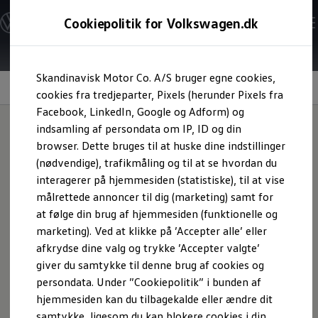
Modeller og konfigurator
Cookiepolitik for Volkswagen.dk
Byg din Volkswagen
Alle modeller
Sammenlign udstyrsvarianter
Gå til
Gå til
Sammenlign modelstørrelser
Skandinavisk Motor Co. A/S bruger egne cookies,
hovedindhold
footer
Kend din Volkswagen
Wellness In-Car-app
Erhvervsbiler
cookies fra tredjeparter, Pixels (herunder Pixels fra
Værktøjskassen
Facebook, LinkedIn, Google og Adform) og
ConnectedFleet
indsamling af persondata om IP, ID og din
Service
browser. Dette bruges til at huske dine indstillinger
California on Tour app
Mere afslappende
Elektriske biler
(nødvendige), trafikmåling og til at se hvordan du
Elbiler
interagerer på hjemmesiden (statistiske), til at vise
ID. Polo
målrettede annoncer til dig (marketing) samt for
ID. Cross
ID.3 Neo
at følge din brug af hjemmesiden (funktionelle og
ID.4
marketing). Ved at klikke på ’Accepter alle’ eller
ID.5
afkrydse dine valg og trykke ’Accepter valgte’
ID.7
ID.7 Tourer
giver du samtykke til denne brug af cookies og
ID. Buzz
persondata. Under ”Cookiepolitik” i bunden af
Konceptbiler
hjemmesiden kan du tilbagekalde eller ændre dit
ID. EVERY1
ID. 2all & ID. GTI
samtykke, ligesom du kan blokere cookies i din