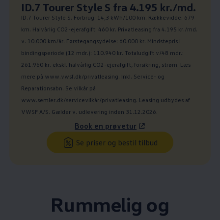
Ny pris
ID.7 Tourer Style S fra 4.195 kr./md.
:
ID.7 Tourer Style S. Forbrug: 14,3 kWh/100 km. Rækkevidde: 679
km. Halvårlig CO2-ejerafgift: 460 kr. Privatleasing fra 4.195 kr./md.
v. 10.000 km/år. Førstegangsydelse: 60.000 kr. Mindstepris i
bindingsperiode (12 mdr.): 110.940 kr. Totaludgift v/48 mdr.:
261.960 kr. ekskl. halvårlig CO2-ejerafgift, forsikring, strøm. Læs
mere på www.vwsf.dk/privatleasing. Inkl. Service- og
Reparationsabn. Se vilkår på
www.semler.dk/servicevilkår/privatleasing. Leasing udbydes af
VWSF A/S. Gælder v. udlevering inden 31.12.2026.
Book en prøvetur
Se priser og bestil tilbud
Rummelig og