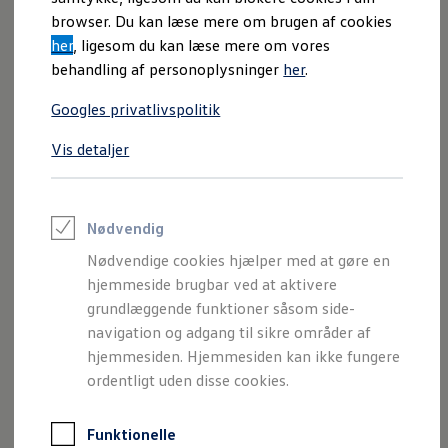
Varebiler på el
browser. Du kan læse mere om brugen af cookies
Elektromobilitet i dagligdagen
1
her
, ligesom du kan læse mere om vores
Eldrevne modeller
ID. Buzz Cargo
behandling af personoplysninger
her
.
Opladning og Rækkevidde
Opladning med Clever
Googles privatlivspolitik
Opladning med Clever - Erhvervsbiler
We Charge
Vis detaljer
Udregn din rækkevidde
Udregn din ladetid
Planlæg din rute
Teknologi og Batteri
Lær din ID. at kende
Nødvendig
Varmepumpe
1
Nødvendige cookies hjælper med at gøre en
Energieffektivitet
Teaser Battery Regulation
hjemmeside brugbar ved at aktivere
Software og konnektivitet
grundlæggende funktioner såsom side-
ID. Software 6.0
navigation og adgang til sikre områder af
ID.- softwareversioner og opdateringer
Wellness In-Car-appen forvandler hver køretur, pause eller
Grænseflader til din ID.
hjemmesiden. Hjemmesiden kan ikke fungere
opladningstid til et lille øjeblik for dig selv. Afhængigt af
Køb og leasing
ordentligt uden disse cookies.
Lagerbiler til hurtig levering
udstyret kombinerer din ID. belysning, klimaanlæg, lyd – og
Privatleasing
hvis tilgængeligt – massagefunktioner for at skabe en
Nyheder og aktuelle kampagner
Funktionelle
harmonisk velværeoplevelse. Uanset om du ønsker at lade
Book en prøvetur