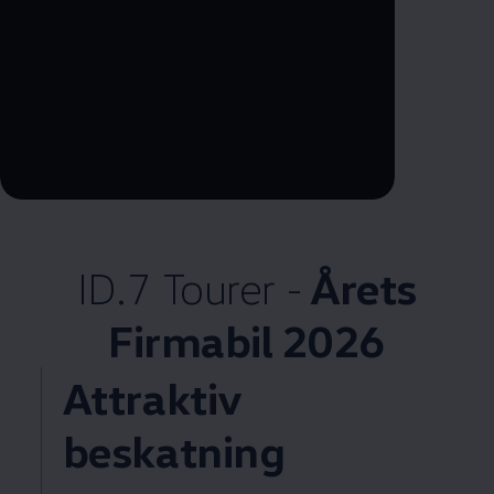
--:--
Remaining time, --:--
ID.7 Tourer -
Årets
Firmabil 2026
Attraktiv
beskatning