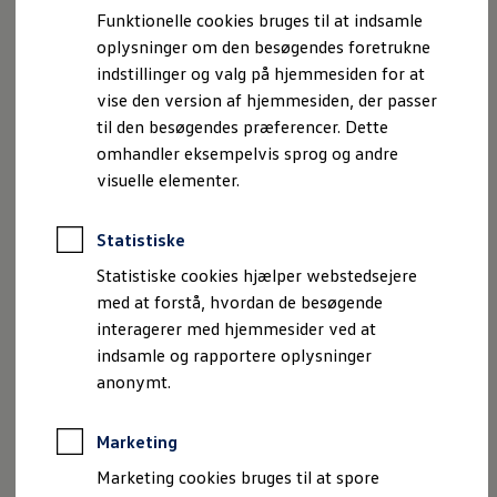
Bestil et tilbud
Funktionelle cookies bruges til at indsamle
Brugte biler
oplysninger om den besøgendes foretrukne
Du kan eksempelvis kontrollere den resterende rækkevidde,
Pendlerleasing
Budgetberegner
indstillinger og valg på hjemmesiden for at
eller om lyset er slukket, samt om døre og ruder er lukket.
Firmabil
vise den version af hjemmesiden, der passer
Med
Volkswagen
appen
og onlinetjenesterne fra VW
Vejen til en ny Volkswagen
til den besøgendes præferencer. Dette
Connect
har du det fulde overblik over din bil, både
Online Privatleasing
Finansiering og forsikring
omhandler eksempelvis sprog og andre
derhjemme og på farten.
Volkswagen Forsikring
visuelle elementer.
Volkswagen Finansiering
Mere om VW Connect
Forsikringsberegner
Ejere og services
Statistiske
Book tid på værkstedet
Service
Statistiske cookies hjælper webstedsejere
Serviceabonnementer
med at forstå, hvordan de besøgende
Service 5+
Imprint
Juridisk information
Samtykke
Privatlivspolitik
interagerer med hjemmesider ved at
Service på elbiler
Cookiepolitik
Handelsbetingelser
Prismatch
indsamle og rapportere oplysninger
Volkswagen AG (Kolofon og juridiske tekster)
Fordele ved autoriseret værksted
anonymt.
Brugbar information
Oplysninger om tilgængelighed
EU Data Act
Softwareopdateringer
Volkswagen Databeskyttelsesportal
Servicefordele
Marketing
Digitale ekstrafunktioner
Se tjenesterne til din model
Marketing cookies bruges til at spore
Volkswagen-apps, login og shop