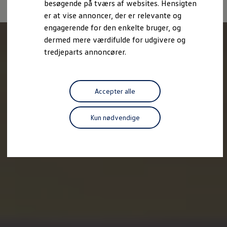
besøgende på tværs af websites. Hensigten
Forbind mobiltelefonen med bilen
er at vise annoncer, der er relevante og
Opdateringer til software, kort og radio
Fleet Interface Data
engagerende for den enkelte bruger, og
MinVolkswagen
dermed mere værdifulde for udgivere og
Digital instruktionsbog
tredjeparts annoncører.
Tilbehør
Tilbehør til din personbil
Tilbehør til din erhvervsbil
Fordele ved at vælge autoriseret værksted til din erh
Om Volkswagen
Accepter alle
Nyheder
Tilmeld nyhedsbrev
Pressemeddelser
Kun nødvendige
Kalenderbillede
Kontakt Volkswagen
Volkswagen Magazine
Shop
Garanti
VieW
Autostadt
Hvad er Volkswagen?
Find forhandler
Hjælp og kontakt