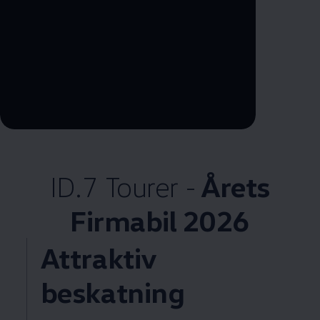
--:--
Remaining time, --:--
ID.7 Tourer -
Årets
Firmabil 2026
Attraktiv
beskatning