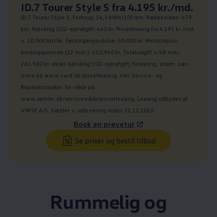
Ny pris
ID.7 Tourer Style S fra 4.195 kr./md.
:
ID.7 Tourer Style S. Forbrug: 14,3 kWh/100 km. Rækkevidde: 679
km. Halvårlig CO2-ejerafgift: 460 kr. Privatleasing fra 4.195 kr./md.
v. 10.000 km/år. Førstegangsydelse: 60.000 kr. Mindstepris i
bindingsperiode (12 mdr.): 110.940 kr. Totaludgift v/48 mdr.:
261.960 kr. ekskl. halvårlig CO2-ejerafgift, forsikring, strøm. Læs
mere på www.vwsf.dk/privatleasing. Inkl. Service- og
Reparationsabn. Se vilkår på
www.semler.dk/servicevilkår/privatleasing. Leasing udbydes af
VWSF A/S. Gælder v. udlevering inden 31.12.2026.
Book en prøvetur
Se priser og bestil tilbud
Rummelig og