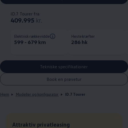
ID.7 Tourer fra
409.995
kr.
Elektrisk rækkevidde
Hestekræfter
599 - 679 km
286 hk
Tekniske specifikationer
Book en prøvetur
Hjem
Modeller og konfigurator
ID.7 Tourer
Leasingpris
Attraktiv privatleasing
: