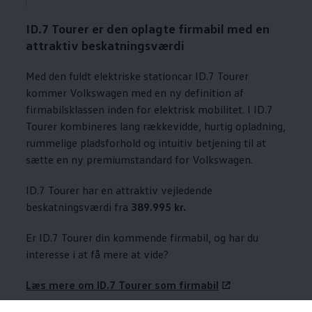
ID.7 Tourer er den oplagte firmabil med en
attraktiv beskatningsværdi
Med den fuldt elektriske stationcar ID.7 Tourer
kommer
Volkswagen
med en ny definition af
firmabilsklassen inden for elektrisk mobilitet. I ID.7
Tourer kombineres lang rækkevidde, hurtig opladning,
rummelige pladsforhold og intuitiv betjening til at
sætte en ny premiumstandard for
Volkswagen
.
ID.7 Tourer har en attraktiv vejledende
beskatningsværdi fra
389.995 kr.
Er ID.7 Tourer din kommende firmabil, og har du
interesse i at få mere at vide?
Læs mere om ID.7 Tourer som firmabil