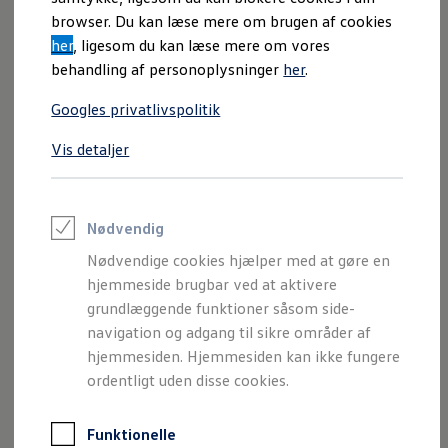
Varebiler på el
browser. Du kan læse mere om brugen af cookies
Elektromobilitet i dagligdagen
her
, ligesom du kan læse mere om vores
Eldrevne modeller
ID. Buzz Cargo
behandling af personoplysninger
her
.
Opladning og Rækkevidde
Opladning med Clever
Googles privatlivspolitik
Opladning med Clever - Erhvervsbiler
We Charge
Vis detaljer
Udregn din rækkevidde
Udregn din ladetid
Planlæg din rute
Teknologi og Batteri
Lær din ID. at kende
Nødvendig
Varmepumpe
Nødvendige cookies hjælper med at gøre en
Energieffektivitet
Teaser Battery Regulation
hjemmeside brugbar ved at aktivere
Software og konnektivitet
grundlæggende funktioner såsom side-
ID. Software 6.0
navigation og adgang til sikre områder af
ID.- softwareversioner og opdateringer
Grænseflader til din ID.
hjemmesiden. Hjemmesiden kan ikke fungere
Køb og leasing
ordentligt uden disse cookies.
Lagerbiler til hurtig levering
Privatleasing
Nyheder og aktuelle kampagner
Funktionelle
Book en prøvetur