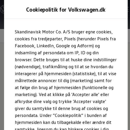
Modeller og konfigurator
Cookiepolitik for Volkswagen.dk
Byg din Volkswagen
Alle modeller
Sammenlign udstyrsvarianter
Gå til
Gå til
Sammenlign modelstørrelser
Skandinavisk Motor Co. A/S bruger egne cookies,
hovedindhold
footer
Kend din Volkswagen
Volkswagen
app
Erhvervsbiler
cookies fra tredjeparter, Pixels (herunder Pixels fra
Værktøjskassen
Facebook, LinkedIn, Google og Adform) og
ConnectedFleet
indsamling af persondata om IP, ID og din
Service
browser. Dette bruges til at huske dine indstillinger
California on Tour app
Hold forbindelsen til
Elektriske biler
(nødvendige), trafikmåling og til at se hvordan du
Elbiler
interagerer på hjemmesiden (statistiske), til at vise
ID. Polo
din bil
målrettede annoncer til dig (marketing) samt for
ID. Cross
ID.3 Neo
at følge din brug af hjemmesiden (funktionelle og
ID.4
marketing). Ved at klikke på ’Accepter alle’ eller
ID.5
afkrydse dine valg og trykke ’Accepter valgte’
ID.7
ID.7 Tourer
giver du samtykke til denne brug af cookies og
ID. Buzz
persondata. Under ”Cookiepolitik” i bunden af
Konceptbiler
hjemmesiden kan du tilbagekalde eller ændre dit
ID. EVERY1
ID. 2all & ID. GTI
samtykke, ligesom du kan blokere cookies i din