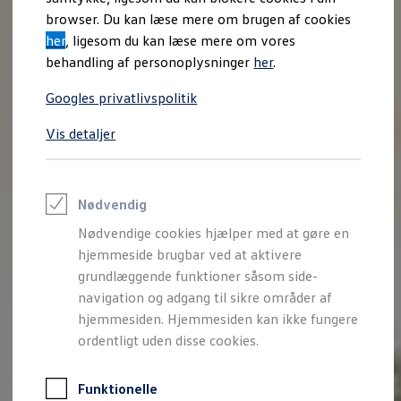
Varebiler på el
browser. Du kan læse mere om brugen af cookies
Elektromobilitet i dagligdagen
her
, ligesom du kan læse mere om vores
Eldrevne modeller
ID. Buzz Cargo
behandling af personoplysninger
her
.
Opladning og Rækkevidde
Opladning med Clever
Googles privatlivspolitik
Opladning med Clever - Erhvervsbiler
We Charge
Vis detaljer
Udregn din rækkevidde
Udregn din ladetid
Planlæg din rute
Teknologi og Batteri
Lær din ID. at kende
Nødvendig
Varmepumpe
Nødvendige cookies hjælper med at gøre en
Energieffektivitet
Teaser Battery Regulation
hjemmeside brugbar ved at aktivere
Software og konnektivitet
grundlæggende funktioner såsom side-
ID. Software 6.0
navigation og adgang til sikre områder af
ID.- softwareversioner og opdateringer
Grænseflader til din ID.
hjemmesiden. Hjemmesiden kan ikke fungere
Køb og leasing
ordentligt uden disse cookies.
Lagerbiler til hurtig levering
Privatleasing
Nyheder og aktuelle kampagner
Funktionelle
Book en prøvetur