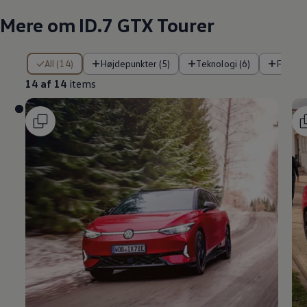
Mere om ID.7 GTX Tourer
14 af 14 items
All (14)
Højdepunkter (5)
Teknologi (6)
Førera
14 af 14
items