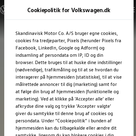
Modeller og konfigurator
Cookiepolitik for Volkswagen.dk
Byg din Volkswagen
Alle modeller
Sammenlign udstyrsvarianter
Gå til
Gå til
Sammenlign modelstørrelser
Skandinavisk Motor Co. A/S bruger egne cookies,
hovedindhold
footer
Kend din Volkswagen
Erhvervsbiler
cookies fra tredjeparter, Pixels (herunder Pixels fra
Værktøjskassen
Facebook, LinkedIn, Google og Adform) og
ConnectedFleet
indsamling af persondata om IP, ID og din
Service
browser. Dette bruges til at huske dine indstillinger
California on Tour app
Elektriske biler
(nødvendige), trafikmåling og til at se hvordan du
Elbiler
interagerer på hjemmesiden (statistiske), til at vise
ID. Polo
målrettede annoncer til dig (marketing) samt for
ID. Cross
ID.3 Neo
at følge din brug af hjemmesiden (funktionelle og
ID.4
marketing). Ved at klikke på ’Accepter alle’ eller
ID.5
afkrydse dine valg og trykke ’Accepter valgte’
ID.7
ID.7 Tourer
giver du samtykke til denne brug af cookies og
ID. Buzz
persondata. Under ”Cookiepolitik” i bunden af
Konceptbiler
hjemmesiden kan du tilbagekalde eller ændre dit
ID. EVERY1
ID. 2all & ID. GTI
samtykke, ligesom du kan blokere cookies i din