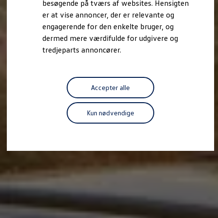
besøgende på tværs af websites. Hensigten
Forbind mobiltelefonen med bilen
er at vise annoncer, der er relevante og
Opdateringer til software, kort og radio
Fleet Interface Data
engagerende for den enkelte bruger, og
MinVolkswagen
dermed mere værdifulde for udgivere og
Digital instruktionsbog
tredjeparts annoncører.
Tilbehør
Tilbehør til din personbil
Tilbehør til din erhvervsbil
Fordele ved at vælge autoriseret værksted til din erh
Om Volkswagen
Accepter alle
Nyheder
Tilmeld nyhedsbrev
Pressemeddelser
Kun nødvendige
Kalenderbillede
Kontakt Volkswagen
Volkswagen Magazine
Shop
Garanti
VieW
Autostadt
Hvad er Volkswagen?
Find forhandler
Hjælp og kontakt