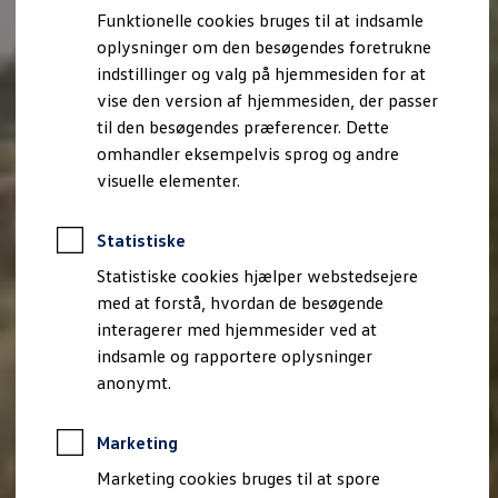
Bestil et tilbud
Funktionelle cookies bruges til at indsamle
Brugte biler
oplysninger om den besøgendes foretrukne
Pendlerleasing
Budgetberegner
indstillinger og valg på hjemmesiden for at
Firmabil
vise den version af hjemmesiden, der passer
Vejen til en ny Volkswagen
til den besøgendes præferencer. Dette
Online Privatleasing
Finansiering og forsikring
omhandler eksempelvis sprog og andre
Volkswagen Forsikring
visuelle elementer.
Volkswagen Finansiering
Forsikringsberegner
Ejere og services
Statistiske
Book tid på værkstedet
Service
Statistiske cookies hjælper webstedsejere
Serviceabonnementer
med at forstå, hvordan de besøgende
Service 5+
interagerer med hjemmesider ved at
Service på elbiler
Prismatch
indsamle og rapportere oplysninger
Fordele ved autoriseret værksted
anonymt.
Brugbar information
Softwareopdateringer
Servicefordele
Marketing
Digitale ekstrafunktioner
Se tjenesterne til din model
Marketing cookies bruges til at spore
Volkswagen-apps, login og shop