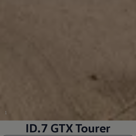
1
ID.7 GTX Tourer