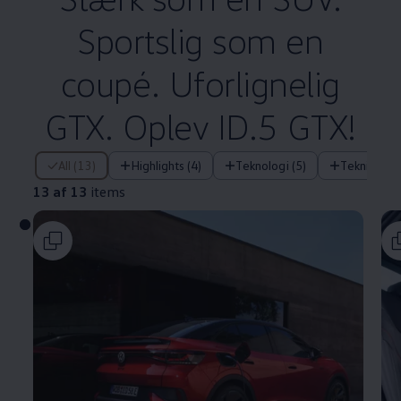
Sportslig som en
coupé. Uforlignelig
GTX. Oplev ID.5 GTX!
13 af 13 items
All (13)
Highlights (4)
Teknologi (5)
Tekniske f
13 af 13
items