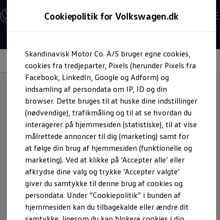
Modeller og konfigurator
Cookiepolitik for Volkswagen.dk
Byg din Volkswagen
Alle modeller
Sammenlign udstyrsvarianter
Gå til
Gå til
Sammenlign modelstørrelser
Skandinavisk Motor Co. A/S bruger egne cookies,
hovedindhold
footer
Kend din Volkswagen
Wellness In-Car App
Erhvervsbiler
cookies fra tredjeparter, Pixels (herunder Pixels fra
Værktøjskassen
Facebook, LinkedIn, Google og Adform) og
ConnectedFleet
indsamling af persondata om IP, ID og din
Service
browser. Dette bruges til at huske dine indstillinger
California on Tour app
Mere afslappende
Elektriske biler
(nødvendige), trafikmåling og til at se hvordan du
Elbiler
interagerer på hjemmesiden (statistiske), til at vise
ID. Polo
målrettede annoncer til dig (marketing) samt for
ID. Cross
ID.3 Neo
at følge din brug af hjemmesiden (funktionelle og
ID.4
marketing). Ved at klikke på ’Accepter alle’ eller
ID.5
afkrydse dine valg og trykke ’Accepter valgte’
ID.7
ID.7 Tourer
giver du samtykke til denne brug af cookies og
ID. Buzz
persondata. Under ”Cookiepolitik” i bunden af
Konceptbiler
hjemmesiden kan du tilbagekalde eller ændre dit
ID. EVERY1
ID. 2all & ID. GTI
samtykke, ligesom du kan blokere cookies i din