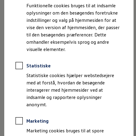
Bestil et tilbud
Funktionelle cookies bruges til at indsamle
Brugte biler
Breathe In
oplysninger om den besøgendes foretrukne
Pendlerleasing
Guidede vejrtrækningsøvelser, hvor din ID. “trækker vejret
Budgetberegner
indstillinger og valg på hjemmesiden for at
med dig” – seks forskellige forløb understøttet af lys, lyd og
Firmabil
vise den version af hjemmesiden, der passer
Vejen til en ny Volkswagen
valgfri massagefunktion.
til den besøgendes præferencer. Dette
Online Privatleasing
Finansiering og forsikring
omhandler eksempelvis sprog og andre
Power Break
Volkswagen Forsikring
visuelle elementer.
Ideel til parkerings- og ladepauser: du kan vælge mellem
Volkswagen Finansiering
Forsikringsberegner
flere varigheder (10, 15, 20, 25 eller 30 minutter).
Ejere og services
Statistiske
Funktionen Rest & Recharge vækker om nødvendigt
Book tid på værkstedet
passagererne præcist, når opladningen er færdig – inden for
Service
Statistiske cookies hjælper webstedsejere
Serviceabonnementer
et tidsrum på 10 til 45 minutter.
med at forstå, hvordan de besøgende
Service 5+
interagerer med hjemmesider ved at
Service på elbiler
Stretch Out
Prismatch
indsamle og rapportere oplysninger
Fordele ved autoriseret værksted
Blide strækøvelser, når du er på farten – fem forskellige
anonymt.
Brugbar information
programmer til forskellige dele af kroppen, hver med
Softwareopdateringer
tydelige instruktioner fra din ID.
Servicefordele
Marketing
Digitale ekstrafunktioner
Se tjenesterne til din model
Cinema Mode
Marketing cookies bruges til at spore
Volkswagen-apps, login og shop