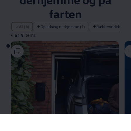
farten
4 af 4 items
All (4)
Opladning derhjemme (1)
Rækkeviddeberegne
4 af 4
items