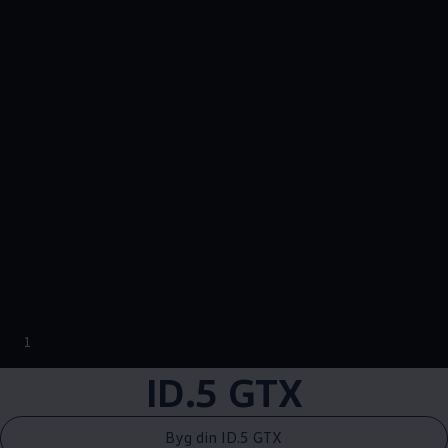
--:--
1
Remaining time, --:
ID.5 GTX
Byg din ID.5 GTX