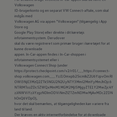
Volkswagen
ID-brugerkonto og en separat VW Connect-aftale, som skal
indgås med
Volkswagen
AG via appen
"
Volkswagen
" (tilgængelig i App
Store og
Google Play Store) eller direkte i dit køretøjs
infotainmentsystem. Derudover
skal du være registreret som primær bruger i køretøjet for at
kunne downloade
appen. In-Car-appen findes i In-Car-shoppen i
infotainmentsystemet eller i
Volkswagen
Connect Shop (under
https://protect.checkpoint.com/v2/r01/___https://connect-
shop.volkswagen.com___.YzJ1Omxpb25icmlkZ2U6YzpvOmRl
OWI3NjE3MzQ2ZTk5NGU2N2UyNTY3MmI2MmYyMmJhOjc6
NTRlMTozZDc5ZWQxMmM1MGM2MjI5MjgyZTE1Y2MwZjc4Y
zJiNWViYzJiYzgzNDlmODViNmZlZTZmNDMwMjAxMDc2ZDN
hOnQ6VDpO),
hvor det skal bemærkes, at tilgængeligheden kan variere fra
land til land.
Der kræves en aktiv internetforbindelse for at downloade