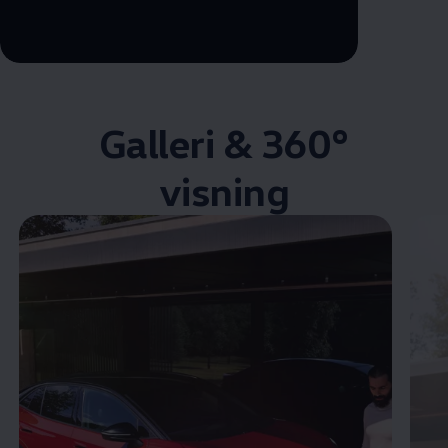
--:--
Remaining time, --:--
Galleri & 360°
visning
Enable fullscreen mode