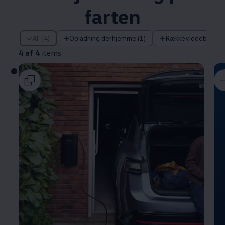
farten
4 af 4 items
All (4)
Opladning derhjemme (1)
Rækkeviddeberegne
4 af 4
items