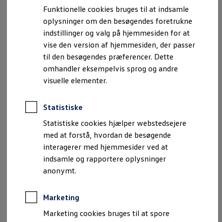
klimareguleringen kan målrettes efter det. Taleassistenten
Bestil et tilbud
Funktionelle cookies bruges til at indsamle
præsenterer sig også visuelt i midterdisplayet, og
Brugte biler
oplysninger om den besøgendes foretrukne
Pendlerleasing
interaktioner tydeliggøres med grafik.
Budgetberegner
indstillinger og valg på hjemmesiden for at
Firmabil
vise den version af hjemmesiden, der passer
Og som en ny smart feature kan du nu også gøre brug af
Vejen til en ny Volkswagen
til den besøgendes præferencer. Dette
Online Privatleasing
den kunstige intelligens ChatGPT, når du er på farten – til
Finansiering og forsikring
omhandler eksempelvis sprog og andre
information, til at undersøge noget eller bare som
Volkswagen Forsikring
visuelle elementer.
underholdning.
Volkswagen Finansiering
Forsikringsberegner
Ejere og services
Statistiske
Book tid på værkstedet
Service
Statistiske cookies hjælper webstedsejere
Serviceabonnementer
med at forstå, hvordan de besøgende
Imprint
Juridisk information
Samtykke
Privatlivspolitik
Service 5+
interagerer med hjemmesider ved at
Cookiepolitik
Handelsbetingelser
Service på elbiler
Prismatch
indsamle og rapportere oplysninger
Volkswagen AG (Kolofon og juridiske tekster)
Fordele ved autoriseret værksted
anonymt.
Oplysninger om tilgængelighed
EU Data Act
Brugbar information
Volkswagen Databeskyttelsesportal
Softwareopdateringer
Servicefordele
Marketing
Digitale ekstrafunktioner
Se tjenesterne til din model
Marketing cookies bruges til at spore
Volkswagen-apps, login og shop
Oplysning - Volkswagen: