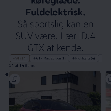
Fuldelektrisk.
Så sportslig kan en
SUV være. Lær ID.4
GTX at kende.
14 af 14 items
All (14)
GTX Max Edition (1)
Highlights (4)
Tek
14 af 14
items