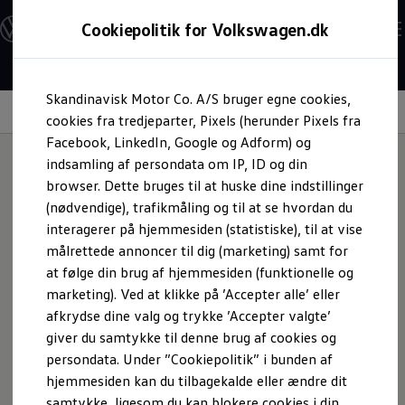
Modeller og konfigurator
Cookiepolitik for Volkswagen.dk
Byg din Volkswagen
Alle modeller
Sammenlign udstyrsvarianter
Gå til
Gå til
Sammenlign modelstørrelser
Skandinavisk Motor Co. A/S bruger egne cookies,
hovedindhold
footer
Kend din Volkswagen
Taleassistent
Erhvervsbiler
cookies fra tredjeparter, Pixels (herunder Pixels fra
Værktøjskassen
Facebook, LinkedIn, Google og Adform) og
ConnectedFleet
indsamling af persondata om IP, ID og din
Service
browser. Dette bruges til at huske dine indstillinger
California on Tour app
Sig ”Hej!” til din ID.
Elektriske biler
(nødvendige), trafikmåling og til at se hvordan du
Elbiler
interagerer på hjemmesiden (statistiske), til at vise
ID. Polo
målrettede annoncer til dig (marketing) samt for
ID. Cross
ID.3 Neo
at følge din brug af hjemmesiden (funktionelle og
ID.4
marketing). Ved at klikke på ’Accepter alle’ eller
ID.5
afkrydse dine valg og trykke ’Accepter valgte’
ID.7
ID.7 Tourer
giver du samtykke til denne brug af cookies og
ID. Buzz
persondata. Under ”Cookiepolitik” i bunden af
Konceptbiler
hjemmesiden kan du tilbagekalde eller ændre dit
ID. EVERY1
ID. 2all & ID. GTI
samtykke, ligesom du kan blokere cookies i din