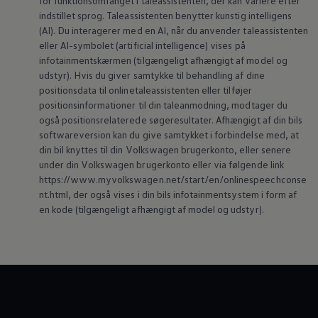
for funktionsomfanget i taleassistenten, der kan variere efter
indstillet sprog. Taleassistenten benytter kunstig intelligens
(AI). Du interagerer med en AI, når du anvender taleassistenten
eller AI-symbolet (artificial intelligence) vises på
infotainmentskærmen (tilgængeligt afhængigt af model og
udstyr). Hvis du giver samtykke til behandling af dine
positionsdata til onlinetaleassistenten eller tilføjer
positionsinformationer til din taleanmodning, modtager du
også positionsrelaterede søgeresultater. Afhængigt af din bils
softwareversion kan du give samtykket i forbindelse med, at
din bil knyttes til din
Volkswagen
brugerkonto, eller senere
under din
Volkswagen
brugerkonto eller via følgende link
https://www.myvolkswagen.net/start/en/onlinespeechconse
nt.html, der også vises i din bils infotainmentsystem i form af
en kode (tilgængeligt afhængigt af model og udstyr).