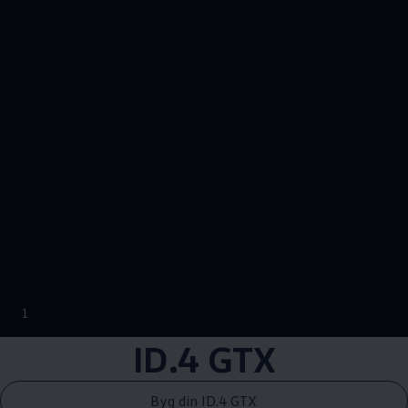
--:--
1
Remaining time, --:
ID.4 GTX
Byg din ID.4 GTX