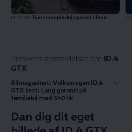
Mere om
hjemmeopladning med Clever
Gå
Pressens anmeldelser om
ID.4
GTX
Bilmagasinet:
Volkswagen
ID.4
GTX test: Lang garanti på
familiebil med 340 hk
Dan dig dit eget
Enable fullscreen mode
billede af ID.4 GTX