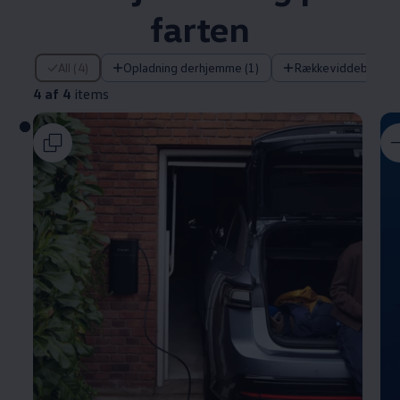
farten
4 af 4 items
All (4)
Opladning derhjemme (1)
Rækkeviddeberegne
4 af 4
items