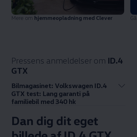
Mere om
hjemmeopladning med Clever
Gå
Pressens anmeldelser om
ID.4
GTX
Bilmagasinet:
Volkswagen
ID.4
GTX test: Lang garanti på
familiebil med 340 hk
Dan dig dit eget
Enable fullscreen mode
billede af ID.4 GTX