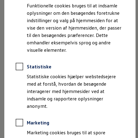
Bestil et tilbud
Funktionelle cookies bruges til at indsamle
Brugte biler
oplysninger om den besøgendes foretrukne
Pendlerleasing
Budgetberegner
indstillinger og valg på hjemmesiden for at
, 1 af 9
, 2 af 9
, 3 af 9
, 4 af 9
, 5 af 9
1 / 9
Firmabil
vise den version af hjemmesiden, der passer
Vejen til en ny Volkswagen
til den besøgendes præferencer. Dette
Online Privatleasing
Finansiering og forsikring
omhandler eksempelvis sprog og andre
Volkswagen Forsikring
ID.5 tilbyder et rummeligt og komfortabelt interiør med
visuelle elementer.
Volkswagen Finansiering
konfigurerbar midterkonsol
og komfortable sæder.
Forsikringsberegner
Ejere og services
Bagsædet giver desuden passagererne masser af
ben- og
Statistiske
Book tid på værkstedet
hovedplads
– og bagagerummet på 549 liter giver god
Service
Statistiske cookies hjælper webstedsejere
plads til bagage.
Serviceabonnementer
med at forstå, hvordan de besøgende
Service 5+
interagerer med hjemmesider ved at
Service på elbiler
Det
32,7 cm centrale touchdisplay
og multifunktionsrat
Prismatch
indsamle og rapportere oplysninger
med touchbetjening og vibrationsfeedback giver ekstra
Fordele ved autoriseret værksted
anonymt.
komfort. Ambientebelysning i 10 farver (kan fås i 30)
Brugbar information
Softwareopdateringer
tilpasser interiørets lys efter stemningen.
Servicefordele
Marketing
Digitale ekstrafunktioner
Ekstra individuel komfort og stil fås med vores valgfrie
Se tjenesterne til din model
Marketing cookies bruges til at spore
udstyrspakker:
Volkswagen-apps, login og shop