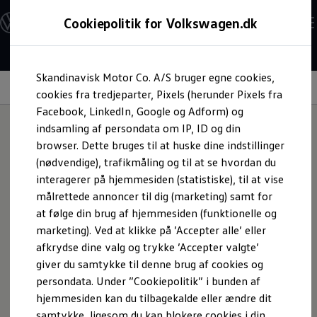
Modeller og konfigurator
Cookiepolitik for Volkswagen.dk
Byg din Volkswagen
Alle modeller
Sammenlign udstyrsvarianter
Gå til
Gå til
Sammenlign modelstørrelser
Skandinavisk Motor Co. A/S bruger egne cookies,
hovedindhold
footer
Kend din Volkswagen
Interiør
Erhvervsbiler
cookies fra tredjeparter, Pixels (herunder Pixels fra
Værktøjskassen
Facebook, LinkedIn, Google og Adform) og
ConnectedFleet
indsamling af persondata om IP, ID og din
Service
browser. Dette bruges til at huske dine indstillinger
California on Tour app
Masser af plads til
Elektriske biler
(nødvendige), trafikmåling og til at se hvordan du
Elbiler
interagerer på hjemmesiden (statistiske), til at vise
ID. Polo
oplevelser.
målrettede annoncer til dig (marketing) samt for
ID. Cross
ID.3 Neo
at følge din brug af hjemmesiden (funktionelle og
ID.4
marketing). Ved at klikke på ’Accepter alle’ eller
ID.5
afkrydse dine valg og trykke ’Accepter valgte’
ID.7
ID.7 Tourer
giver du samtykke til denne brug af cookies og
ID. Buzz
persondata. Under ”Cookiepolitik” i bunden af
Konceptbiler
hjemmesiden kan du tilbagekalde eller ændre dit
ID. EVERY1
ID. 2all & ID. GTI
samtykke, ligesom du kan blokere cookies i din