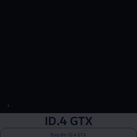
--:--
1
Remaining time, --:
ID.4 GTX
Byg din ID.4 GTX