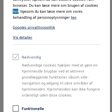
Varebiler på el
browser. Du kan læse mere om brugen af cookies
Elektromobilitet i dagligdagen
her
, ligesom du kan læse mere om vores
Eldrevne modeller
ID. Buzz Cargo
behandling af personoplysninger
her
.
Opladning og Rækkevidde
Opladning med Clever
Googles privatlivspolitik
Opladning med Clever - Erhvervsbiler
We Charge
Vis detaljer
Udregn din rækkevidde
Udregn din ladetid
Planlæg din rute
Teknologi og Batteri
Lær din ID. at kende
Nødvendig
Varmepumpe
Nødvendige cookies hjælper med at gøre en
Energieffektivitet
Teaser Battery Regulation
hjemmeside brugbar ved at aktivere
Software og konnektivitet
grundlæggende funktioner såsom side-
ID. Software 6.0
navigation og adgang til sikre områder af
ID.- softwareversioner og opdateringer
Grænseflader til din ID.
hjemmesiden. Hjemmesiden kan ikke fungere
Køb og leasing
ordentligt uden disse cookies.
Lagerbiler til hurtig levering
Privatleasing
Nyheder og aktuelle kampagner
Funktionelle
Book en prøvetur