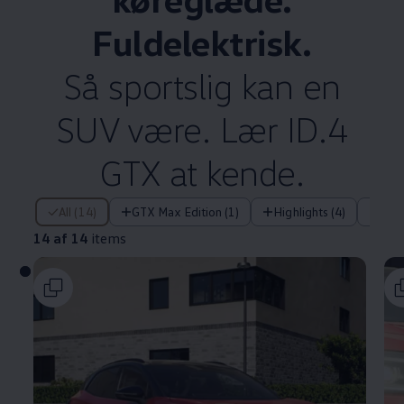
Fuldelektrisk.
Så sportslig kan en
SUV være. Lær ID.4
GTX at kende.
14 af 14 items
All (14)
GTX Max Edition (1)
Highlights (4)
Tek
14 af 14
items