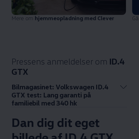
Mere om
hjemmeopladning med Clever
Gå
Pressens anmeldelser om
ID.4
GTX
Bilmagasinet:
Volkswagen
ID.4
GTX test: Lang garanti på
familiebil med 340 hk
Dan dig dit eget
Enable fullscreen mode
billede af ID.4 GTX