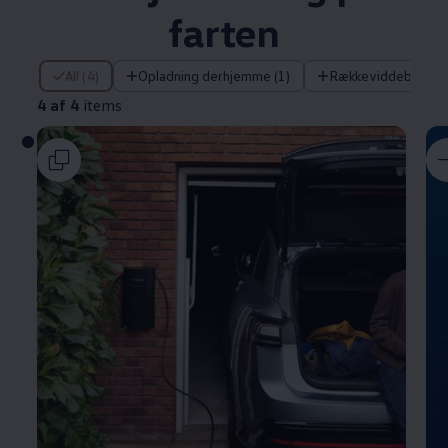
farten
4 af 4 items
All (4)
Opladning derhjemme (1)
Rækkeviddeberegne
4 af 4
items