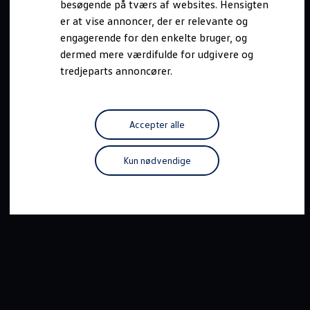
besøgende på tværs af websites. Hensigten
Forbind mobiltelefonen med bilen
er at vise annoncer, der er relevante og
Opdateringer til software, kort og radio
Fleet Interface Data
engagerende for den enkelte bruger, og
MinVolkswagen
dermed mere værdifulde for udgivere og
Digital instruktionsbog
tredjeparts annoncører.
Tilbehør
Tilbehør til din personbil
Tilbehør til din erhvervsbil
Fordele ved at vælge autoriseret værksted til din erh
Om Volkswagen
Accepter alle
Nyheder
Tilmeld nyhedsbrev
Pressemeddelser
Kun nødvendige
Kalenderbillede
Kontakt Volkswagen
Volkswagen Magazine
Shop
Garanti
VieW
Autostadt
Hvad er Volkswagen?
Find forhandler
Hjælp og kontakt