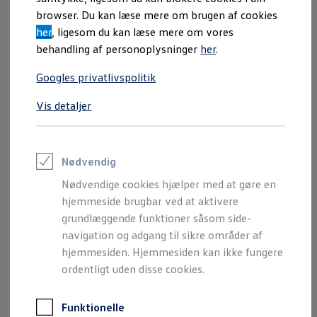
Varebiler på el
browser. Du kan læse mere om brugen af cookies
Elektromobilitet i dagligdagen
her
, ligesom du kan læse mere om vores
Eldrevne modeller
ID. Buzz Cargo
behandling af personoplysninger
her
.
Opladning og Rækkevidde
Opladning med Clever
Googles privatlivspolitik
Opladning med Clever - Erhvervsbiler
We Charge
Anhængertrækket (ekstraudstyr), som kan klappes ind og ud
Vis detaljer
Udregn din rækkevidde
med elektrisk frigørelse, kan takket være
4MOTION
Udregn din ladetid
Dualmotor-firehjulstrækket
trække op til
1.800 kg
. Når du
Planlæg din rute
Teknologi og Batteri
ikke har brug for det, kan du nemt vippe det op under
Lær din ID. at kende
Nødvendig
stødfangeren.
Varmepumpe
Nødvendige cookies hjælper med at gøre en
Energieffektivitet
Teaser Battery Regulation
hjemmeside brugbar ved at aktivere
Software og konnektivitet
grundlæggende funktioner såsom side-
ID. Software 6.0
navigation og adgang til sikre områder af
ID.- softwareversioner og opdateringer
Imprint
Juridisk information
Samtykke
Privatlivspolitik
Grænseflader til din ID.
hjemmesiden. Hjemmesiden kan ikke fungere
Cookiepolitik
Handelsbetingelser
Køb og leasing
ordentligt uden disse cookies.
Volkswagen AG (Kolofon og juridiske tekster)
Lagerbiler til hurtig levering
Privatleasing
Oplysninger om tilgængelighed
EU Data Act
Nyheder og aktuelle kampagner
Volkswagen Databeskyttelsesportal
Funktionelle
Book en prøvetur