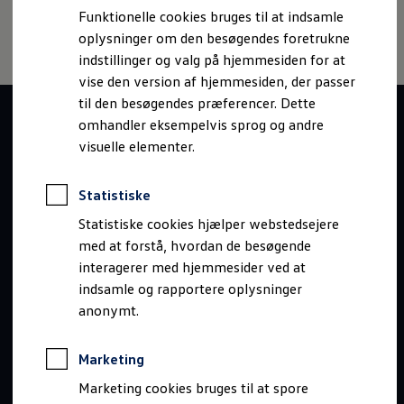
Bestil et tilbud
Funktionelle cookies bruges til at indsamle
Brugte biler
oplysninger om den besøgendes foretrukne
Pendlerleasing
Budgetberegner
indstillinger og valg på hjemmesiden for at
Firmabil
vise den version af hjemmesiden, der passer
Vejen til en ny Volkswagen
til den besøgendes præferencer. Dette
Online Privatleasing
Finansiering og forsikring
omhandler eksempelvis sprog og andre
Volkswagen Forsikring
visuelle elementer.
Volkswagen Finansiering
Forsikringsberegner
Ejere og services
Statistiske
Book tid på værkstedet
Service
Statistiske cookies hjælper webstedsejere
Serviceabonnementer
med at forstå, hvordan de besøgende
Service 5+
interagerer med hjemmesider ved at
Service på elbiler
Prismatch
indsamle og rapportere oplysninger
Fordele ved autoriseret værksted
anonymt.
Brugbar information
Softwareopdateringer
Servicefordele
Marketing
Digitale ekstrafunktioner
Se tjenesterne til din model
Marketing cookies bruges til at spore
Volkswagen-apps, login og shop