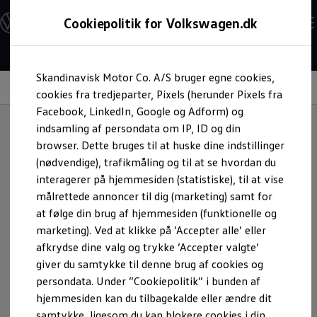
Modeller og konfigurator
Cookiepolitik for Volkswagen.dk
Byg din Volkswagen
Alle modeller
Sammenlign udstyrsvarianter
Gå til
Gå til
Sammenlign modelstørrelser
Skandinavisk Motor Co. A/S bruger egne cookies,
hovedindhold
footer
Kend din Volkswagen
Forhøjet anhængervægt
Erhvervsbiler
cookies fra tredjeparter, Pixels (herunder Pixels fra
Værktøjskassen
Facebook, LinkedIn, Google og Adform) og
ConnectedFleet
indsamling af persondata om IP, ID og din
Service
browser. Dette bruges til at huske dine indstillinger
California on Tour app
Vær i stand til at
Elektriske biler
(nødvendige), trafikmåling og til at se hvordan du
Elbiler
interagerer på hjemmesiden (statistiske), til at vise
ID. Polo
transportere mere.
målrettede annoncer til dig (marketing) samt for
ID. Cross
ID.3 Neo
at følge din brug af hjemmesiden (funktionelle og
ID.4
marketing). Ved at klikke på ’Accepter alle’ eller
ID.5
afkrydse dine valg og trykke ’Accepter valgte’
ID.7
ID.7 Tourer
giver du samtykke til denne brug af cookies og
ID. Buzz
persondata. Under ”Cookiepolitik” i bunden af
Konceptbiler
hjemmesiden kan du tilbagekalde eller ændre dit
ID. EVERY1
ID. 2all & ID. GTI
samtykke, ligesom du kan blokere cookies i din