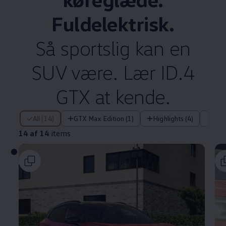
Fuldelektrisk.
Så sportslig kan en
SUV være. Lær ID.4
GTX at kende.
14 af 14 items
All (14)
GTX Max Edition (1)
Highlights (4)
Tek
14 af 14
items