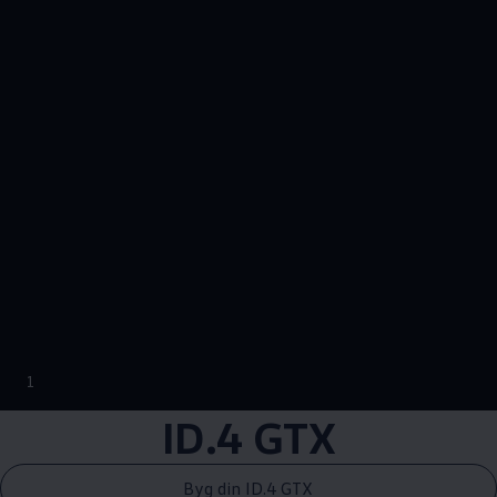
--:--
1
Remaining time, --:
ID.4 GTX
Byg din ID.4 GTX