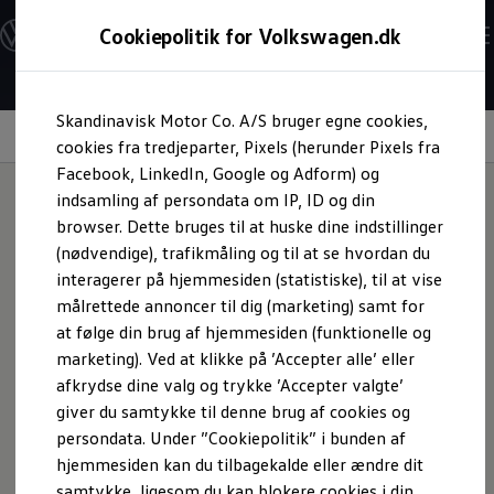
Modeller og konfigurator
Cookiepolitik for Volkswagen.dk
Byg din Volkswagen
Alle modeller
Sammenlign udstyrsvarianter
Den nye ID. Cross
Gå til
Gå til
Sammenlign modelstørrelser
Skandinavisk Motor Co. A/S bruger egne cookies,
hovedindhold
footer
Kend din Volkswagen
Prognose tal
Erhvervsbiler
cookies fra tredjeparter, Pixels (herunder Pixels fra
Highlights
Detaljer & udstyr
Køb, leasing & tilbu
Værktøjskassen
Facebook, LinkedIn, Google og Adform) og
ConnectedFleet
indsamling af persondata om IP, ID og din
Service
browser. Dette bruges til at huske dine indstillinger
California on Tour app
Teknisk data for ID.
Elektriske biler
(nødvendige), trafikmåling og til at se hvordan du
Elbiler
interagerer på hjemmesiden (statistiske), til at vise
ID. Polo
Cross
målrettede annoncer til dig (marketing) samt for
ID. Cross
ID.3 Neo
at følge din brug af hjemmesiden (funktionelle og
ID.4
marketing). Ved at klikke på ’Accepter alle’ eller
ID.5
afkrydse dine valg og trykke ’Accepter valgte’
ID.7
ID.7 Tourer
giver du samtykke til denne brug af cookies og
ID. Buzz
persondata. Under ”Cookiepolitik” i bunden af
Konceptbiler
hjemmesiden kan du tilbagekalde eller ændre dit
ID. EVERY1
ID. 2all & ID. GTI
samtykke, ligesom du kan blokere cookies i din