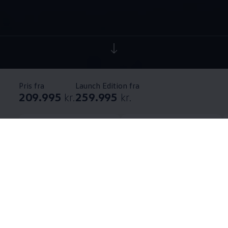
Pris fra
Launch Edition fra
209.995
kr.
259.995
kr.
Elektrisk rækkevidde
Hestekræfter
313 - 426 km
116 - 211 hk
Tekniske specifikationer
Se priser og bestil tilbud
Hjem
Modeller og konfigurator
ID. Cross