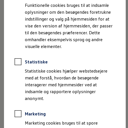
Ydelse med 52-
155 kW (211 hk)
Bestil et tilbud
Funktionelle cookies bruges til at indsamle
Brugte biler
kWh-batteri
oplysninger om den besøgendes foretrukne
Pendlerleasing
Budgetberegner
indstillinger og valg på hjemmesiden for at
Firmabil
Lade effekt DC
90 kW (med 37 kWh) og
vise den version af hjemmesiden, der passer
Vejen til en ny Volkswagen
(max.)
105 kW (med 52 kWh)
til den besøgendes præferencer. Dette
Online Privatleasing
Finansiering og forsikring
omhandler eksempelvis sprog og andre
Volkswagen Forsikring
Top fart
150 km/h med 85 kW
visuelle elementer.
Volkswagen Finansiering
Forsikringsberegner
150 km/h med 99 kW
Ejere og services
Statistiske
Book tid på værkstedet
Service
160 km/h med 155 kW
Statistiske cookies hjælper webstedsejere
Serviceabonnementer
med at forstå, hvordan de besøgende
Service 5+
Længde
4.153 mm
interagerer med hjemmesider ved at
Service på elbiler
Prismatch
indsamle og rapportere oplysninger
Fordele ved autoriseret værksted
anonymt.
Bredde
1.794 mm
Brugbar information
Softwareopdateringer
Servicefordele
Højde
1.581 mm
Marketing
Digitale ekstrafunktioner
Se tjenesterne til din model
Marketing cookies bruges til at spore
Volkswagen-apps, login og shop
Akselafstand
2.601 mm