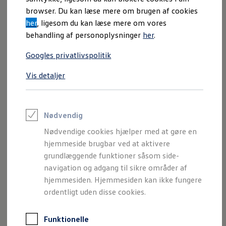
Varebiler på el
browser. Du kan læse mere om brugen af cookies
Elektromobilitet i dagligdagen
her
, ligesom du kan læse mere om vores
Eldrevne modeller
ID. Buzz Cargo
behandling af personoplysninger
her
.
Opladning og Rækkevidde
Opladning med Clever
Googles privatlivspolitik
Opladning med Clever - Erhvervsbiler
We Charge
Vis detaljer
Udregn din rækkevidde
Specifikationer
Udregn din ladetid
Planlæg din rute
1
/
1
Teknologi og Batteri
Lær din ID. at kende
Nødvendig
Varmepumpe
Die vorläufigen technischen Daten des ID. Cross. Prognosewer
Nødvendige cookies hjælper med at gøre en
Køresystem
MEB+, forhjulstræk
Energieffektivitet
Teaser Battery Regulation
hjemmeside brugbar ved at aktivere
Software og konnektivitet
grundlæggende funktioner såsom side-
Batteristørrelse
37 kWh og 52 kWh
ID. Software 6.0
navigation og adgang til sikre områder af
ID.- softwareversioner og opdateringer
(netto)
Grænseflader til din ID.
hjemmesiden. Hjemmesiden kan ikke fungere
Køb og leasing
ordentligt uden disse cookies.
Ydelse med 37-
85 kW (116 hk) og 99 kW
Lagerbiler til hurtig levering
Privatleasing
kWh-batteri
(135 hk)
Nyheder og aktuelle kampagner
Funktionelle
Book en prøvetur