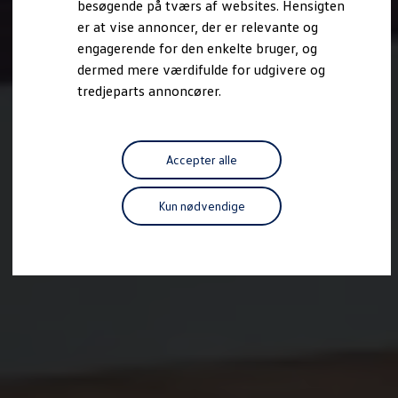
besøgende på tværs af websites. Hensigten
Forbind mobiltelefonen med bilen
er at vise annoncer, der er relevante og
Opdateringer til software, kort og radio
Fleet Interface Data
engagerende for den enkelte bruger, og
MinVolkswagen
dermed mere værdifulde for udgivere og
Digital instruktionsbog
tredjeparts annoncører.
Tilbehør
Tilbehør til din personbil
Tilbehør til din erhvervsbil
Fordele ved at vælge autoriseret værksted til din erh
Om Volkswagen
Accepter alle
Nyheder
Tilmeld nyhedsbrev
Pressemeddelser
Kun nødvendige
Kalenderbillede
Kontakt Volkswagen
Volkswagen Magazine
Shop
Garanti
VieW
Autostadt
Hvad er Volkswagen?
Find forhandler
Hjælp og kontakt