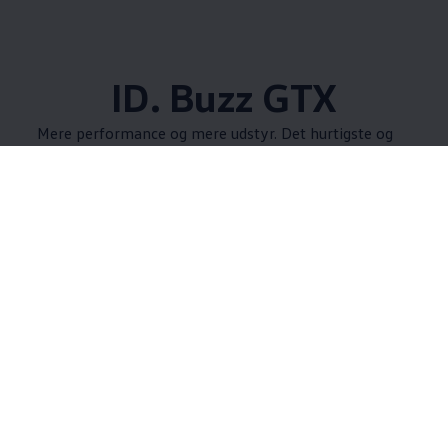
ID. Buzz GTX
Mere performance og mere udstyr. Det hurtigste og
mest kraftfulde 'Rugbrød'. Oplev ID. Buzz GTX.
Teknologi og
komfort
ID. Buzz kommer med digitalt cockpit, et smart
infotainmentsystem og en lang række af
assistentsystemer, som gør enhver køretur i ID. Buzz
til en oplevelse - uanset om det er kørsel i by eller på