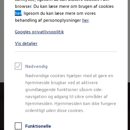
Varebiler på el
browser. Du kan læse mere om brugen af cookies
Elektromobilitet i dagligdagen
her
, ligesom du kan læse mere om vores
Eldrevne modeller
ID. Buzz Cargo
behandling af personoplysninger
her
.
Imprint
Juridisk information
Samtykke
Privatlivspolitik
Opladning og Rækkevidde
Opladning med Clever
Cookiepolitik
Handelsbetingelser
Googles privatlivspolitik
Opladning med Clever - Erhvervsbiler
Volkswagen AG (Kolofon og juridiske tekster)
We Charge
Vis detaljer
Oplysninger om tilgængelighed
EU Data Act
Udregn din rækkevidde
Udregn din ladetid
Volkswagen Databeskyttelsesportal
Planlæg din rute
Teknologi og Batteri
Lær din ID. at kende
Nødvendig
Varmepumpe
Nødvendige cookies hjælper med at gøre en
Energieffektivitet
Teaser Battery Regulation
hjemmeside brugbar ved at aktivere
Software og konnektivitet
grundlæggende funktioner såsom side-
ID. Software 6.0
navigation og adgang til sikre områder af
ID.- softwareversioner og opdateringer
Grænseflader til din ID.
hjemmesiden. Hjemmesiden kan ikke fungere
Køb og leasing
ordentligt uden disse cookies.
Lagerbiler til hurtig levering
Privatleasing
Nyheder og aktuelle kampagner
Funktionelle
Book en prøvetur