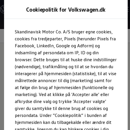
Modeller og konfigurator
Cookiepolitik for Volkswagen.dk
Byg din Volkswagen
Alle modeller
Sammenlign udstyrsvarianter
Gå til
Gå til
Sammenlign modelstørrelser
Skandinavisk Motor Co. A/S bruger egne cookies,
hovedindhold
footer
Kend din Volkswagen
Volkswagen
App
Erhvervsbiler
cookies fra tredjeparter, Pixels (herunder Pixels fra
Værktøjskassen
Facebook, LinkedIn, Google og Adform) og
ConnectedFleet
indsamling af persondata om IP, ID og din
Service
browser. Dette bruges til at huske dine indstillinger
California on Tour app
Din digitale makker
Elektriske biler
(nødvendige), trafikmåling og til at se hvordan du
Elbiler
interagerer på hjemmesiden (statistiske), til at vise
ID. Polo
målrettede annoncer til dig (marketing) samt for
ID. Cross
Volkswagen
‑appen giver dig et hurtigt overblik over en
ID.3 Neo
at følge din brug af hjemmesiden (funktionelle og
række vigtige funktioner og services, og gør det hele
ID.4
marketing). Ved at klikke på ’Accepter alle’ eller
ID.5
nemmere for dig. Download den nu.
afkrydse dine valg og trykke ’Accepter valgte’
ID.7
ID.7 Tourer
giver du samtykke til denne brug af cookies og
Det er også gennem
Volkswagen
-appen at du kan styre VW
ID. Buzz
persondata. Under ”Cookiepolitik” i bunden af
Connect tjenesterne - såsom klimastyring og planlægning
Konceptbiler
hjemmesiden kan du tilbagekalde eller ændre dit
ID. EVERY1
af opladning.
ID. 2all & ID. GTI
samtykke, ligesom du kan blokere cookies i din