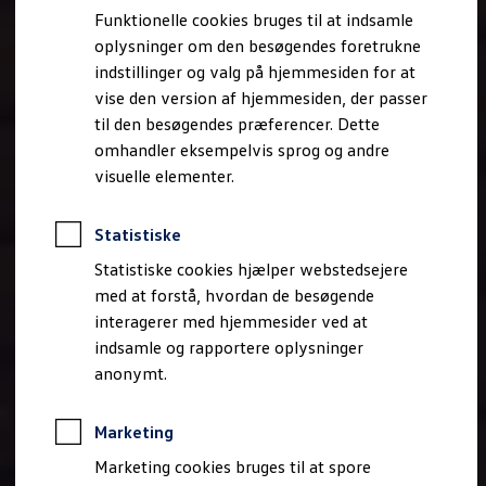
Bestil et tilbud
Funktionelle cookies bruges til at indsamle
Brugte biler
oplysninger om den besøgendes foretrukne
Pendlerleasing
Budgetberegner
indstillinger og valg på hjemmesiden for at
Firmabil
vise den version af hjemmesiden, der passer
Vejen til en ny Volkswagen
til den besøgendes præferencer. Dette
Online Privatleasing
Finansiering og forsikring
omhandler eksempelvis sprog og andre
Volkswagen Forsikring
visuelle elementer.
Volkswagen Finansiering
Forsikringsberegner
Ejere og services
Statistiske
Book tid på værkstedet
Service
Statistiske cookies hjælper webstedsejere
Serviceabonnementer
med at forstå, hvordan de besøgende
Service 5+
interagerer med hjemmesider ved at
Service på elbiler
Prismatch
indsamle og rapportere oplysninger
Fordele ved autoriseret værksted
anonymt.
Brugbar information
Softwareopdateringer
Servicefordele
Marketing
Digitale ekstrafunktioner
Se tjenesterne til din model
Marketing cookies bruges til at spore
Volkswagen-apps, login og shop