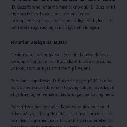
ID. Buzz forener charme med teknologi. ID. Buzz er til
dig som ikke vil nøjes, og som ønsker en
køreoplevelse ud over det sædvanlige. En hyldest til
det første rugbrød, og samtidigt helt sin egen.
Hvorfor vælge ID. Buzz?
Design som skaber glæde: Med sin ikoniske linjer og
designelementer, er ID. Buzz skabt til at skille sig ud.
Et ikon, som bringer smil frem på vejene.
Komfort i topklasse: ID. Buzz er bygget på MEB elbil-
platformen som sikrer en støjsvag kabine, overlegen
affjedring og en venderadius som gør parkering nem.
Plads til det hele (og alle): Kabinen er designet med
fokus på lys, luft og fleksibilitet. Uanset om det er til
familieudflugt med plads til op til 7 personer eller til
pladskrævende fritidsudstyr, klarer ID. Buzz opgaven.