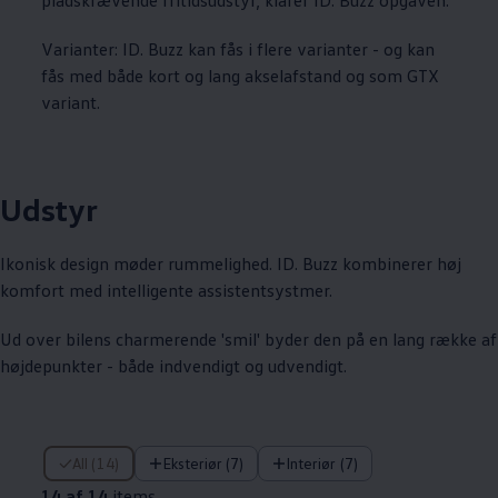
Varianter: ID. Buzz kan fås i flere varianter - og kan
fås med både kort og lang akselafstand og som GTX
variant.
Udstyr
Ikonisk design møder rummelighed. ID. Buzz kombinerer høj
komfort med intelligente assistentsystmer.
Ud over bilens charmerende 'smil' byder den på en lang række af
højdepunkter - både indvendigt og udvendigt.
14 af 14 items
All (14)
Eksteriør (7)
Interiør (7)
14 af 14
items