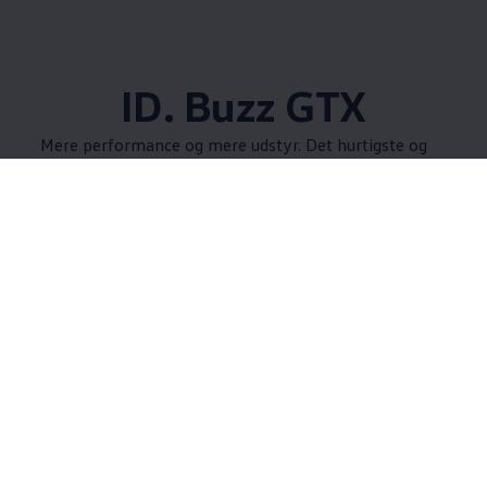
ID. Buzz GTX
Mere performance og mere udstyr. Det hurtigste og
mest kraftfulde 'Rugbrød'. Oplev ID. Buzz GTX.
Teknologi og
komfort
ID. Buzz kommer med digitalt cockpit, et smart
infotainmentsystem og en lang række af
assistentsystemer, som gør enhver køretur i ID. Buzz
til en oplevelse - uanset om det er kørsel i by eller på