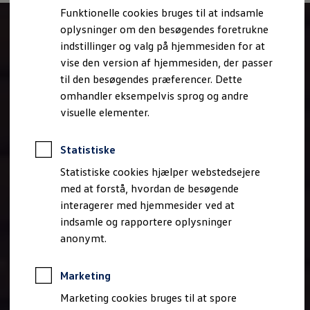
Bestil et tilbud
Funktionelle cookies bruges til at indsamle
Brugte biler
oplysninger om den besøgendes foretrukne
Pendlerleasing
Budgetberegner
indstillinger og valg på hjemmesiden for at
Firmabil
vise den version af hjemmesiden, der passer
Vejen til en ny Volkswagen
til den besøgendes præferencer. Dette
Online Privatleasing
Finansiering og forsikring
omhandler eksempelvis sprog og andre
Volkswagen Forsikring
visuelle elementer.
Volkswagen Finansiering
Forsikringsberegner
Ejere og services
Statistiske
Book tid på værkstedet
Service
Statistiske cookies hjælper webstedsejere
Serviceabonnementer
med at forstå, hvordan de besøgende
Service 5+
interagerer med hjemmesider ved at
Service på elbiler
Prismatch
indsamle og rapportere oplysninger
Fordele ved autoriseret værksted
anonymt.
Brugbar information
Softwareopdateringer
Servicefordele
Marketing
Digitale ekstrafunktioner
Se tjenesterne til din model
Marketing cookies bruges til at spore
Volkswagen-apps, login og shop