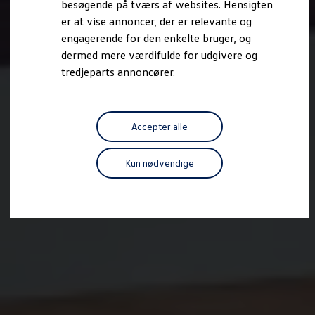
besøgende på tværs af websites. Hensigten
Forbind mobiltelefonen med bilen
er at vise annoncer, der er relevante og
Opdateringer til software, kort og radio
Fleet Interface Data
engagerende for den enkelte bruger, og
MinVolkswagen
dermed mere værdifulde for udgivere og
Digital instruktionsbog
tredjeparts annoncører.
Tilbehør
Tilbehør til din personbil
Tilbehør til din erhvervsbil
Fordele ved at vælge autoriseret værksted til din erh
Om Volkswagen
Accepter alle
Nyheder
Tilmeld nyhedsbrev
Pressemeddelser
Kun nødvendige
Kalenderbillede
Kontakt Volkswagen
Volkswagen Magazine
Shop
Garanti
VieW
Autostadt
Hvad er Volkswagen?
Find forhandler
Hjælp og kontakt