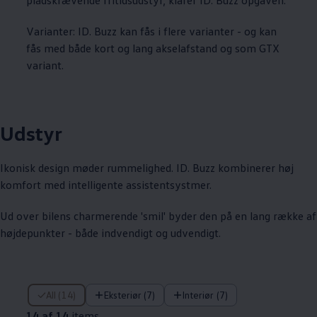
Varianter: ID. Buzz kan fås i flere varianter - og kan
fås med både kort og lang akselafstand og som GTX
variant.
Udstyr
Ikonisk design møder rummelighed. ID. Buzz kombinerer høj
komfort med intelligente assistentsystmer.
Ud over bilens charmerende 'smil' byder den på en lang række af
højdepunkter - både indvendigt og udvendigt.
14 af 14 items
All (14)
Eksteriør (7)
Interiør (7)
14 af 14
items