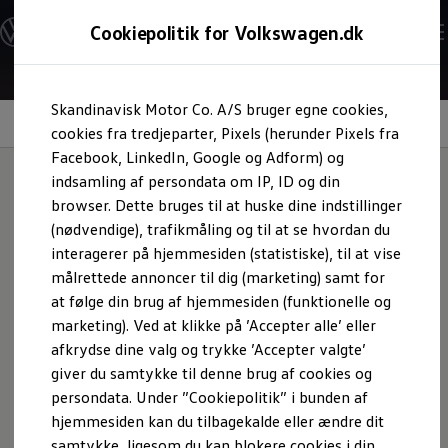
Modeller og konfigurator
Cookiepolitik for Volkswagen.dk
Byg din Volkswagen
Alle modeller
Sammenlign udstyrsvarianter
Gå til
Gå til
Sammenlign modelstørrelser
Skandinavisk Motor Co. A/S bruger egne cookies,
hovedindhold
footer
Kend din Volkswagen
ID. Light
Erhvervsbiler
cookies fra tredjeparter, Pixels (herunder Pixels fra
Værktøjskassen
Facebook, LinkedIn, Google og Adform) og
ConnectedFleet
indsamling af persondata om IP, ID og din
Service
browser. Dette bruges til at huske dine indstillinger
California on Tour app
Intelligent lys som
Elektriske biler
(nødvendige), trafikmåling og til at se hvordan du
Elbiler
interagerer på hjemmesiden (statistiske), til at vise
ID. Polo
kommunikerer med dig
målrettede annoncer til dig (marketing) samt for
ID. Cross
ID.3 Neo
at følge din brug af hjemmesiden (funktionelle og
ID.4
marketing). Ved at klikke på ’Accepter alle’ eller
ID.5
Visuel støtte:
Det interaktive ID. Light er designet til
afkrydse dine valg og trykke ’Accepter valgte’
ID.7
intuitivt at hjælpe dig med at komme mere afslappet
ID.7 Tourer
giver du samtykke til denne brug af cookies og
gennem trafikken ved hjælp af intelligente lyssignaler. Som
ID. Buzz
persondata. Under ”Cookiepolitik” i bunden af
Konceptbiler
et smalt lysbånd under forruden oversætter det
hjemmesiden kan du tilbagekalde eller ændre dit
ID. EVERY1
infotainment‑ og assistentsystemernes instruktioner til
ID. 2all & ID. GTI
samtykke, ligesom du kan blokere cookies i din