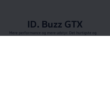
ID. Buzz GTX
Mere performance og mere udstyr. Det hurtigste og
mest kraftfulde 'Rugbrød'. Oplev ID. Buzz GTX.
Teknologi og
komfort
ID. Buzz kommer med digitalt cockpit, et smart
infotainmentsystem og en lang række af
assistentsystemer, som gør enhver køretur i ID. Buzz
til en oplevelse - uanset om det er kørsel i by eller på