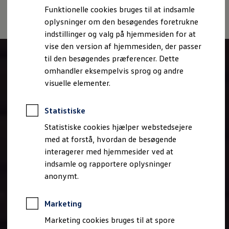
Bestil et tilbud
Funktionelle cookies bruges til at indsamle
Brugte biler
oplysninger om den besøgendes foretrukne
Pendlerleasing
Budgetberegner
indstillinger og valg på hjemmesiden for at
Firmabil
vise den version af hjemmesiden, der passer
Vejen til en ny Volkswagen
til den besøgendes præferencer. Dette
Online Privatleasing
Finansiering og forsikring
omhandler eksempelvis sprog og andre
Volkswagen Forsikring
visuelle elementer.
Volkswagen Finansiering
Forsikringsberegner
Ejere og services
Statistiske
Book tid på værkstedet
Service
Statistiske cookies hjælper webstedsejere
Serviceabonnementer
med at forstå, hvordan de besøgende
Service 5+
interagerer med hjemmesider ved at
Service på elbiler
Prismatch
indsamle og rapportere oplysninger
Fordele ved autoriseret værksted
anonymt.
Brugbar information
Softwareopdateringer
Servicefordele
Marketing
Digitale ekstrafunktioner
Se tjenesterne til din model
Marketing cookies bruges til at spore
Volkswagen-apps, login og shop