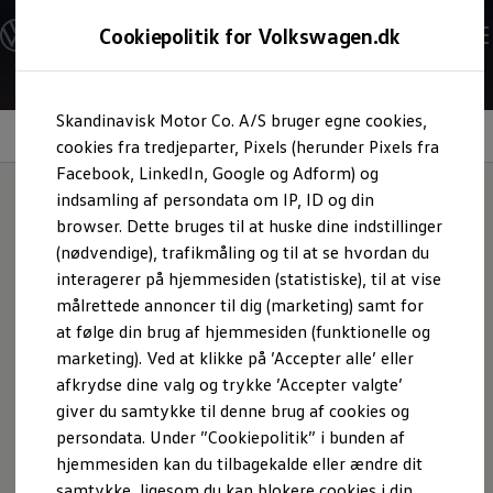
Modeller og konfigurator
Cookiepolitik for Volkswagen.dk
Byg din Volkswagen
Alle modeller
Sammenlign udstyrsvarianter
Gå til
Gå til
Sammenlign modelstørrelser
Skandinavisk Motor Co. A/S bruger egne cookies,
hovedindhold
footer
Kend din Volkswagen
Car2X
Erhvervsbiler
cookies fra tredjeparter, Pixels (herunder Pixels fra
Værktøjskassen
Facebook, LinkedIn, Google og Adform) og
ConnectedFleet
indsamling af persondata om IP, ID og din
Service
browser. Dette bruges til at huske dine indstillinger
California on Tour app
ID. Buzz kan forudse, det
Elektriske biler
(nødvendige), trafikmåling og til at se hvordan du
Elbiler
interagerer på hjemmesiden (statistiske), til at vise
ID. Polo
der kommer
målrettede annoncer til dig (marketing) samt for
ID. Cross
ID.3 Neo
at følge din brug af hjemmesiden (funktionelle og
ID.4
marketing). Ved at klikke på ’Accepter alle’ eller
ID.5
Køretøjer, der kommunikerer med hinanden på vejen,
afkrydse dine valg og trykke ’Accepter valgte’
ID.7
kan reducere trafikpropper og advare om lokale
ID.7 Tourer
giver du samtykke til denne brug af cookies og
farer.
V2X‑teknologi udvider rækkevidden af et køretøjs
ID. Buzz
persondata. Under ”Cookiepolitik” i bunden af
Konceptbiler
egne sensorer markant ved at inkludere information fra
hjemmesiden kan du tilbagekalde eller ændre dit
ID. EVERY1
andre trafikanter for at vurdere den aktuelle situation.
ID. 2all & ID. GTI
samtykke, ligesom du kan blokere cookies i din