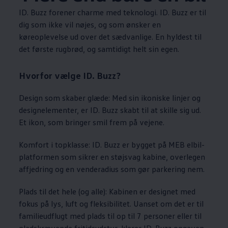
ID. Buzz forener charme med teknologi. ID. Buzz er til
dig som ikke vil nøjes, og som ønsker en
køreoplevelse ud over det sædvanlige. En hyldest til
det første rugbrød, og samtidigt helt sin egen.
Hvorfor vælge ID. Buzz?
Design som skaber glæde: Med sin ikoniske linjer og
designelementer, er ID. Buzz skabt til at skille sig ud.
Et ikon, som bringer smil frem på vejene.
Komfort i topklasse: ID. Buzz er bygget på MEB elbil-
platformen som sikrer en støjsvag kabine, overlegen
affjedring og en venderadius som gør parkering nem.
Plads til det hele (og alle): Kabinen er designet med
fokus på lys, luft og fleksibilitet. Uanset om det er til
familieudflugt med plads til op til 7 personer eller til
pladskrævende fritidsudstyr, klarer ID. Buzz opgaven.