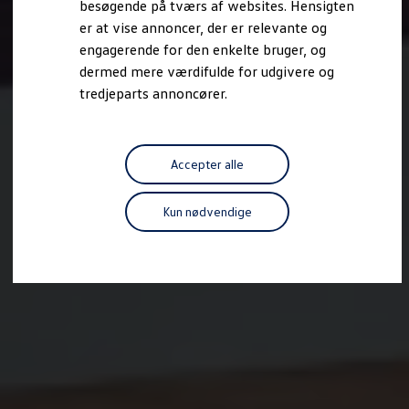
besøgende på tværs af websites. Hensigten
Forbind mobiltelefonen med bilen
er at vise annoncer, der er relevante og
Opdateringer til software, kort og radio
Fleet Interface Data
engagerende for den enkelte bruger, og
MinVolkswagen
dermed mere værdifulde for udgivere og
Digital instruktionsbog
tredjeparts annoncører.
Tilbehør
Tilbehør til din personbil
Tilbehør til din erhvervsbil
Fordele ved at vælge autoriseret værksted til din erh
Om Volkswagen
Accepter alle
Nyheder
Tilmeld nyhedsbrev
Pressemeddelser
Kun nødvendige
Kalenderbillede
Kontakt Volkswagen
Volkswagen Magazine
Shop
Garanti
VieW
Autostadt
Hvad er Volkswagen?
Find forhandler
Hjælp og kontakt