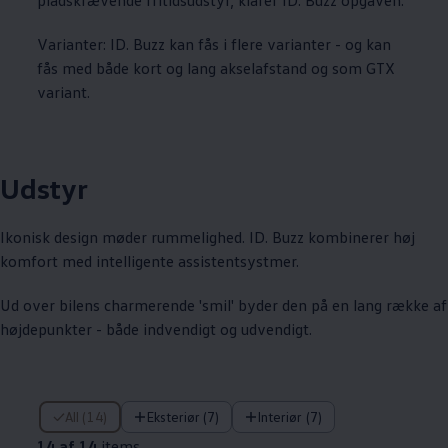
Varianter: ID. Buzz kan fås i flere varianter - og kan
fås med både kort og lang akselafstand og som GTX
variant.
Udstyr
Ikonisk design møder rummelighed. ID. Buzz kombinerer høj
komfort med intelligente assistentsystmer.
Ud over bilens charmerende 'smil' byder den på en lang række af
højdepunkter - både indvendigt og udvendigt.
14 af 14 items
All (14)
Eksteriør (7)
Interiør (7)
14 af 14
items