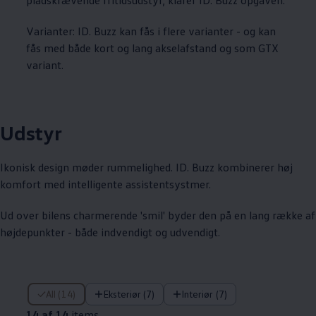
Varianter: ID. Buzz kan fås i flere varianter - og kan
fås med både kort og lang akselafstand og som GTX
variant.
Udstyr
Ikonisk design møder rummelighed. ID. Buzz kombinerer høj
komfort med intelligente assistentsystmer.
Ud over bilens charmerende 'smil' byder den på en lang række af
højdepunkter - både indvendigt og udvendigt.
14 af 14 items
All (14)
Eksteriør (7)
Interiør (7)
14 af 14
items