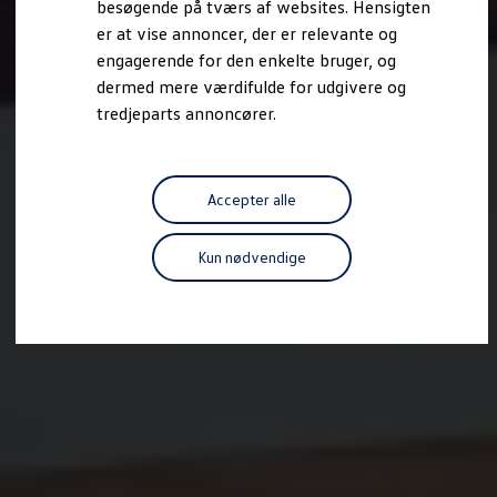
besøgende på tværs af websites. Hensigten
Forbind mobiltelefonen med bilen
er at vise annoncer, der er relevante og
Opdateringer til software, kort og radio
Fleet Interface Data
engagerende for den enkelte bruger, og
MinVolkswagen
dermed mere værdifulde for udgivere og
Digital instruktionsbog
tredjeparts annoncører.
Tilbehør
Tilbehør til din personbil
Tilbehør til din erhvervsbil
Fordele ved at vælge autoriseret værksted til din erh
Om Volkswagen
Accepter alle
Nyheder
Tilmeld nyhedsbrev
Pressemeddelser
Kun nødvendige
Kalenderbillede
Kontakt Volkswagen
Volkswagen Magazine
Shop
Garanti
VieW
Autostadt
Hvad er Volkswagen?
Find forhandler
Hjælp og kontakt