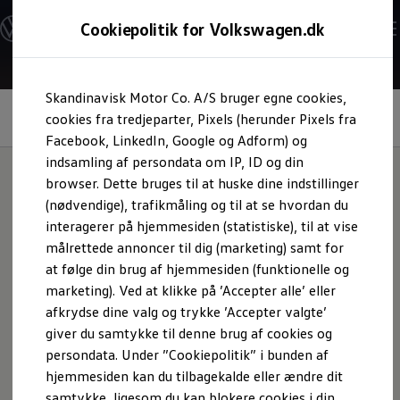
Modeller og konfigurator
Cookiepolitik for Volkswagen.dk
Byg din Volkswagen
Alle modeller
Sammenlign udstyrsvarianter
Gå til
Gå til
Sammenlign modelstørrelser
Skandinavisk Motor Co. A/S bruger egne cookies,
hovedindhold
footer
Kend din Volkswagen
Panoramaglastag med elektronisk styret
Erhvervsbiler
cookies fra tredjeparter, Pixels (herunder Pixels fra
toning
Værktøjskassen
Facebook, LinkedIn, Google og Adform) og
ConnectedFleet
indsamling af persondata om IP, ID og din
Service
browser. Dette bruges til at huske dine indstillinger
California on Tour app
Elektriske biler
(nødvendige), trafikmåling og til at se hvordan du
Luk verden udefra ind
i
Elbiler
interagerer på hjemmesiden (statistiske), til at vise
ID. Polo
målrettede annoncer til dig (marketing) samt for
ID. Cross
ID. Buzz
ID.3 Neo
at følge din brug af hjemmesiden (funktionelle og
ID.4
marketing). Ved at klikke på ’Accepter alle’ eller
ID.5
Lad solen skinne ind mens du kører gennem det
afkrydse dine valg og trykke ’Accepter valgte’
ID.7
ID.7 Tourer
elektroniske panoramaglastag med elektronisk styret
giver du samtykke til denne brug af cookies og
ID. Buzz
toning (Smart Glas), som giver dig den helt rette balance
persondata. Under ”Cookiepolitik” i bunden af
Konceptbiler
mellem lys og mærke, og beskytter dig mod UV- og
hjemmesiden kan du tilbagekalde eller ændre dit
ID. EVERY1
ID. 2all & ID. GTI
infrarød stråling. *
samtykke, ligesom du kan blokere cookies i din