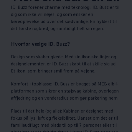
ID. Buzz forener charme med teknologi. ID. Buzz er til
dig som ikke vil nøjes, og som ønsker en
køreoplevelse ud over det sædvanlige. En hyldest til
det første rugbrød, og samtidigt helt sin egen.
Hvorfor vælge ID. Buzz?
Design som skaber glæde: Med sin ikoniske linjer og
designelementer, er ID. Buzz skabt til at skille sig ud.
Et ikon, som bringer smil frem på vejene.
Komfort i topklasse: ID. Buzz er bygget på MEB elbil-
platformen som sikrer en støjsvag kabine, overlegen
affjedring og en venderadius som gør parkering nem.
Plads til det hele (og alle): Kabinen er designet med
fokus på lys, luft og fleksibilitet. Uanset om det er til
familieudflugt med plads til op til 7 personer eller til
pladskrævende fritidsudstyr, klarer ID. Buzz opgaven.