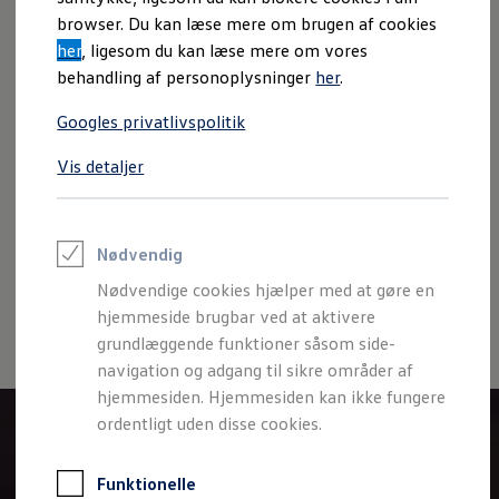
Varebiler på el
browser. Du kan læse mere om brugen af cookies
Elektromobilitet i dagligdagen
her
, ligesom du kan læse mere om vores
Eldrevne modeller
*Ekstraudstyr.
ID. Buzz Cargo
behandling af personoplysninger
her
.
Opladning og Rækkevidde
Opladning med Clever
Googles privatlivspolitik
Opladning med Clever - Erhvervsbiler
We Charge
Imprint
Juridisk information
Samtykke
Privatlivspolitik
Vis detaljer
Udregn din rækkevidde
Cookiepolitik
Handelsbetingelser
Udregn din ladetid
Planlæg din rute
Volkswagen AG (Kolofon og juridiske tekster)
Teknologi og Batteri
Oplysninger om tilgængelighed
EU Data Act
Lær din ID. at kende
Nødvendig
Volkswagen Databeskyttelsesportal
Varmepumpe
Nødvendige cookies hjælper med at gøre en
Energieffektivitet
Teaser Battery Regulation
hjemmeside brugbar ved at aktivere
Software og konnektivitet
grundlæggende funktioner såsom side-
ID. Software 6.0
navigation og adgang til sikre områder af
ID.- softwareversioner og opdateringer
Grænseflader til din ID.
hjemmesiden. Hjemmesiden kan ikke fungere
Køb og leasing
ordentligt uden disse cookies.
Lagerbiler til hurtig levering
Privatleasing
Nyheder og aktuelle kampagner
Funktionelle
Book en prøvetur