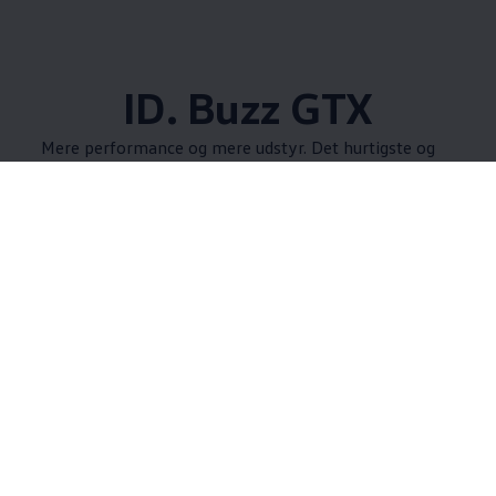
ID. Buzz GTX
Mere performance og mere udstyr. Det hurtigste og
mest kraftfulde 'Rugbrød'. Oplev ID. Buzz GTX.
Teknologi og
komfort
ID. Buzz kommer med digitalt cockpit, et smart
infotainmentsystem og en lang række af
assistentsystemer, som gør enhver køretur i ID. Buzz
til en oplevelse - uanset om det er kørsel i by eller på