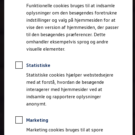
Bestil et tilbud
Funktionelle cookies bruges til at indsamle
Brugte biler
oplysninger om den besøgendes foretrukne
Pendlerleasing
Budgetberegner
indstillinger og valg på hjemmesiden for at
Firmabil
vise den version af hjemmesiden, der passer
Vejen til en ny Volkswagen
til den besøgendes præferencer. Dette
Online Privatleasing
Finansiering og forsikring
omhandler eksempelvis sprog og andre
Volkswagen Forsikring
visuelle elementer.
Volkswagen Finansiering
Forsikringsberegner
Ejere og services
Statistiske
Book tid på værkstedet
Service
Statistiske cookies hjælper webstedsejere
Serviceabonnementer
med at forstå, hvordan de besøgende
Service 5+
interagerer med hjemmesider ved at
Service på elbiler
Prismatch
indsamle og rapportere oplysninger
Fordele ved autoriseret værksted
anonymt.
Brugbar information
Softwareopdateringer
Servicefordele
Marketing
Digitale ekstrafunktioner
Se tjenesterne til din model
Marketing cookies bruges til at spore
Volkswagen-apps, login og shop