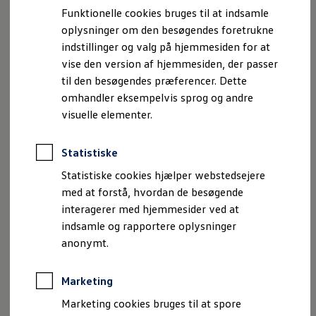
Bestil et tilbud
White/Bay Leaf Green Metallic
Funktionelle cookies bruges til at indsamle
Brugte biler
oplysninger om den besøgendes foretrukne
Pendlerleasing
Budgetberegner
indstillinger og valg på hjemmesiden for at
Firmabil
vise den version af hjemmesiden, der passer
Skil dig ud i mængden. ID. Buzz kan fås i flere forskellige
Vejen til en ny Volkswagen
til den besøgendes præferencer. Dette
farver som matcher bilens ikoniske design. Her kan du
Online Privatleasing
Finansiering og forsikring
omhandler eksempelvis sprog og andre
vælge mellem alt fra klassiske til friske farver, som tilføjer
Volkswagen Forsikring
visuelle elementer.
kant og personlighed til bilen.
Volkswagen Finansiering
Forsikringsberegner
Ønsker du at fremhæve det ikoniske design endnu mere,
Ejere og services
Statistiske
Book tid på værkstedet
kan ID. Buzz også fås med tofarvet lakering, som hylder
Service
Statistiske cookies hjælper webstedsejere
modellens klassiske rødder.
Serviceabonnementer
med at forstå, hvordan de besøgende
Service 5+
interagerer med hjemmesider ved at
Service på elbiler
Du kan se udvalget af farver på ID. Buzz Kort
her
og ID.
Prismatch
indsamle og rapportere oplysninger
Buzz Lang
her
Fordele ved autoriseret værksted
anonymt.
Brugbar information
Softwareopdateringer
Servicefordele
Marketing
Digitale ekstrafunktioner
Se tjenesterne til din model
Imprint
Juridisk information
Samtykke
Privatlivspolitik
Marketing cookies bruges til at spore
Volkswagen-apps, login og shop