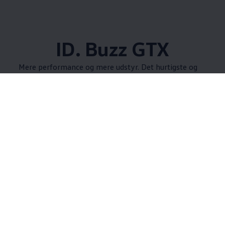
ID. Buzz GTX
Mere performance og mere udstyr. Det hurtigste og
mest kraftfulde 'Rugbrød'. Oplev ID. Buzz GTX.
Teknologi og
komfort
ID. Buzz kommer med digitalt cockpit, et smart
infotainmentsystem og en lang række af
assistentsystemer, som gør enhver køretur i ID. Buzz
til en oplevelse - uanset om det er kørsel i by eller på