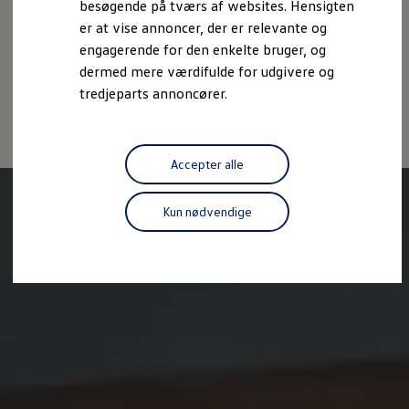
Cookiepolitik
Handelsbetingelser
besøgende på tværs af websites. Hensigten
Forbind mobiltelefonen med bilen
Volkswagen AG (Kolofon og juridiske tekster)
er at vise annoncer, der er relevante og
Opdateringer til software, kort og radio
Fleet Interface Data
Oplysninger om tilgængelighed
EU Data Act
engagerende for den enkelte bruger, og
MinVolkswagen
Volkswagen Databeskyttelsesportal
dermed mere værdifulde for udgivere og
Digital instruktionsbog
tredjeparts annoncører.
Tilbehør
Tilbehør til din personbil
Tilbehør til din erhvervsbil
Fordele ved at vælge autoriseret værksted til din erh
Om Volkswagen
Accepter alle
Nyheder
Tilmeld nyhedsbrev
Pressemeddelser
Kun nødvendige
Kalenderbillede
Kontakt Volkswagen
Volkswagen Magazine
Shop
Garanti
VieW
Autostadt
Hvad er Volkswagen?
Find forhandler
Hjælp og kontakt