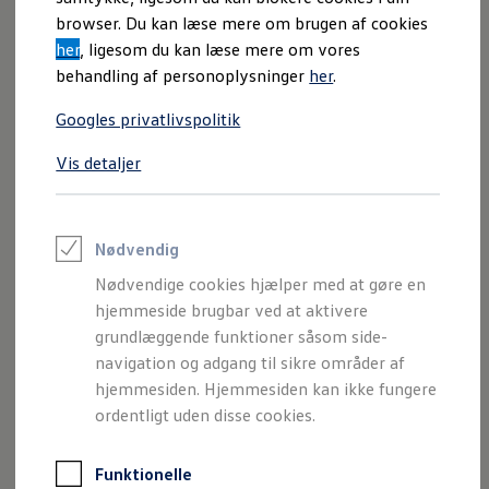
Varebiler på el
browser. Du kan læse mere om brugen af cookies
Elektromobilitet i dagligdagen
her
, ligesom du kan læse mere om vores
Eldrevne modeller
ID. Buzz Cargo
behandling af personoplysninger
her
.
Opladning og Rækkevidde
Opladning med Clever
Googles privatlivspolitik
Opladning med Clever - Erhvervsbiler
We Charge
Vis detaljer
Udregn din rækkevidde
Udregn din ladetid
Planlæg din rute
Teknologi og Batteri
Lær din ID. at kende
Nødvendig
Varmepumpe
Nødvendige cookies hjælper med at gøre en
Energieffektivitet
Teaser Battery Regulation
hjemmeside brugbar ved at aktivere
Software og konnektivitet
grundlæggende funktioner såsom side-
ID. Software 6.0
navigation og adgang til sikre områder af
ID.- softwareversioner og opdateringer
Grænseflader til din ID.
hjemmesiden. Hjemmesiden kan ikke fungere
Køb og leasing
ordentligt uden disse cookies.
Lagerbiler til hurtig levering
Privatleasing
Nyheder og aktuelle kampagner
Funktionelle
Her ses ID. Buzz i lakeringen Candy
Book en prøvetur