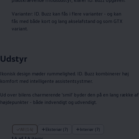
Varianter: ID. Buzz kan fås i flere varianter - og kan
fås med både kort og lang akselafstand og som GTX
variant.
Udstyr
Ikonisk design møder rummelighed. ID. Buzz kombinerer høj
komfort med intelligente assistentsystmer.
Ud over bilens charmerende 'smil' byder den på en lang række af
højdepunkter - både indvendigt og udvendigt.
14 af 14 items
All (14)
Eksteriør (7)
Interiør (7)
14 af 14
items