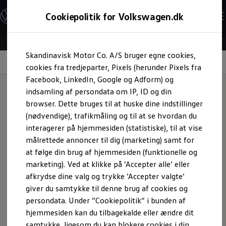
Modeller og konfigurator
Cookiepolitik for Volkswagen.dk
Byg din Volkswagen
Alle modeller
Sammenlign udstyrsvarianter
Gå til
Gå til
Sammenlign modelstørrelser
Skandinavisk Motor Co. A/S bruger egne cookies,
hovedindhold
footer
Kend din Volkswagen
Lakering
Erhvervsbiler
cookies fra tredjeparter, Pixels (herunder Pixels fra
Værktøjskassen
Facebook, LinkedIn, Google og Adform) og
ConnectedFleet
indsamling af persondata om IP, ID og din
Service
browser. Dette bruges til at huske dine indstillinger
California on Tour app
Få mere farve
ind i din
Elektriske biler
(nødvendige), trafikmåling og til at se hvordan du
Elbiler
interagerer på hjemmesiden (statistiske), til at vise
ID. Polo
hverdag
målrettede annoncer til dig (marketing) samt for
ID. Cross
ID.3 Neo
at følge din brug af hjemmesiden (funktionelle og
ID.4
marketing). Ved at klikke på ’Accepter alle’ eller
ID.5
afkrydse dine valg og trykke ’Accepter valgte’
ID.7
ID.7 Tourer
giver du samtykke til denne brug af cookies og
ID. Buzz
persondata. Under ”Cookiepolitik” i bunden af
Konceptbiler
hjemmesiden kan du tilbagekalde eller ændre dit
ID. EVERY1
ID. 2all & ID. GTI
samtykke, ligesom du kan blokere cookies i din