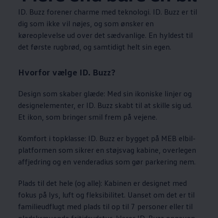
ID. Buzz forener charme med teknologi. ID. Buzz er til
dig som ikke vil nøjes, og som ønsker en
køreoplevelse ud over det sædvanlige. En hyldest til
det første rugbrød, og samtidigt helt sin egen.
Hvorfor vælge ID. Buzz?
Design som skaber glæde: Med sin ikoniske linjer og
designelementer, er ID. Buzz skabt til at skille sig ud.
Et ikon, som bringer smil frem på vejene.
Komfort i topklasse: ID. Buzz er bygget på MEB elbil-
platformen som sikrer en støjsvag kabine, overlegen
affjedring og en venderadius som gør parkering nem.
Plads til det hele (og alle): Kabinen er designet med
fokus på lys, luft og fleksibilitet. Uanset om det er til
familieudflugt med plads til op til 7 personer eller til
pladskrævende fritidsudstyr, klarer ID. Buzz opgaven.