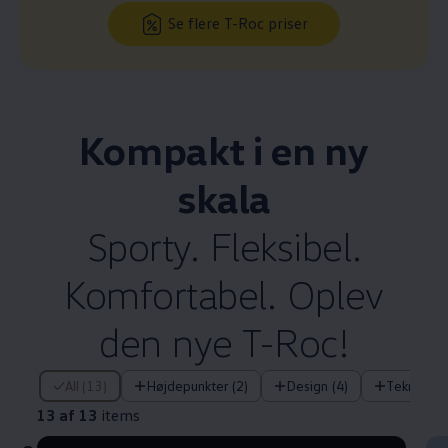
Se flere T-Roc priser
Kompakt i en ny
skala
Sporty. Fleksibel.
Komfortabel. Oplev
den nye T-Roc!
13 af 13 items
All (13)
Højdepunkter (2)
Design (4)
Teknologi 
13 af 13
items