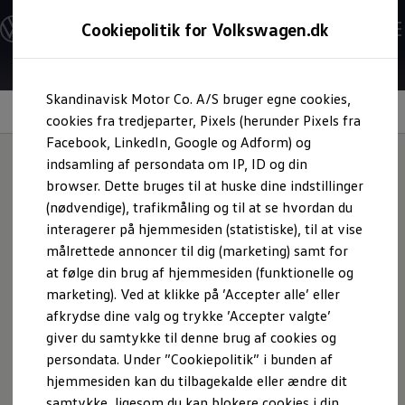
Modeller og konfigurator
Cookiepolitik for Volkswagen.dk
Byg din Volkswagen
Alle modeller
Sammenlign udstyrsvarianter
Gå til
Gå til
Sammenlign modelstørrelser
Skandinavisk Motor Co. A/S bruger egne cookies,
hovedindhold
footer
Kend din Volkswagen
Interiør
Erhvervsbiler
cookies fra tredjeparter, Pixels (herunder Pixels fra
Værktøjskassen
Facebook, LinkedIn, Google og Adform) og
ConnectedFleet
indsamling af persondata om IP, ID og din
Service
browser. Dette bruges til at huske dine indstillinger
California on Tour app
Stilfuldt sofistikeret.
Elektriske biler
(nødvendige), trafikmåling og til at se hvordan du
Elbiler
interagerer på hjemmesiden (statistiske), til at vise
ID. Polo
målrettede annoncer til dig (marketing) samt for
ID. Cross
ID.3 Neo
at følge din brug af hjemmesiden (funktionelle og
ID.4
marketing). Ved at klikke på ’Accepter alle’ eller
ID.5
afkrydse dine valg og trykke ’Accepter valgte’
ID.7
ID.7 Tourer
giver du samtykke til denne brug af cookies og
ID. Buzz
persondata. Under ”Cookiepolitik” i bunden af
Konceptbiler
hjemmesiden kan du tilbagekalde eller ændre dit
ID. EVERY1
ID. 2all & ID. GTI
samtykke, ligesom du kan blokere cookies i din