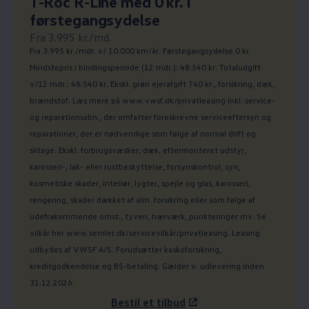
Ny pris
T-Roc R-Line med 0 kr. i
:
førstegangsydelse
Fra 3.995 kr./md.
Fra 3.995 kr./mdr. v/ 10.000 km/år. Førstegangsydelse 0 kr.
Mindstepris i bindingsperiode (12 mdr.): 48.540 kr. Totaludgift
v/12 mdr.: 48.540 kr. Ekskl. grøn ejerafgift 740 kr., forsikring, dæk,
brændstof. Læs mere på www.vwsf.dk/privatleasing Inkl. service-
og reparationsabn., der omfatter foreskrevne serviceeftersyn og
reparationer, der er nødvendige som følge af normal drift og
slitage. Ekskl. forbrugsvæsker, dæk, eftermonteret udstyr,
karosseri-, lak- eller rustbeskyttelse, forsynskontrol, syn,
kosmetiske skader, interiør, lygter, spejle og glas, karosseri,
rengøring, skader dækket af alm. forsikring eller som følge af
udefrakommende omst., tyveri, hærværk, punkteringer mv. Se
vilkår her www.semler.dk/servicevilkår/privatleasing. Leasing
udbydes af VWSF A/S. Forudsætter kaskoforsikring,
kreditgodkendelse og BS-betaling. Gælder v. udlevering inden
31.12.2026.
Bestil et tilbud