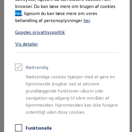
Varebiler på el
browser. Du kan læse mere om brugen af cookies
Elektromobilitet i dagligdagen
her
, ligesom du kan læse mere om vores
Eldrevne modeller
ID. Buzz Cargo
behandling af personoplysninger
her
.
Opladning og Rækkevidde
Opladning med Clever
Googles privatlivspolitik
Opladning med Clever - Erhvervsbiler
We Charge
Vis detaljer
Udregn din rækkevidde
Udregn din ladetid
Planlæg din rute
Teknologi og Batteri
Lær din ID. at kende
Nødvendig
Varmepumpe
Nødvendige cookies hjælper med at gøre en
Energieffektivitet
Teaser Battery Regulation
hjemmeside brugbar ved at aktivere
Software og konnektivitet
grundlæggende funktioner såsom side-
ID. Software 6.0
navigation og adgang til sikre områder af
ID.- softwareversioner og opdateringer
Grænseflader til din ID.
hjemmesiden. Hjemmesiden kan ikke fungere
Køb og leasing
ordentligt uden disse cookies.
Lagerbiler til hurtig levering
Privatleasing
Nyheder og aktuelle kampagner
Funktionelle
Book en prøvetur