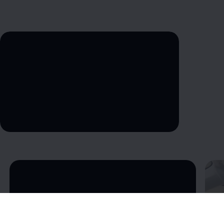
--:--
Remaining time, --:--
Enable fullscreen mode