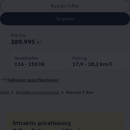
Byg din T-Roc
Se priser
Pris fra
389.995
kr.
Hestekræfter
Forbrug
116 - 150 hk
17,9 - 18,2 km/l
Tekniske specifikationer
Hjem
Modeller og konfigurator
Den nye T-Roc
Leasingpris
Attraktiv privatleasing
: