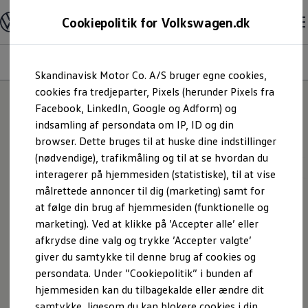
Modeller og konfigurator
Cookiepolitik for Volkswagen.dk
Byg din Volkswagen
Alle modeller
Sammenlign udstyrsvarianter
Overblik
Udstyrsvariant
Motor
Eksteriør
Interiør
Fælg
Gå til
Gå til
Sammenlign modelstørrelser
Skandinavisk Motor Co. A/S bruger egne cookies,
hovedindhold
footer
Kend din Volkswagen
Erhvervsbiler
cookies fra tredjeparter, Pixels (herunder Pixels fra
Værktøjskassen
Facebook, LinkedIn, Google og Adform) og
27
modeller
ConnectedFleet
indsamling af persondata om IP, ID og din
Service
browser. Dette bruges til at huske dine indstillinger
California on Tour app
Elektriske biler
(nødvendige), trafikmåling og til at se hvordan du
Elbiler
SUV
Variant
Elektrisk
Benzin
Automatisk
interagerer på hjemmesiden (statistiske), til at vise
ID. Polo
målrettede annoncer til dig (marketing) samt for
ID. Cross
ID.3 Neo
at følge din brug af hjemmesiden (funktionelle og
Ny model
Elektrisk
ID.4
marketing). Ved at klikke på ’Accepter alle’ eller
ID.5
afkrydse dine valg og trykke ’Accepter valgte’
ID.7
ID.7 Tourer
giver du samtykke til denne brug af cookies og
ID. Buzz
persondata. Under ”Cookiepolitik” i bunden af
Konceptbiler
hjemmesiden kan du tilbagekalde eller ændre dit
ID. EVERY1
ID. 2all & ID. GTI
samtykke, ligesom du kan blokere cookies i din