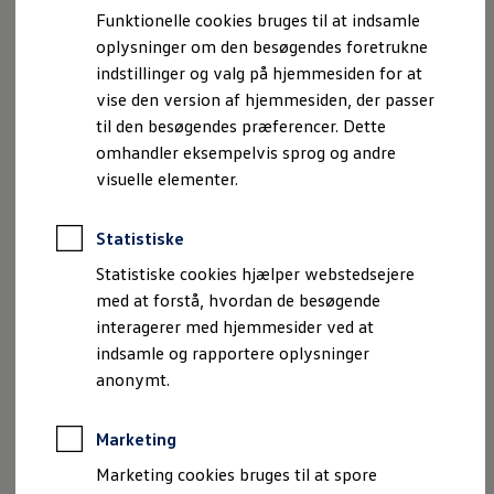
Kommer snart
Bestil et tilbud
Funktionelle cookies bruges til at indsamle
Brugte biler
Bygget med spænding. Den
oplysninger om den besøgendes foretrukne
Pendlerleasing
nye fuldelektriske ID. Cross
Budgetberegner
indstillinger og valg på hjemmesiden for at
Firmabil
vise den version af hjemmesiden, der passer
Trend.
Vejen til en ny Volkswagen
til den besøgendes præferencer. Dette
Online Privatleasing
Finansiering og forsikring
omhandler eksempelvis sprog og andre
Volkswagen Forsikring
visuelle elementer.
Volkswagen Finansiering
Forsikringsberegner
Ejere og services
Statistiske
Book tid på værkstedet
Service
Statistiske cookies hjælper webstedsejere
Serviceabonnementer
med at forstå, hvordan de besøgende
Service 5+
interagerer med hjemmesider ved at
Service på elbiler
Prismatch
indsamle og rapportere oplysninger
Fordele ved autoriseret værksted
anonymt.
Brugbar information
Softwareopdateringer
Servicefordele
Marketing
Digitale ekstrafunktioner
Se tjenesterne til din model
Marketing cookies bruges til at spore
Volkswagen-apps, login og shop