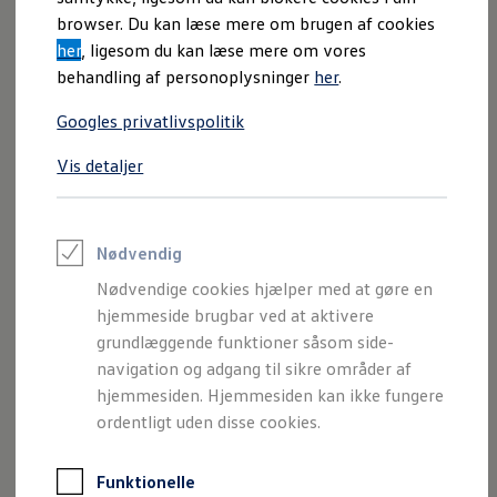
Varebiler på el
browser. Du kan læse mere om brugen af cookies
Elektromobilitet i dagligdagen
her
, ligesom du kan læse mere om vores
Eldrevne modeller
ID. Buzz Cargo
behandling af personoplysninger
her
.
Opladning og Rækkevidde
Opladning med Clever
ID. Polo
Googles privatlivspolitik
Opladning med Clever - Erhvervsbiler
We Charge
Ny model
Elektrisk
Vis detaljer
Udregn din rækkevidde
Udregn din ladetid
Planlæg din rute
Teknologi og Batteri
Lær din ID. at kende
Nødvendig
Varmepumpe
Nødvendige cookies hjælper med at gøre en
Energieffektivitet
Teaser Battery Regulation
hjemmeside brugbar ved at aktivere
Software og konnektivitet
grundlæggende funktioner såsom side-
ID. Software 6.0
navigation og adgang til sikre områder af
ID.- softwareversioner og opdateringer
Grænseflader til din ID.
hjemmesiden. Hjemmesiden kan ikke fungere
Køb og leasing
ordentligt uden disse cookies.
Lagerbiler til hurtig levering
ID. Cross
Privatleasing
Nyheder og aktuelle kampagner
Funktionelle
Book en prøvetur