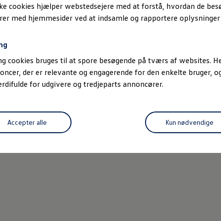
Udfor
ske cookies hjælper webstedsejere med at forstå, hvordan de be
erer med hjemmesider ved at indsamle og rapportere oplysninge
ng
g cookies bruges til at spore besøgende på tværs af websites. He
oncer, der er relevante og engagerende for den enkelte bruger, 
difulde for udgivere og tredjeparts annoncører.
Accepter alle
Kun nødvendige