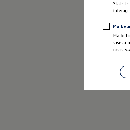
Bestil et tilbud
Statisti
Brugte biler
interag
Pendlerleasing
Budgetberegner
Firmabil
Marketi
Vejen til en ny Volkswagen
Online Privatleasing
Marketin
Finansiering og forsikring
vise ann
Volkswagen Forsikring
mere vær
Volkswagen Finansiering
Forsikringsberegner
Ejere og services
Book tid på værkstedet
Service
Serviceabonnementer
Service 5+
Service på elbiler
Prismatch
Fordele ved autoriseret værksted
Brugbar information
Softwareopdateringer
Servicefordele
Digitale ekstrafunktioner
Se tjenesterne til din model
Volkswagen-apps, login og shop