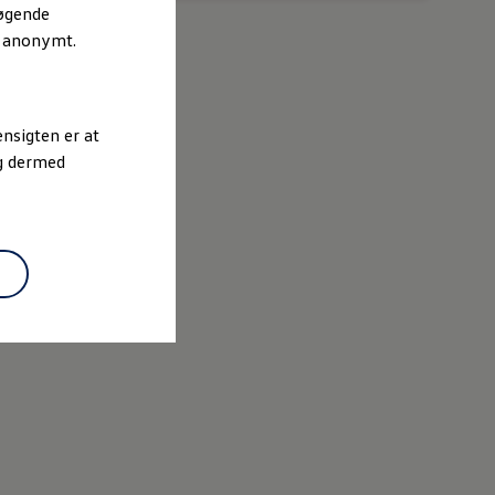
sk mere
søgende
r anonymt.
nsigten er at
og dermed