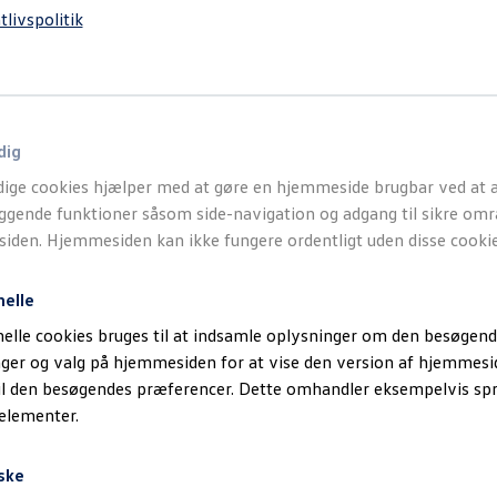
MOTORER
tlivspolitik
ASG
Yde
Mot
dig
PanA
ige cookies hjælper med at gøre en hjemmeside brugbar ved at a
MOTORER
gende funktioner såsom side-navigation og adgang til sikre omr
ASG
den. Hjemmesiden kan ikke fungere ordentligt uden disse cookie
Yde
Mot
nelle
elle cookies bruges til at indsamle oplysninger om den besøgend
Avent
inger og valg på hjemmesiden for at vise den version af hjemmesi
MOTORER
il den besøgendes præferencer. Dette omhandler eksempelvis sp
ASG
 elementer.
Yde
Mot
ske