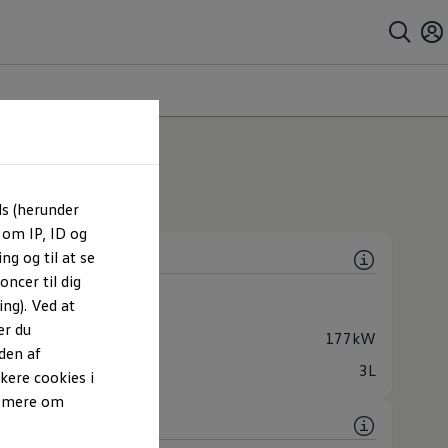
rianter
ls (herunder
 om IP, ID og
ng og til at se
ncer til dig
 (1 tilgængelig)
ng). Ved at
All Wheel Drive
er du
lse
177kW
den af
or
3L
kere cookies i
e mere om
Label