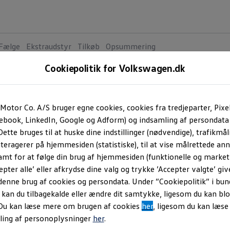
Fælge
Ekstraudstyr
Tilkøb
Opsummering
Cookiepolitik for Volkswagen.dk
Amarok
4
va
Motor Co. A/S bruger egne cookies, cookies fra tredjeparter, Pixe
cebook, LinkedIn, Google og Adform) og indsamling af persondata
ette bruges til at huske dine indstillinger (nødvendige), trafikmåli
Style
teragerer på hjemmesiden (statistiske), til at vise målrettede anno
MOTORER
amt for at følge din brug af hjemmesiden (funktionelle og marketi
ASG
epter alle’ eller afkrydse dine valg og trykke ’Accepter valgte’ giv
Yde
denne brug af cookies og persondata. Under ”Cookiepolitik” i bun
Mot
an du tilbagekalde eller ændre dit samtykke, ligesom du kan blo
 Du kan læse mere om brugen af cookies
her
, ligesom du kan læs
Dark 
ling af personoplysninger
her
.