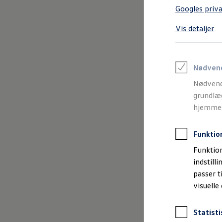
Varebiler på el
Googles priva
Elektromobilitet i dagligdagen
Eldrevne modeller
Vis detaljer
ID. Buzz Cargo
Opladning og Rækkevidde
Opladning med Clever
Opladning med Clever - Erhvervsbiler
We Charge
Nødven
Udregn din rækkevidde
Nødvend
Udregn din ladetid
Planlæg din rute
grundlæg
Teknologi og Batteri
hjemmesi
Lær din ID. at kende
Varmepumpe
Energieffektivitet
Funktio
Teaser Battery Regulation
Software og konnektivitet
Funktion
ID. Software 6.0
indstill
ID.- softwareversioner og opdateringer
passer t
Grænseflader til din ID.
Køb og leasing
visuelle
Lagerbiler til hurtig levering
Privatleasing
Nyheder og aktuelle kampagner
Statisti
Book en prøvetur