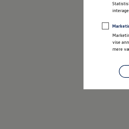
Bestil et tilbud
Statisti
Brugte biler
interag
Pendlerleasing
Budgetberegner
Firmabil
Marketi
Vejen til en ny Volkswagen
Online Privatleasing
Marketin
Finansiering og forsikring
vise ann
Volkswagen Forsikring
mere vær
Volkswagen Finansiering
Forsikringsberegner
Ejere og services
Book tid på værkstedet
Service
Serviceabonnementer
Service 5+
Service på elbiler
Prismatch
Fordele ved autoriseret værksted
Brugbar information
Softwareopdateringer
Servicefordele
Digitale ekstrafunktioner
Se tjenesterne til din model
Volkswagen-apps, login og shop