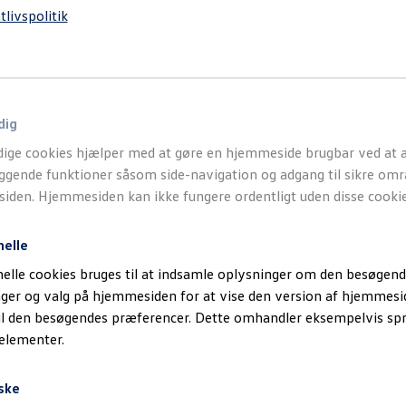
tlivspolitik
dig
ige cookies hjælper med at gøre en hjemmeside brugbar ved at a
gende funktioner såsom side-navigation og adgang til sikre omr
den. Hjemmesiden kan ikke fungere ordentligt uden disse cookie
nelle
elle cookies bruges til at indsamle oplysninger om den besøgend
inger og valg på hjemmesiden for at vise den version af hjemmesi
il den besøgendes præferencer. Dette omhandler eksempelvis sp
 elementer.
ske