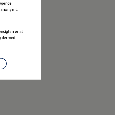
søgende
r anonymt.
nsigten er at
og dermed