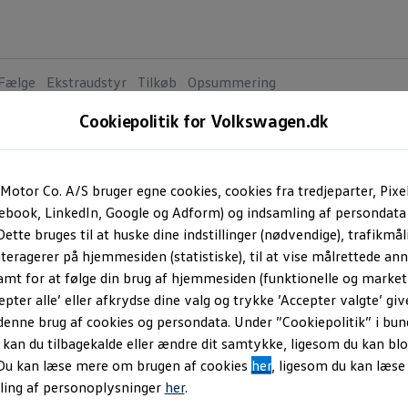
Fælge
Ekstraudstyr
Tilkøb
Opsummering
Cookiepolitik for Volkswagen.dk
Motor Co. A/S bruger egne cookies, cookies fra tredjeparter, Pixe
cebook, LinkedIn, Google og Adform) og indsamling af persondata
ette bruges til at huske dine indstillinger (nødvendige), trafikmåli
teragerer på hjemmesiden (statistiske), til at vise målrettede anno
amt for at følge din brug af hjemmesiden (funktionelle og marketi
epter alle’ eller afkrydse dine valg og trykke ’Accepter valgte’ giv
denne brug af cookies og persondata. Under ”Cookiepolitik” i bun
an du tilbagekalde eller ændre dit samtykke, ligesom du kan blo
 Du kan læse mere om brugen af cookies
her
, ligesom du kan læs
ling af personoplysninger
her
.