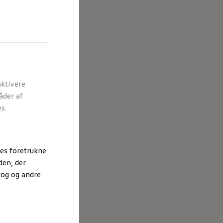
ktivere
åder af
s.
es foretrukne
den, der
rog og andre