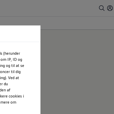
ls (herunder
 om IP, ID og
ng og til at se
ncer til dig
ng). Ved at
er du
den af
kere cookies i
e mere om